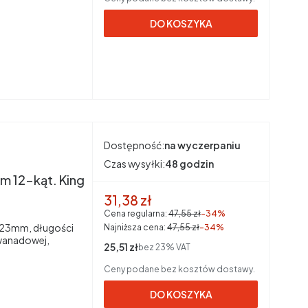
DO KOSZYKA
Dostępność:
na wyczerpaniu
Czas wysyłki:
48 godzin
 12-kąt. King
Cena promocyjna brutto
31,38 zł
Cena regularna:
47,55 zł
-34%
, 23mm, długości
Najniższa cena:
47,55 zł
-34%
wanadowej,
Cena netto
25,51 zł
bez 23% VAT
Ceny podane bez kosztów dostawy.
DO KOSZYKA