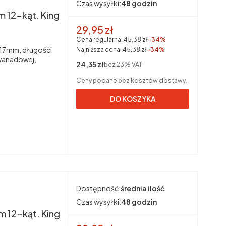
Czas wysyłki:
48 godzin
 12-kąt. King
Cena promocyjna brutto
29,95 zł
Cena regularna:
45,38 zł
-34%
, 17mm, długości
Najniższa cena:
45,38 zł
-34%
wanadowej,
Cena netto
24,35 zł
bez 23% VAT
Ceny podane bez kosztów dostawy.
DO KOSZYKA
Dostępność:
średnia ilość
Czas wysyłki:
48 godzin
 12-kąt. King