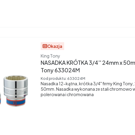
Okazja
Producent
King Tony
NASADKA KRÓTKA 3/4'' 24mm x 50mm
Tony 633024M
Kod produktu:
633024M
Nasadka 12-kątna, krótka 3/4" firmy King Tony
50mm. Nasadka wykonana ze stali chromowo 
polerowana i chromowana