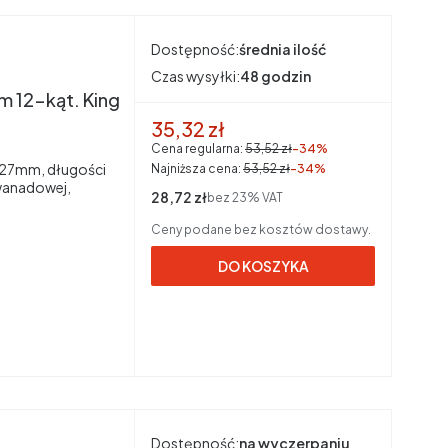
Dostępność:
średnia ilość
Czas wysyłki:
48 godzin
 12-kąt. King
Cena promocyjna brutto
35,32 zł
Cena regularna:
53,52 zł
-34%
, 27mm, długości
Najniższa cena:
53,52 zł
-34%
wanadowej,
Cena netto
28,72 zł
bez 23% VAT
Ceny podane bez kosztów dostawy.
DO KOSZYKA
Dostępność:
na wyczerpaniu