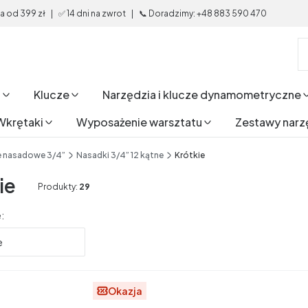
od 399 zł | ✅ 14 dni na zwrot | 📞 Doradzimy: +48 883 590 470
i
Klucze
Narzędzia i klucze dynamometryczne
Wkrętaki
Wyposażenie warsztatu
Zestawy narz
e nasadowe 3/4”
Nasadki 3/4” 12 kątne
Krótkie
ie
Produkty:
29
produktów
:
e
Okazja