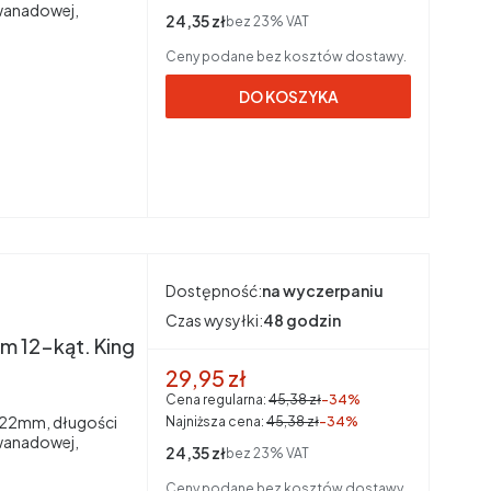
wanadowej,
Cena netto
24,35 zł
bez 23% VAT
Ceny podane bez kosztów dostawy.
DO KOSZYKA
Dostępność:
na wyczerpaniu
Czas wysyłki:
48 godzin
 12-kąt. King
Cena promocyjna brutto
29,95 zł
Cena regularna:
45,38 zł
-34%
, 22mm, długości
Najniższa cena:
45,38 zł
-34%
wanadowej,
Cena netto
24,35 zł
bez 23% VAT
Ceny podane bez kosztów dostawy.