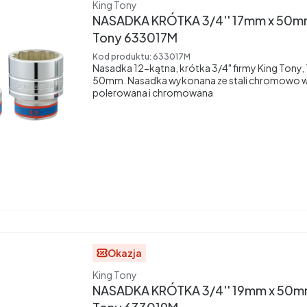
Producent
King Tony
NASADKA KRÓTKA 3/4'' 17mm x 50mm
Tony 633017M
Kod produktu:
633017M
Nasadka 12-kątna, krótka 3/4" firmy King Tony
50mm. Nasadka wykonana ze stali chromowo 
polerowana i chromowana
Okazja
Producent
King Tony
NASADKA KRÓTKA 3/4'' 19mm x 50mm