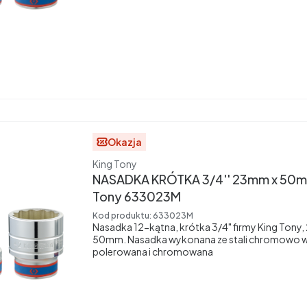
Okazja
Producent
King Tony
NASADKA KRÓTKA 3/4'' 23mm x 50mm
Tony 633023M
Kod produktu:
633023M
Nasadka 12-kątna, krótka 3/4" firmy King Tony
50mm. Nasadka wykonana ze stali chromowo 
polerowana i chromowana