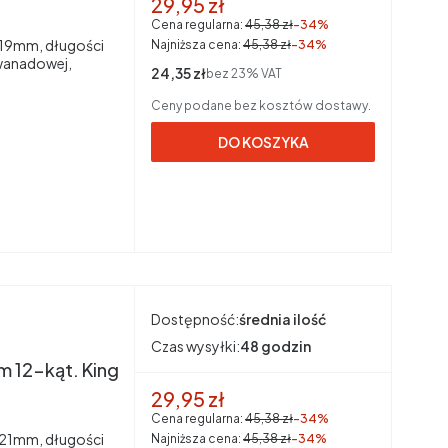
Cena promocyjna brutto
29,95 zł
Cena regularna:
45,38 zł
-34%
, 19mm, długości
Najniższa cena:
45,38 zł
-34%
wanadowej,
Cena netto
24,35 zł
bez 23% VAT
Ceny podane bez kosztów dostawy.
DO KOSZYKA
Dostępność:
średnia ilość
Czas wysyłki:
48 godzin
 12-kąt. King
Cena promocyjna brutto
29,95 zł
Cena regularna:
45,38 zł
-34%
, 21mm, długości
Najniższa cena:
45,38 zł
-34%