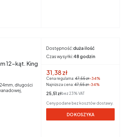
Dostępność:
duża ilość
Czas wysyłki:
48 godzin
 12-kąt. King
Cena promocyjna brutto
31,38 zł
Cena regularna:
47,55 zł
-34%
, 24mm, długości
Najniższa cena:
47,55 zł
-34%
wanadowej,
Cena netto
25,51 zł
bez 23% VAT
Ceny podane bez kosztów dostawy.
DO KOSZYKA