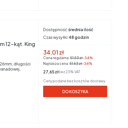
Dostępność:
średnia ilość
Czas wysyłki:
48 godzin
 12-kąt. King
Cena promocyjna brutto
34,01 zł
Cena regularna:
51,53 zł
-34%
, 26mm, długości
Najniższa cena:
51,53 zł
-34%
wanadowej,
Cena netto
27,65 zł
bez 23% VAT
Ceny podane bez kosztów dostawy.
DO KOSZYKA