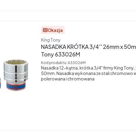
Okazja
Producent
King Tony
NASADKA KRÓTKA 3/4'' 26mm x 50mm
Tony 633026M
Kod produktu:
633026M
Nasadka 12-kątna, krótka 3/4" firmy King Tony
50mm. Nasadka wykonana ze stali chromowo 
polerowana i chromowana