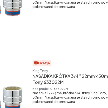
50mm. Nasadka wykonana ze stali chromowo 
polerowana i chromowana
Okazja
Producent
King Tony
NASADKA KRÓTKA 3/4'' 22mm x 50mm
Tony 633022M
Kod produktu:
633022M
Nasadka 12-kątna, krótka 3/4" firmy King Tony
50mm. Nasadka wykonana ze stali chromowo 
polerowana i chromowana