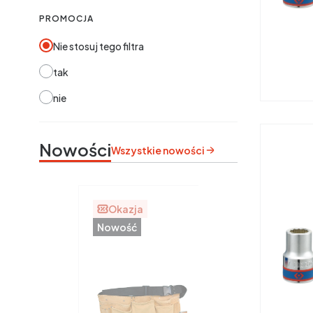
PROMOCJA
Nie stosuj tego filtra
tak
nie
Nowości
Wszystkie nowości
Okazja
Nowość