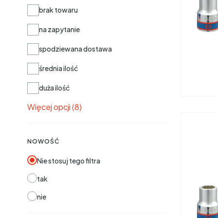
Dostępność
brak towaru
na zapytanie
spodziewana dostawa
średnia ilość
duża ilość
Więcej opcji (8)
NOWOŚĆ
Nie stosuj tego filtra
tak
nie