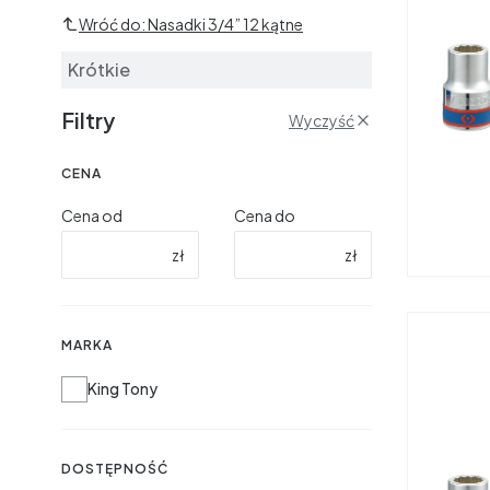
Wróć do: Nasadki 3/4” 12 kątne
Krótkie
Filtry
Wyczyść
CENA
Cena od
Cena do
zł
zł
MARKA
Marka
King Tony
DOSTĘPNOŚĆ