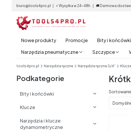
biuro@tools4pro.pl | ⚡ Wysyłka w 24-48h | 🚚 Darmowa dostawa 
Nowe produkty
Promocje
Bity i końcówk
Narzędzia pneumatyczne
Szczypce
End of main navigation
tools4pro.pl
Narzędzia ręczne
Narzędzia ręczne 3/4”
Klucz
Podkategorie
Krótk
Lista 
Sortowanie
Bity i końcówki
Domyśln
Klucze
Narzędzia i klucze
dynamometryczne