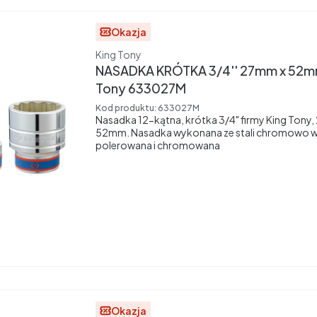
Okazja
Producent
King Tony
NASADKA KRÓTKA 3/4'' 27mm x 52mm
Tony 633027M
Kod produktu:
633027M
Nasadka 12-kątna, krótka 3/4" firmy King Tony
52mm. Nasadka wykonana ze stali chromowo 
polerowana i chromowana
Okazja