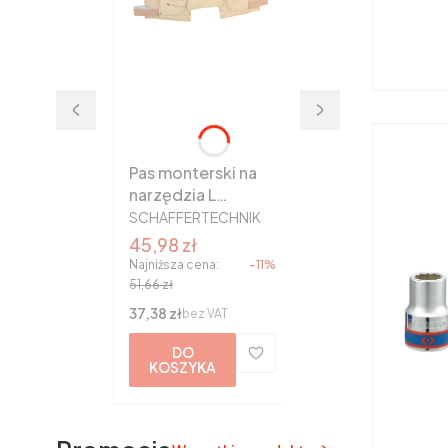
Pas monterski na
narzędzia L
PRODUCENT
zatrzask
SCHAFFERTECHNIK
SchafferTechnik
Cena promocyjna
45,98 zł
Najniższa cena:
-11%
51,66 zł
Cena
37,38 zł
bez VAT
DO
KOSZYKA