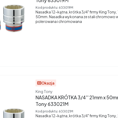
Tony 633019M
Kod produktu:
633019M
Nasadka 12-kątna, krótka 3/4" firmy King Tony
50mm. Nasadka wykonana ze stali chromowo 
polerowana i chromowana
Okazja
Producent
King Tony
NASADKA KRÓTKA 3/4'' 21mm x 50mm
Tony 633021M
Kod produktu:
633021M
Nasadka 12-kątna, krótka 3/4" firmy King Tony