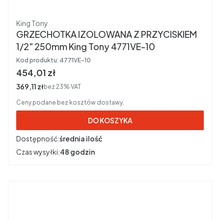
Producent
King Tony
GRZECHOTKA IZOLOWANA Z PRZYCISKIEM
1/2" 250mm King Tony 4771VE-10
Kod produktu:
4771VE-10
Cena brutto
454,01 zł
Cena netto
369,11 zł
bez 23% VAT
Ceny podane bez kosztów dostawy.
DO KOSZYKA
Dostępność:
średnia ilość
Czas wysyłki:
48 godzin