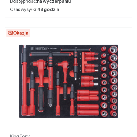
Dostępność:
na wyczerpaniu
Czas wysyłki:
48 godzin
Okazja
Producent
King Tony