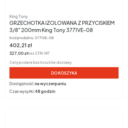
Producent
King Tony
GRZECHOTKA IZOLOWANA Z PRZYCISKIEM
3/8" 200mm King Tony 3771VE-08
Kod produktu:
3771VE-08
Cena brutto
402,21 zł
Cena netto
327,00 zł
bez 23% VAT
Ceny podane bez kosztów dostawy.
DO KOSZYKA
Dostępność:
na wyczerpaniu
Czas wysyłki:
48 godzin