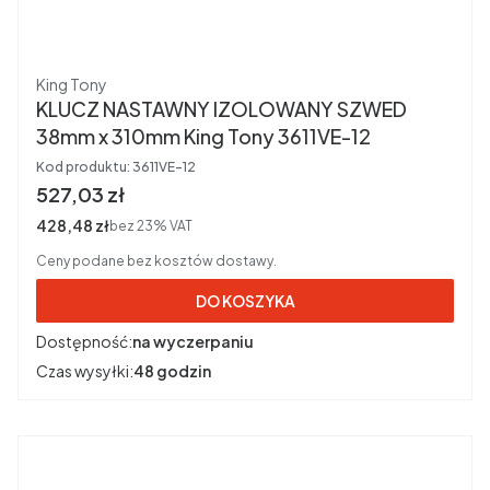
Producent
King Tony
KLUCZ NASTAWNY IZOLOWANY SZWED
38mm x 310mm King Tony 3611VE-12
Kod produktu:
3611VE-12
Cena brutto
527,03 zł
Cena netto
428,48 zł
bez 23% VAT
Ceny podane bez kosztów dostawy.
DO KOSZYKA
Dostępność:
na wyczerpaniu
Czas wysyłki:
48 godzin