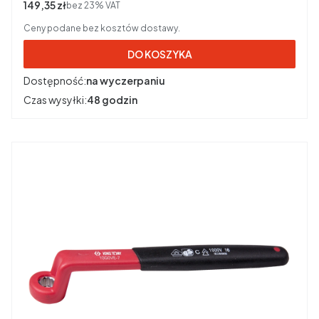
Cena netto
149,35 zł
bez 23% VAT
Ceny podane bez kosztów dostawy.
DO KOSZYKA
Dostępność:
na wyczerpaniu
Czas wysyłki:
48 godzin