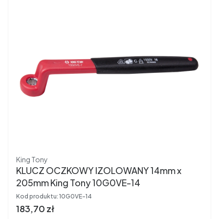
Producent
King Tony
KLUCZ OCZKOWY IZOLOWANY 14mm x
205mm King Tony 10G0VE-14
Kod produktu:
10G0VE-14
Cena brutto
183,70 zł