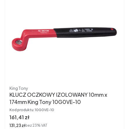
Producent
King Tony
KLUCZ OCZKOWY IZOLOWANY 10mm x
174mm King Tony 10G0VE-10
Kod produktu:
10G0VE-10
Cena brutto
161,41 zł
Cena netto
131,23 zł
bez 23% VAT