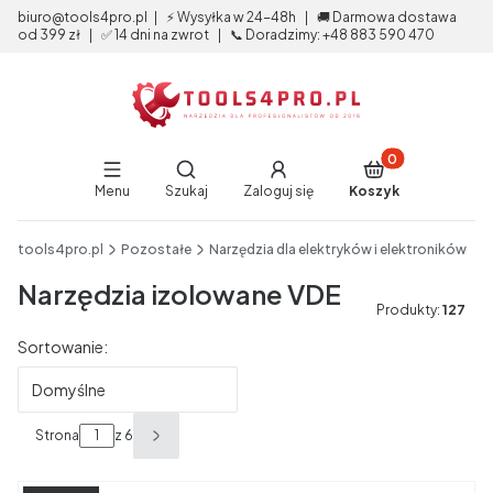
biuro@tools4pro.pl | ⚡ Wysyłka w 24-48h | 🚚 Darmowa dostawa
od 399 zł | ✅ 14 dni na zwrot | 📞 Doradzimy: +48 883 590 470
Produkty w koszy
Otwórz wyszukiwarkę
Menu
Szukaj
Zaloguj się
Koszyk
End of main navigation
tools4pro.pl
Pozostałe
Narzędzia dla elektryków i elektroników
Narzędzia izolowane VDE
Produkty:
127
Lista produktów
Sortowanie:
Domyślne
Strona
z 6
Następne produkty