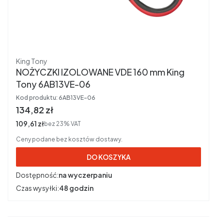
Producent
King Tony
NOŻYCZKI IZOLOWANE VDE 160 mm King
Tony 6AB13VE-06
Kod produktu:
6AB13VE-06
Cena brutto
134,82 zł
Cena netto
109,61 zł
bez 23% VAT
Ceny podane bez kosztów dostawy.
DO KOSZYKA
Dostępność:
na wyczerpaniu
Czas wysyłki:
48 godzin