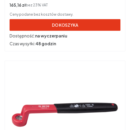
Cena netto
165,16 zł
bez 23% VAT
Ceny podane bez kosztów dostawy.
DO KOSZYKA
Dostępność:
na wyczerpaniu
Czas wysyłki:
48 godzin