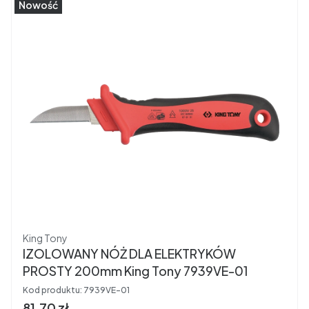
Nowość
Producent
King Tony
IZOLOWANY NÓŻ DLA ELEKTRYKÓW
PROSTY 200mm King Tony 7939VE-01
Kod produktu:
7939VE-01
Cena brutto
81,70 zł