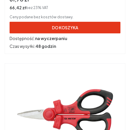
Cena netto
66,42 zł
bez 23% VAT
Ceny podane bez kosztów dostawy.
DO KOSZYKA
Dostępność:
na wyczerpaniu
Czas wysyłki:
48 godzin