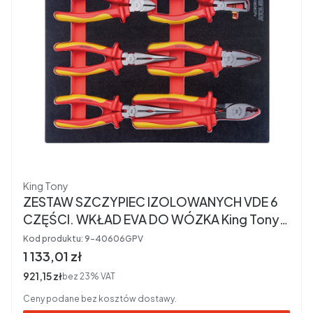
Producent
King Tony
ZESTAW SZCZYPIEC IZOLOWANYCH VDE 6
CZĘŚCI. WKŁAD EVA DO WÓZKA King Tony
9-40606GPV
Kod produktu:
9-40606GPV
Cena brutto
1 133,01 zł
Cena netto
921,15 zł
bez 23% VAT
Ceny podane bez kosztów dostawy.