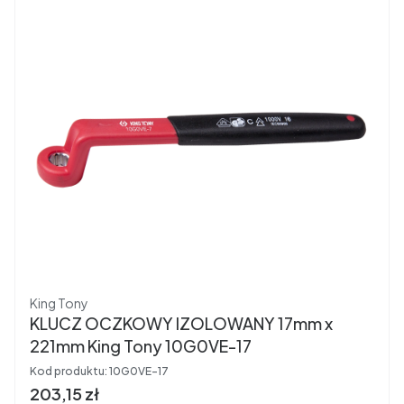
Producent
King Tony
KLUCZ OCZKOWY IZOLOWANY 17mm x
221mm King Tony 10G0VE-17
Kod produktu:
10G0VE-17
Cena brutto
203,15 zł