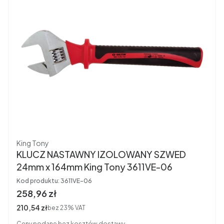
Producent
King Tony
KLUCZ NASTAWNY IZOLOWANY SZWED
24mm x 164mm King Tony 3611VE-06
Kod produktu:
3611VE-06
Cena brutto
258,96 zł
Cena netto
210,54 zł
bez 23% VAT
Ceny podane bez kosztów dostawy.