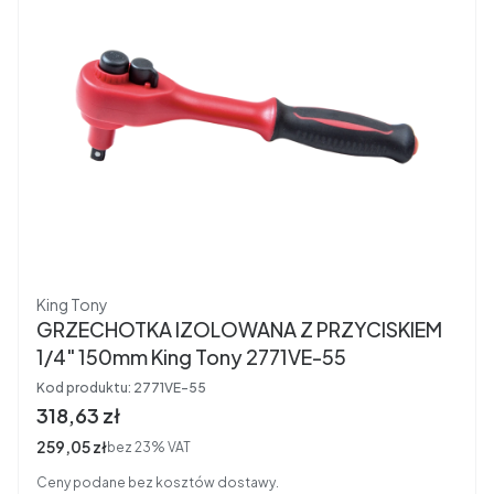
Producent
King Tony
GRZECHOTKA IZOLOWANA Z PRZYCISKIEM
1/4" 150mm King Tony 2771VE-55
Kod produktu:
2771VE-55
Cena brutto
318,63 zł
Cena netto
259,05 zł
bez 23% VAT
Ceny podane bez kosztów dostawy.