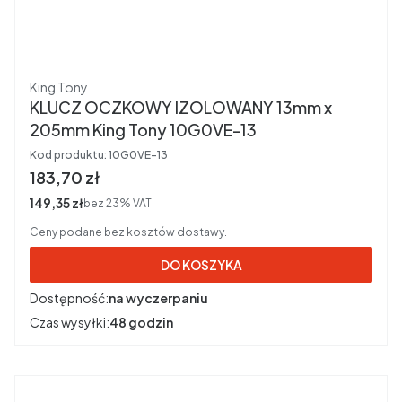
Producent
King Tony
KLUCZ OCZKOWY IZOLOWANY 13mm x
205mm King Tony 10G0VE-13
Kod produktu:
10G0VE-13
Cena brutto
183,70 zł
Cena netto
149,35 zł
bez 23% VAT
Ceny podane bez kosztów dostawy.
DO KOSZYKA
Dostępność:
na wyczerpaniu
Czas wysyłki:
48 godzin