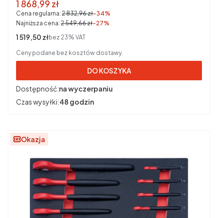
Cena promocyjna brutto
1 868,99 zł
Cena regularna:
2 832,96 zł
-34%
Najniższa cena:
2 549,66 zł
-27%
Cena netto
1 519,50 zł
bez 23% VAT
Ceny podane bez kosztów dostawy.
DO KOSZYKA
Dostępność:
na wyczerpaniu
Czas wysyłki:
48 godzin
Okazja