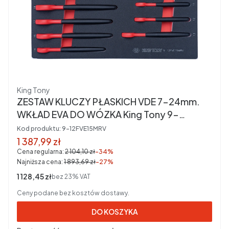
Producent
King Tony
ZESTAW KLUCZY PŁASKICH VDE 7-24mm.
WKŁAD EVA DO WÓZKA King Tony 9-
12FVE15MRV
Kod produktu:
9-12FVE15MRV
Cena promocyjna brutto
1 387,99 zł
Cena regularna:
2 104,10 zł
-34%
Najniższa cena:
1 893,69 zł
-27%
Cena netto
1 128,45 zł
bez 23% VAT
Ceny podane bez kosztów dostawy.
DO KOSZYKA