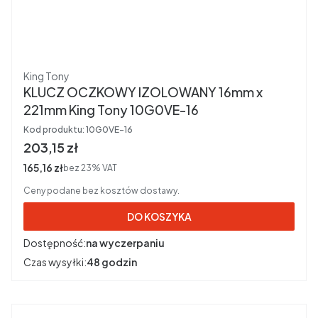
Producent
King Tony
KLUCZ OCZKOWY IZOLOWANY 16mm x
221mm King Tony 10G0VE-16
Kod produktu:
10G0VE-16
Cena brutto
203,15 zł
Cena netto
165,16 zł
bez 23% VAT
Ceny podane bez kosztów dostawy.
DO KOSZYKA
Dostępność:
na wyczerpaniu
Czas wysyłki:
48 godzin