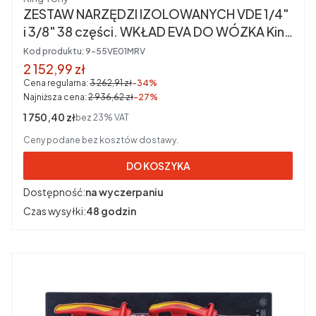
ZESTAW NARZĘDZI IZOLOWANYCH VDE 1/4"
i 3/8" 38 części. WKŁAD EVA DO WÓZKA King
Tony 9-55VE01MRV
Kod produktu:
9-55VE01MRV
Cena promocyjna brutto
2 152,99 zł
Cena regularna:
3 262,91 zł
-34%
Najniższa cena:
2 936,62 zł
-27%
Cena netto
1 750,40 zł
bez 23% VAT
Ceny podane bez kosztów dostawy.
DO KOSZYKA
Dostępność:
na wyczerpaniu
Czas wysyłki:
48 godzin