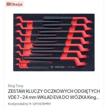
Okazja
Producent
King Tony
ZESTAW KLUCZY OCZKOWYCH ODGIĘTYCH
VDE 7-24 mm WKŁAD EVA DO WÓZKA King
Tony 9-12FVG15MRV
Kod produktu:
9-12FVG15MRV