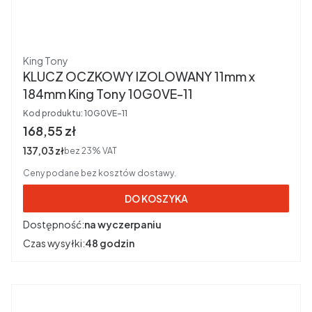
Producent
King Tony
KLUCZ OCZKOWY IZOLOWANY 11mm x
184mm King Tony 10G0VE-11
Kod produktu:
10G0VE-11
Cena brutto
168,55 zł
Cena netto
137,03 zł
bez 23% VAT
Ceny podane bez kosztów dostawy.
DO KOSZYKA
Dostępność:
na wyczerpaniu
Czas wysyłki:
48 godzin