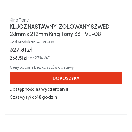
Producent
King Tony
KLUCZ NASTAWNY IZOLOWANY SZWED
28mm x 212mm King Tony 3611VE-08
Kod produktu:
3611VE-08
Cena brutto
327,81 zł
Cena netto
266,51 zł
bez 23% VAT
Ceny podane bez kosztów dostawy.
DO KOSZYKA
Dostępność:
na wyczerpaniu
Czas wysyłki:
48 godzin