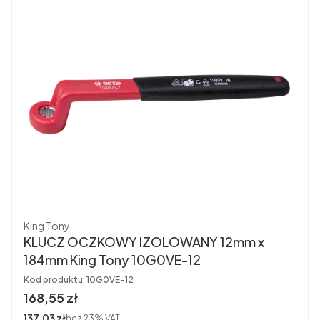
Producent
King Tony
KLUCZ OCZKOWY IZOLOWANY 12mm x
184mm King Tony 10G0VE-12
Kod produktu:
10G0VE-12
Cena brutto
168,55 zł
Cena netto
137,03 zł
bez 23% VAT