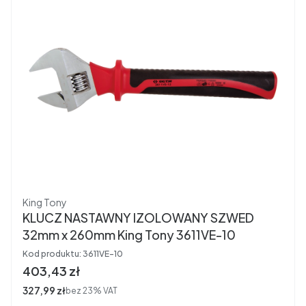
Producent
King Tony
KLUCZ NASTAWNY IZOLOWANY SZWED
32mm x 260mm King Tony 3611VE-10
Kod produktu:
3611VE-10
Cena brutto
403,43 zł
Cena netto
327,99 zł
bez 23% VAT