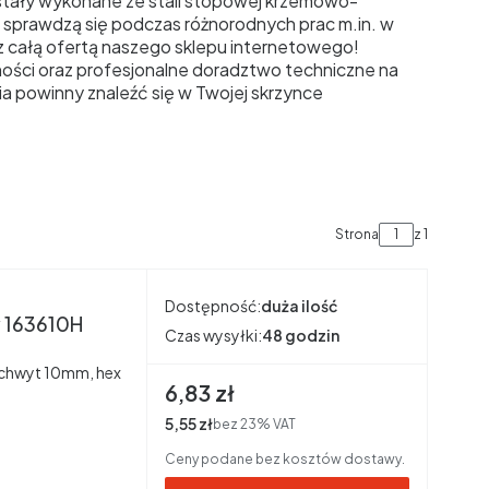
ostały wykonane ze stali stopowej krzemowo-
 sprawdzą się podczas różnorodnych prac m.in. w
 całą ofertą naszego sklepu internetowego!
ści oraz profesjonalne doradztwo techniczne na
ia powinny znaleźć się w Twojej skrzynce
Strona
z 1
Dostępność:
duża ilość
y 163610H
Czas wysyłki:
48 godzin
a uchwyt 10mm, hex
Cena brutto
6,83 zł
Cena netto
5,55 zł
bez 23% VAT
Ceny podane bez kosztów dostawy.