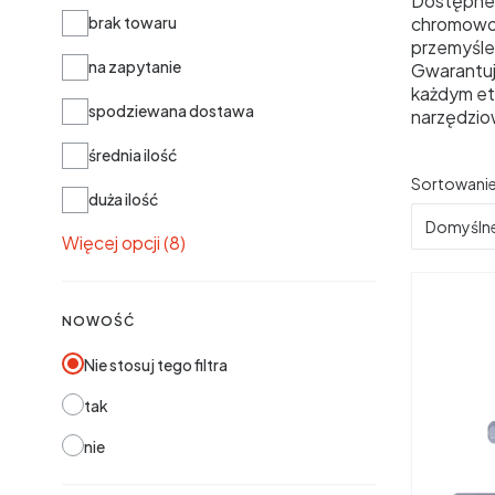
Dostępne 
Dostępność
brak towaru
chromowo-
przemyśle
na zapytanie
Gwarantuj
każdym eta
spodziewana dostawa
narzędzio
średnia ilość
Lista 
Sortowanie
duża ilość
Domyśln
Więcej opcji (8)
NOWOŚĆ
Nie stosuj tego filtra
tak
nie