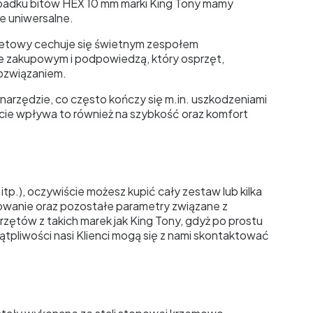
ypadku bitów HEX 10 mm marki King Tony mamy
e uniwersalne.
rnetowy cechuje się świetnym zespołem
e zakupowym i podpowiedzą, który osprzęt,
rozwiązaniem.
arzędzie, co często kończy się m.in. uszkodzeniami
cie wpływa to również na szybkość oraz komfort
p.), oczywiście możesz kupić cały zestaw lub kilka
owanie oraz pozostałe parametry związane z
rzętów z takich marek jak King Tony, gdyż po prostu
tpliwości nasi Klienci mogą się z nami skontaktować