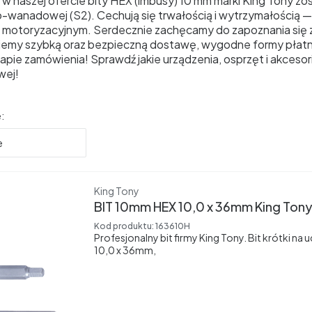
w naszej ofercie bity HEX (imbusy) 10 mm marki King Tony z
wanadowej (S2). Cechują się trwałością i wytrzymałością —
 motoryzacyjnym. Serdecznie zachęcamy do zapoznania się z
emy szybką oraz bezpieczną dostawę, wygodne formy płatno
pie zamówienia! Sprawdź jakie urządzenia, osprzęt i akcesor
wej!
produktów
:
e
Producent
King Tony
BIT 10mm HEX 10,0 x 36mm King Ton
Kod produktu:
163610H
Profesjonalny bit firmy King Tony. Bit krótki n
10,0 x 36mm,