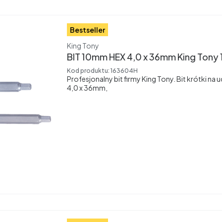
Bestseller
Producent
King Tony
BIT 10mm HEX 4,0 x 36mm King Tony
Kod produktu:
163604H
Profesjonalny bit firmy King Tony. Bit krótki n
4,0 x 36mm,