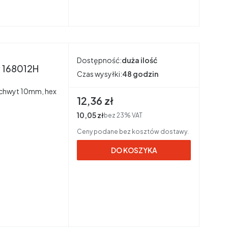
Dostępność:
duża ilość
y 168012H
Czas wysyłki:
48 godzin
a uchwyt 10mm, hex
Cena brutto
12,36 zł
Cena netto
10,05 zł
bez 23% VAT
Ceny podane bez kosztów dostawy.
DO KOSZYKA