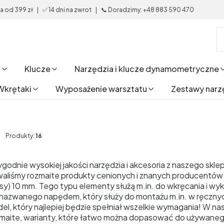
od 399 zł | ✅ 14 dni na zwrot | 📞 Doradzimy: +48 883 590 470
i
Klucze
Narzędzia i klucze dynamometryczne
Wkrętaki
Wyposażenie warsztatu
Zestawy narz
Produkty:
16
odnie wysokiej jakości narzędzia i akcesoria z naszego skle
liśmy rozmaite produkty cenionych i znanych producentów tak
y) 10 mm. Tego typu elementy służą m.in. do wkręcania i wyk
nazwanego napędem, który służy do montażu m.in. w ręcznyc
el, który najlepiej będzie spełniał wszelkie wymagania! W 
zmaite, warianty, które łatwo można dopasować do używaneg