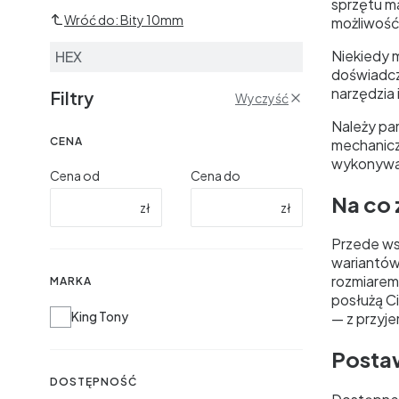
sprzętu m
Wróć do: Bity 10mm
możliwość 
Niekiedy 
HEX
doświadcz
narzędzia 
Filtry
Wyczyść
Należy pa
CENA
mechanicz
wykonywan
Cena od
Cena do
Na co
zł
zł
Przede wsz
wariantów
rozmiarem.
MARKA
posłużą Ci
Marka
King Tony
— z przyj
Postaw
DOSTĘPNOŚĆ