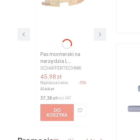
Pas monterski na
narzędzia L
PRODUCENT
zatrzask
SCHAFFERTECHNIK
SchafferTechnik
Cena promocyjna
45,98 zł
Najniższa cena:
-11%
51,66 zł
Cena
37,38 zł
bez VAT
DO
KOSZYKA