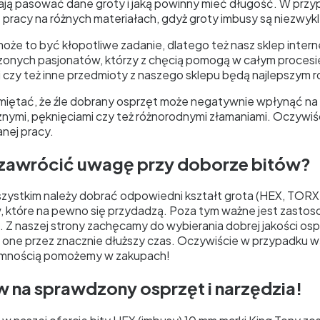
ają pasować dane groty i jaką powinny mieć długość. W prz
pracy na różnych materiałach, gdyż groty imbusy są niezwykl
może to być kłopotliwe zadanie, dlatego też nasz sklep inte
onych pasjonatów, którzy z chęcią pomogą w całym procesi
i czy też inne przedmioty z naszego sklepu będą najlepszym 
miętać, że źle dobrany osprzęt może negatywnie wpłynąć na n
nymi, pęknięciami czy też różnorodnymi złamaniami. Oczywiś
ej pracy.
 zawrócić uwagę przy doborze bitów?
ystkim należy dobrać odpowiedni kształt grota (HEX, TORX it
, które na pewno się przydadzą. Poza tym ważne jest zastos
 Z naszej strony zachęcamy do wybierania dobrej jakości osp
 one przez znacznie dłuższy czas. Oczywiście w przypadku wą
emnością pomożemy w zakupach!
 na sprawdzony osprzęt i narzędzia!