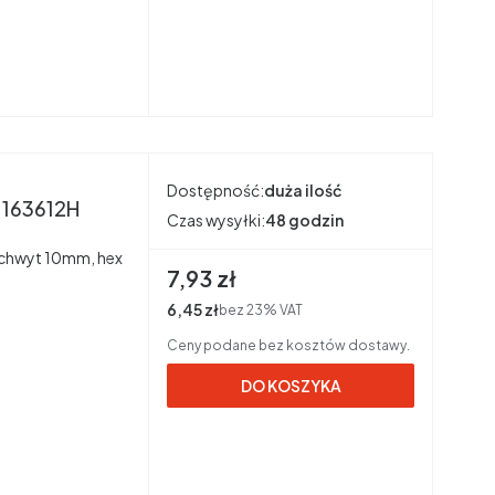
Dostępność:
duża ilość
 163612H
Czas wysyłki:
48 godzin
a uchwyt 10mm, hex
Cena brutto
7,93 zł
Cena netto
6,45 zł
bez 23% VAT
Ceny podane bez kosztów dostawy.
DO KOSZYKA