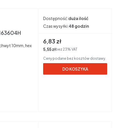
Dostępność:
duża ilość
Czas wysyłki:
48 godzin
 163604H
Cena brutto
6,83 zł
a uchwyt 10mm, hex
Cena netto
5,55 zł
bez 23% VAT
Ceny podane bez kosztów dostawy.
DO KOSZYKA