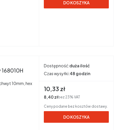
DO KOSZYKA
Dostępność:
duża ilość
y 168010H
Czas wysyłki:
48 godzin
a uchwyt 10mm, hex
Cena brutto
10,33 zł
Cena netto
8,40 zł
bez 23% VAT
Ceny podane bez kosztów dostawy.
DO KOSZYKA