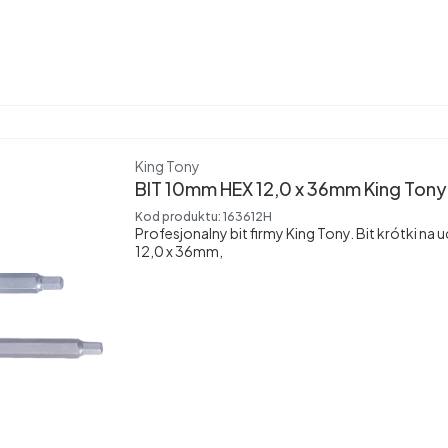
Producent
King Tony
BIT 10mm HEX 12,0 x 36mm King Tony
Kod produktu:
163612H
Profesjonalny bit firmy King Tony. Bit krótki n
12,0 x 36mm,