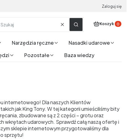
Zaloguj się
Produkty w koszyku
Koszyk
Wyczyść
Szukaj
Narzędzia ręczne
Nasadki udarowe
ędzi
Pozostałe
Baza wiedzy
pu internetowego! Dla naszych Klientów
ich jak King Tony. W tej kategorii umieściliśmy bity
ręcania, zbudowane są z 2 części – grotu oraz
h wkrętach udarowych. Sprawdź całą naszą ofertę i
naszym sklepie internetowym przygotowaliśmy dla
o sprzętu!