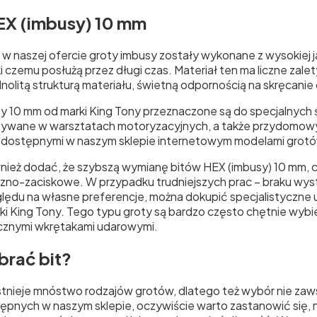
EX (imbusy) 10 mm
 naszej ofercie groty imbusy zostały wykonane z wysokiej ja
ki czemu posłużą przez długi czas. Materiał ten ma liczne zal
dnolitą strukturą materiału, świetną odpornością na skręcan
sy 10 mm od marki King Tony przeznaczone są do specjalnych 
ywane w warsztatach motoryzacyjnych, a także przydomowy
 dostępnymi w naszym sklepie internetowym modelami grotów
nież dodać, że szybszą wymianę bitów HEX (imbusy) 10 mm, 
no-zaciskowe. W przypadku trudniejszych prac – braku wysta
ględu na własne preferencje, można dokupić specjalistyczne 
ki King Tony. Tego typu groty są bardzo często chętnie wy
ęcznymi wkrętakami udarowymi.
brać bit?
stnieje mnóstwo rodzajów grotów, dlatego też wybór nie zaws
tępnych w naszym sklepie, oczywiście warto zastanowić się, 