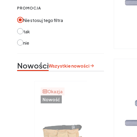
PROMOCJA
Nie stosuj tego filtra
tak
nie
Nowości
Wszystkie nowości
Okazja
Nowość