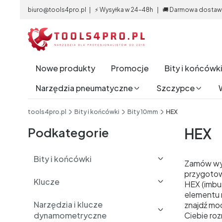
biuro@tools4pro.pl | ⚡ Wysyłka w 24-48h | 🚚 Darmowa dostawa 
Nowe produkty
Promocje
Bity i końcówk
Narzędzia pneumatyczne
Szczypce
End of main navigation
tools4pro.pl
Bity i końcówki
Bity 10mm
HEX
Podkategorie
HEX
Bity i końcówki
Zamów wyg
przygotowa
Klucze
HEX (imbus
elementu 
Narzędzia i klucze
znajdź mod
dynamometryczne
Ciebie ro