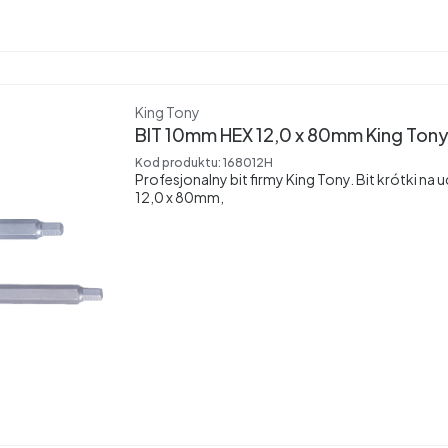
Producent
King Tony
BIT 10mm HEX 12,0 x 80mm King Ton
Kod produktu:
168012H
Profesjonalny bit firmy King Tony. Bit krótki n
12,0 x 80mm,