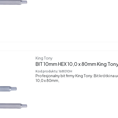
Producent
King Tony
BIT 10mm HEX 10,0 x 80mm King Ton
Kod produktu:
168010H
Profesjonalny bit firmy King Tony. Bit krótki n
10,0 x 80mm,