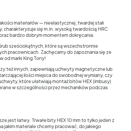
kości materiałów — nieelastycznej, twardej stali
ety, charakteryzuje się m.in. wysoką twardością HRC
ie oraz bardzo dobrym momentem dokręcania.
śrub sześciokątnych, które są wszechstronnie
ch pracownicach. Zachęcamy do zapoznania się ze
 od marki King Tony!
czy też innych, zapewniają uchwyty magnetyczne lub
rczającej ilości miejsca do swobodnej wymiany, czy
uchwyty, które ułatwiają montaż bitów HEX (imbusy)
bierane w szczególności przez mechaników podczas
ze jest łatwy. Trwałe bity HEX 10 mm to tylko jeden z
na jakim materiale chcemy pracować, do jakiego