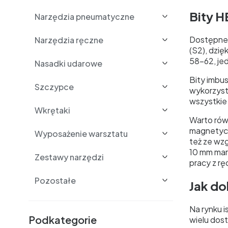
Bity H
Narzędzia pneumatyczne
Dostępne w
Narzędzia ręczne
(S2), dzię
58-62, je
Nasadki udarowe
Bity imbu
Szczypce
wykorzyst
wszystkie
Wkrętaki
Warto rów
magnetycz
Wyposażenie warsztatu
też ze wz
10 mm mar
Zestawy narzędzi
pracy z r
Pozostałe
Jak do
Podkategorie i filtry
Na rynku i
Podkategorie
wielu dos