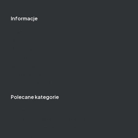
Ustawienia konta
Informacje
O nas
Baza wiedzy
Gwarancja
Kontakt
Jak kupować?
Częste pytania
Polityka prywatności
Polecane kategorie
Klucze
Narzędzia i klucze dynamometryczne
Narzędzia i klucze pneumatyczne
Zestawy narzędzi