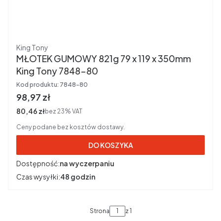
Producent
King Tony
MŁOTEK GUMOWY 821g 79 x 119 x 350mm
King Tony 7848-80
Kod produktu:
7848-80
Cena brutto
98,97 zł
Cena netto
80,46 zł
bez 23% VAT
Ceny podane bez kosztów dostawy.
DO KOSZYKA
Dostępność:
na wyczerpaniu
Czas wysyłki:
48 godzin
Strona
z 1