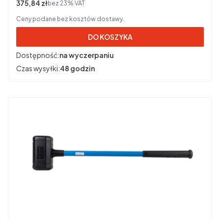
Cena netto
375,84 zł
bez 23% VAT
Ceny podane bez kosztów dostawy.
DO KOSZYKA
Dostępność:
na wyczerpaniu
Czas wysyłki:
48 godzin