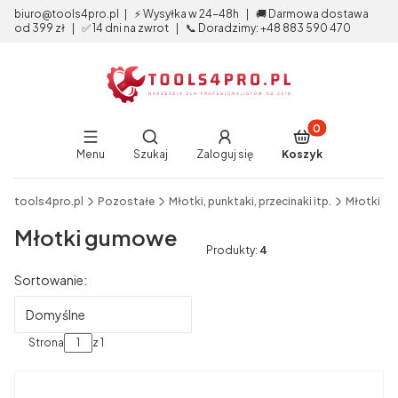
biuro@tools4pro.pl | ⚡ Wysyłka w 24-48h | 🚚 Darmowa dostawa
od 399 zł | ✅ 14 dni na zwrot | 📞 Doradzimy: +48 883 590 470
Produkty w koszy
Otwórz wyszukiwarkę
Menu
Szukaj
Zaloguj się
Koszyk
End of main navigation
tools4pro.pl
Pozostałe
Młotki, punktaki, przecinaki itp.
Młotki
Młotki gumowe
Produkty:
4
Lista produktów
Sortowanie:
Domyślne
Strona
z 1