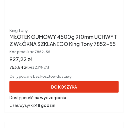
Producent
King Tony
MŁOTEK GUMOWY 4500g 910mm UCHWYT
Z WŁÓKNA SZKLANEGO King Tony 7852-55
Kod produktu:
7852-55
Cena brutto
927,22 zł
Cena netto
753,84 zł
bez 23% VAT
Ceny podane bez kosztów dostawy.
DO KOSZYKA
Dostępność:
na wyczerpaniu
Czas wysyłki:
48 godzin