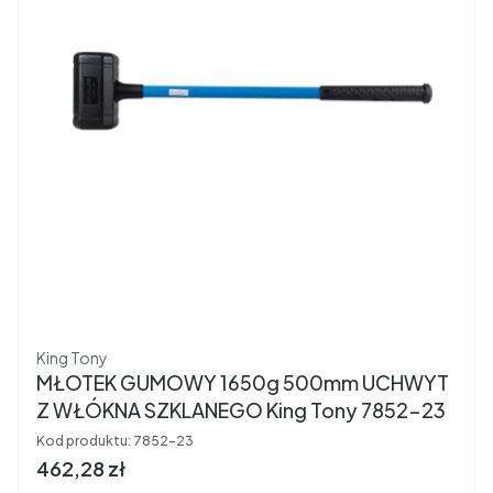
Producent
King Tony
MŁOTEK GUMOWY 1650g 500mm UCHWYT
Z WŁÓKNA SZKLANEGO King Tony 7852-23
Kod produktu:
7852-23
Cena brutto
462,28 zł