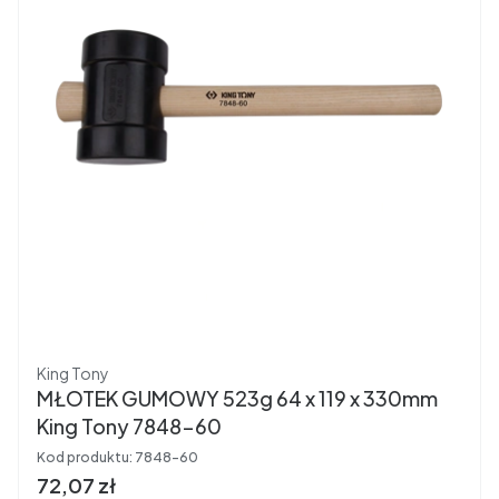
Producent
King Tony
MŁOTEK GUMOWY 523g 64 x 119 x 330mm
King Tony 7848-60
Kod produktu:
7848-60
Cena brutto
72,07 zł