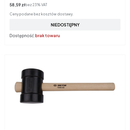
Cena netto
58,59 zł
bez 23% VAT
Ceny podane bez kosztów dostawy.
NIEDOSTĘPNY
Dostępność:
brak towaru