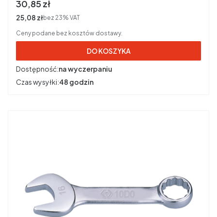
Cena brutto
30,85 zł
Cena netto
25,08 zł
bez 23% VAT
Ceny podane bez kosztów dostawy.
DO KOSZYKA
Dostępność:
na wyczerpaniu
Czas wysyłki:
48 godzin