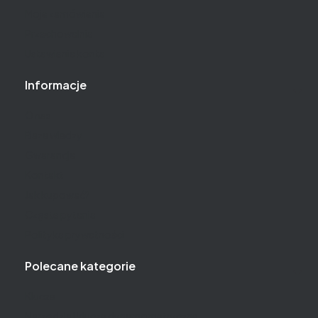
Moje zamówienia
Przechowalnia
Ustawienia konta
Informacje
O nas
Baza wiedzy
Gwarancja
Kontakt
Jak kupować?
Częste pytania
Polityka prywatności
Polecane kategorie
Klucze
Narzędzia i klucze dynamometryczne