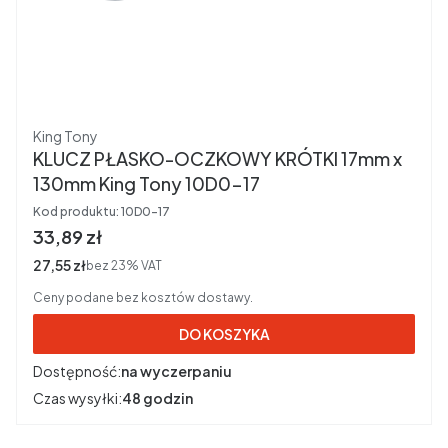
Producent
King Tony
KLUCZ PŁASKO-OCZKOWY KRÓTKI 17mm x
130mm King Tony 10D0-17
Kod produktu:
10D0-17
Cena brutto
33,89 zł
Cena netto
27,55 zł
bez 23% VAT
Ceny podane bez kosztów dostawy.
DO KOSZYKA
Dostępność:
na wyczerpaniu
Czas wysyłki:
48 godzin