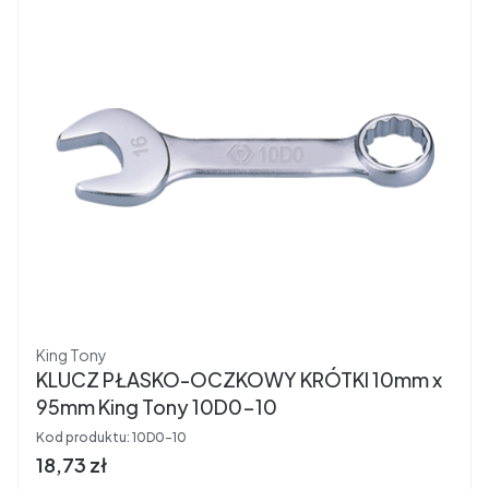
Producent
King Tony
KLUCZ PŁASKO-OCZKOWY KRÓTKI 10mm x
95mm King Tony 10D0-10
Kod produktu:
10D0-10
Cena brutto
18,73 zł