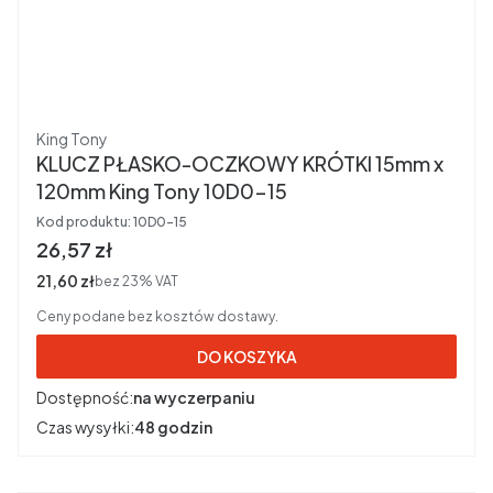
Producent
King Tony
KLUCZ PŁASKO-OCZKOWY KRÓTKI 15mm x
120mm King Tony 10D0-15
Kod produktu:
10D0-15
Cena brutto
26,57 zł
Cena netto
21,60 zł
bez 23% VAT
Ceny podane bez kosztów dostawy.
DO KOSZYKA
Dostępność:
na wyczerpaniu
Czas wysyłki:
48 godzin