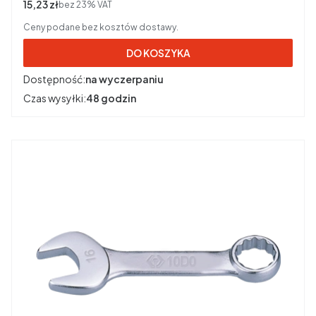
Cena netto
15,23 zł
bez 23% VAT
Ceny podane bez kosztów dostawy.
DO KOSZYKA
Dostępność:
na wyczerpaniu
Czas wysyłki:
48 godzin