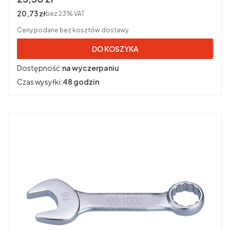
Cena netto
20,73 zł
bez 23% VAT
Ceny podane bez kosztów dostawy.
DO KOSZYKA
Dostępność:
na wyczerpaniu
Czas wysyłki:
48 godzin