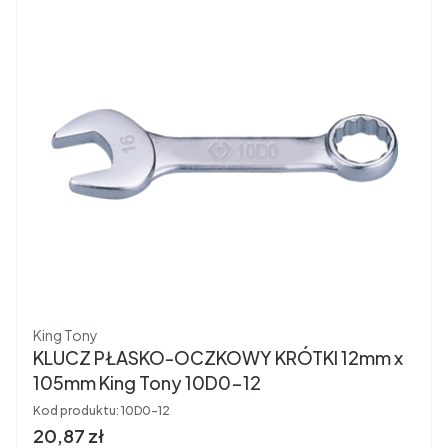
Producent
King Tony
KLUCZ PŁASKO-OCZKOWY KRÓTKI 12mm x
105mm King Tony 10D0-12
Kod produktu:
10D0-12
Cena brutto
20,87 zł