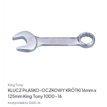
Producent
King Tony
KLUCZ PŁASKO-OCZKOWY KRÓTKI 16mm x
125mm King Tony 10D0-16
Kod produktu:
10D0-16