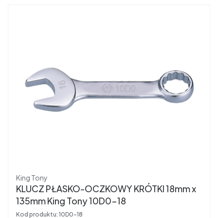
Producent
King Tony
KLUCZ PŁASKO-OCZKOWY KRÓTKI 18mm x
135mm King Tony 10D0-18
Kod produktu:
10D0-18