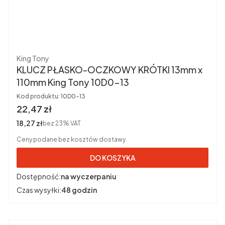
Producent
King Tony
KLUCZ PŁASKO-OCZKOWY KRÓTKI 13mm x
110mm King Tony 10D0-13
Kod produktu:
10D0-13
Cena brutto
22,47 zł
Cena netto
18,27 zł
bez 23% VAT
Ceny podane bez kosztów dostawy.
DO KOSZYKA
Dostępność:
na wyczerpaniu
Czas wysyłki:
48 godzin