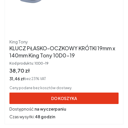
Producent
King Tony
KLUCZ PŁASKO-OCZKOWY KRÓTKI 19mm x
140mm King Tony 10D0-19
Kod produktu:
10D0-19
Cena brutto
38,70 zł
Cena netto
31,46 zł
bez 23% VAT
Ceny podane bez kosztów dostawy.
DO KOSZYKA
Dostępność:
na wyczerpaniu
Czas wysyłki:
48 godzin