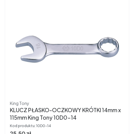
Producent
King Tony
KLUCZ PŁASKO-OCZKOWY KRÓTKI 14mm x
115mm King Tony 10D0-14
Kod produktu:
10D0-14
Cena brutto
25,50 zł