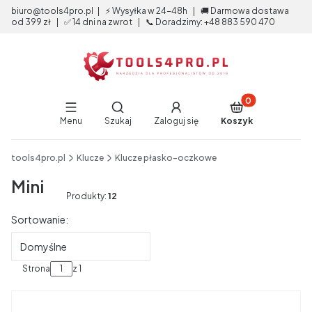
biuro@tools4pro.pl | ⚡ Wysyłka w 24-48h | 🚚 Darmowa dostawa
od 399 zł | ✅ 14 dni na zwrot | 📞 Doradzimy: +48 883 590 470
Produkty w koszy
Otwórz wyszukiwarkę
Menu
Szukaj
Zaloguj się
Koszyk
End of main navigation
tools4pro.pl
Klucze
Klucze płasko-oczkowe
Mini
Produkty:
12
Lista produktów
Sortowanie:
Domyślne
Strona
z 1