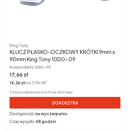
Producent
King Tony
KLUCZ PŁASKO-OCZKOWY KRÓTKI 9mm x
90mm King Tony 10D0-09
Kod produktu:
10D0-09
Cena brutto
17,66 zł
Cena netto
14,36 zł
bez 23% VAT
Ceny podane bez kosztów dostawy.
DO KOSZYKA
Dostępność:
na wyczerpaniu
Czas wysyłki:
48 godzin