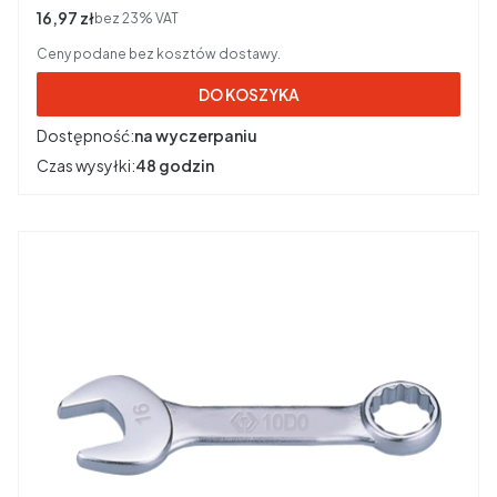
Cena netto
16,97 zł
bez 23% VAT
Ceny podane bez kosztów dostawy.
DO KOSZYKA
Dostępność:
na wyczerpaniu
Czas wysyłki:
48 godzin