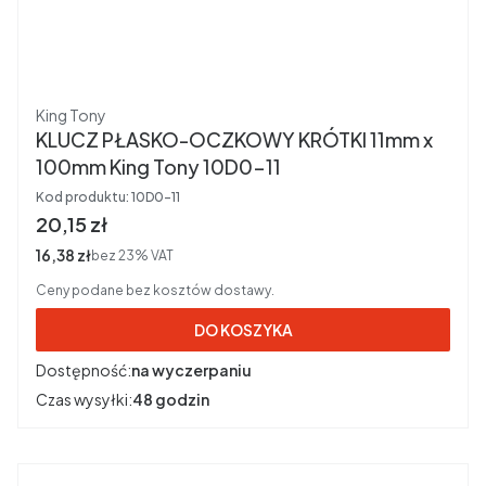
Producent
King Tony
KLUCZ PŁASKO-OCZKOWY KRÓTKI 11mm x
100mm King Tony 10D0-11
Kod produktu:
10D0-11
Cena brutto
20,15 zł
Cena netto
16,38 zł
bez 23% VAT
Ceny podane bez kosztów dostawy.
DO KOSZYKA
Dostępność:
na wyczerpaniu
Czas wysyłki:
48 godzin