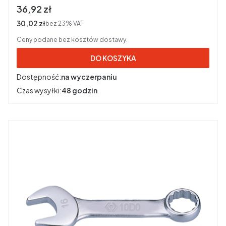
Cena brutto
36,92 zł
Cena netto
30,02 zł
bez 23% VAT
Ceny podane bez kosztów dostawy.
DO KOSZYKA
Dostępność:
na wyczerpaniu
Czas wysyłki:
48 godzin