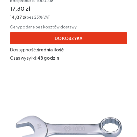
Kod produktu:
10D0-08
Cena brutto
17,30 zł
Cena netto
14,07 zł
bez 23% VAT
Ceny podane bez kosztów dostawy.
DO KOSZYKA
Dostępność:
średnia ilość
Czas wysyłki:
48 godzin