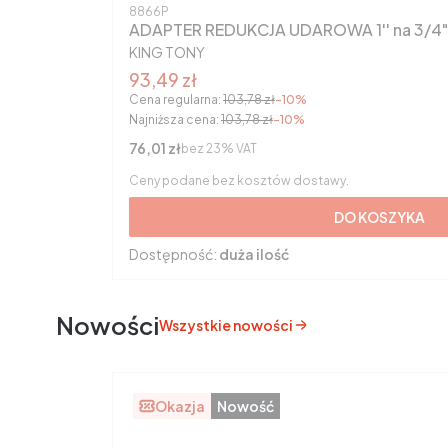
Kod produktu
8866P
ADAPTER REDUKCJA UDAROWA 1'' na 3/4"
PRODUCENT
KING TONY
Cena promocyjna brutto
93,49 zł
Cena regularna:
103,78 zł
-10%
Najniższa cena:
103,78 zł
-10%
Cena netto
76,01 zł
bez 23% VAT
Ceny podane bez kosztów dostawy.
DO KOSZYKA
Dostępność:
duża ilość
Nowości
Wszystkie nowości
Okazja
Nowość