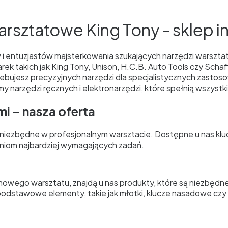
arsztatowe King Tony - sklep i
ów i entuzjastów majsterkowania szukających narzędzi warszta
 takich jak King Tony, Unison, H.C.B. Auto Tools czy Schaff
rzebujesz precyzyjnych narzędzi dla specjalistycznych zastos
y narzędzi ręcznych i elektronarzędzi, które spełnią wszystk
i – nasza oferta
ą niezbędne w profesjonalnym warsztacie. Dostępne u nas klu
niom najbardziej wymagających zadań.
mowego warsztatu, znajdą u nas produkty, które są niezbęd
 podstawowe elementy, takie jak młotki, klucze nasadowe czy 