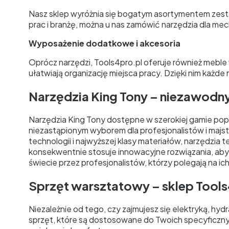
Nasz sklep wyróżnia się bogatym asortymentem zest
prac i branżę, można u nas zamówić narzędzia dla me
Wyposażenie dodatkowe i akcesoria
Oprócz narzędzi, Tools4pro.pl oferuje również meble 
ułatwiają organizację miejsca pracy. Dzięki nim każ
Narzędzia King Tony – niezawodn
Narzędzia King Tony dostępne w szerokiej gamie poprz
niezastąpionym wyborem dla profesjonalistów i ma
technologii i najwyższej klasy materiałów, narzędzia
konsekwentnie stosuje innowacyjne rozwiązania, aby
świecie przez profesjonalistów, którzy polegają na ich 
Sprzęt warsztatowy – sklep Tool
Niezależnie od tego, czy zajmujesz się elektryką, hy
sprzęt, które są dostosowane do Twoich specyficznyc