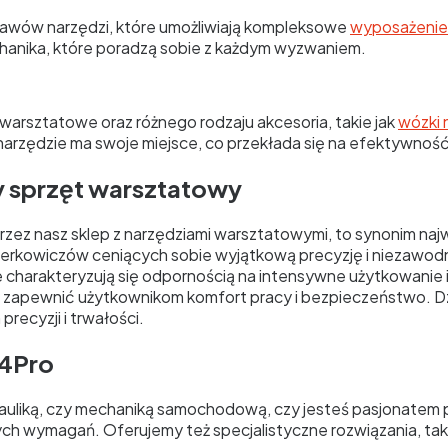
awów narzędzi, które umożliwiają kompleksowe
wyposażenie
chanika, które poradzą sobie z każdym wyzwaniem.
warsztatowe oraz różnego rodzaju akcesoria, takie jak
wózki 
de narzędzie ma swoje miejsce, co przekłada się na efektywn
y sprzęt warsztatowy
ez nasz sklep z narzędziami warsztatowymi, to synonim najwyż
jsterkowiczów ceniących sobie wyjątkową precyzję i nieza
 te charakteryzują się odpornością na intensywne użytkowanie
 zapewnić użytkownikom komfort pracy i bezpieczeństwo. Dzi
precyzji i trwałości.
s4Pro
drauliką, czy mechaniką samochodową, czy jesteś pasjonatem p
h wymagań. Oferujemy też specjalistyczne rozwiązania, takie