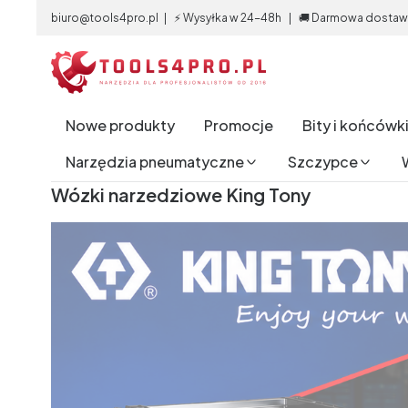
biuro@tools4pro.pl | ⚡ Wysyłka w 24-48h | 🚚 Darmowa dostawa 
Nowe produkty
Promocje
Bity i końcówk
Narzędzia pneumatyczne
Szczypce
End of main navigation
Wózki narzedziowe King Tony