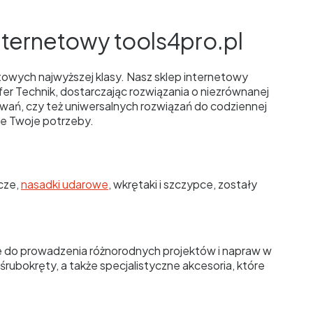
nternetowy tools4pro.pl
towych najwyższej klasy. Nasz sklep internetowy
er Technik, dostarczając rozwiązania o niezrównanej
owań, czy też uniwersalnych rozwiązań do codziennej
ie Twoje potrzeby.
cze,
nasadki udarowe
, wkrętaki i szczypce, zostały
ne do prowadzenia różnorodnych projektów i napraw w
śrubokręty, a także specjalistyczne akcesoria, które