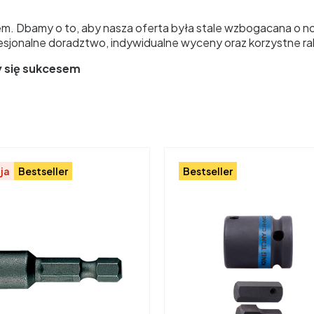
em. Dbamy o to, aby nasza oferta była stale wzbogacana o now
esjonalne doradztwo, indywidualne wyceny oraz korzystne r
y się sukcesem
ja
Bestseller
Bestseller