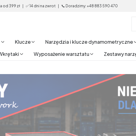
od 399 zł | ✅ 14 dni na zwrot | 📞 Doradzimy: +48 883 590 470
i
Klucze
Narzędzia i klucze dynamometryczne
Wkrętaki
Wyposażenie warsztatu
Zestawy narz