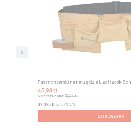
Pas monterski na narzędzia L zatrzask Sc
Cena promocyjna brutto
45,98 zł
Najniższa cena:
51,66 zł
Cena netto
37,38 zł
bez 23% VAT
DO KOSZYKA