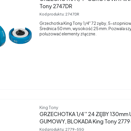
Tony 2747DR
Kod produktu:
2747DR
Grzechotka King Tony 1/4" 72 zęby, 5-stopniow
Średnica 50 mm, wysokość 25 mm. Pozwala szy
poluzować elementy złączne.
Producent
King Tony
GRZECHOTKA 1/4'' 24 ZĘBY 130mm
GUMOWY, BLOKADA King Tony 277
Kod produktu:
2779-55G