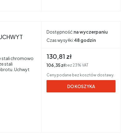
Dostępność:
na wyczerpaniu
m UCHWYT
Czas wysyłki:
48 godzin
Cena brutto
130,81 zł
e stali chromowo
 stali
Cena netto
106,35 zł
bez 23% VAT
obrotu. Uchwyt
Ceny podane bez kosztów dostawy.
DO KOSZYKA