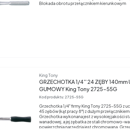
Blokada obrotu przełącznikiem kierunkowym
Producent
King Tony
GRZECHOTKA 1/4'' 24 ZĘBY 140m
GUMOWY King Tony 2725-55G
Kod produktu:
2725-55G
Grzechotka 1/4" firmy King Tony 2725-55G z
45 zębów (kąt pracy 8°) z dużym przełącznikiem
Grzechotka wykonana jest z wysokiej jakości s
wanadowej, a jej zębatka ze stali chromowo-w
powierzchnia narzędzia jest chromowana. Grze