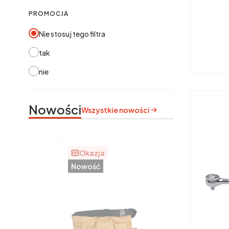
PROMOCJA
Nie stosuj tego filtra
tak
nie
Nowości
Wszystkie nowości
Okazja
Nowość