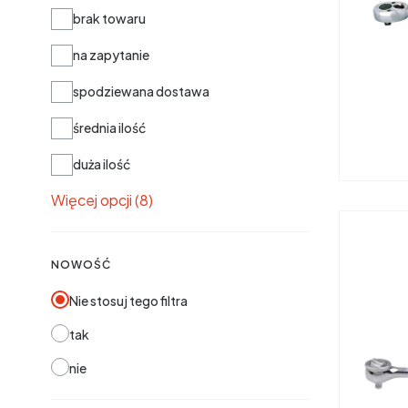
Dostępność
brak towaru
na zapytanie
spodziewana dostawa
średnia ilość
duża ilość
Więcej opcji (8)
NOWOŚĆ
Nie stosuj tego filtra
tak
nie