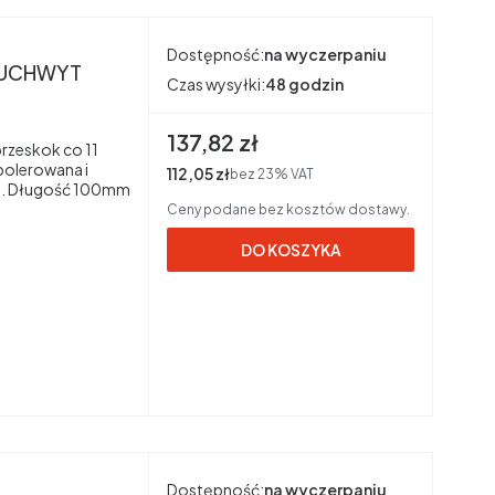
Dostępność:
na wyczerpaniu
m UCHWYT
Czas wysyłki:
48 godzin
Cena brutto
137,82 zł
przeskok co 11
polerowana i
Cena netto
112,05 zł
bez 23% VAT
j. Długość 100mm
Ceny podane bez kosztów dostawy.
DO KOSZYKA
Dostępność:
na wyczerpaniu