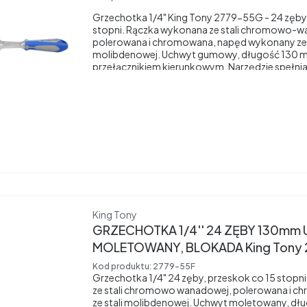
Grzechotka 1/4" King Tony 2779-55G - 24 zęby,
stopni. Rączka wykonana ze stali chromowo-w
polerowana i chromowana, napęd wykonany ze
molibdenowej. Uchwyt gumowy, długość 130 
przełącznikiem kierunkowym. Narzędzie spełni
Producent
King Tony
GRZECHOTKA 1/4'' 24 ZĘBY 130mm
MOLETOWANY, BLOKADA King Tony 
Kod produktu:
2779-55F
Grzechotka 1/4" 24 zęby, przeskok co 15 stopn
ze stali chromowo wanadowej, polerowana i 
ze stali molibdenowej. Uchwyt moletowany, d