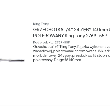
Producent
King Tony
GRZECHOTKA 1/4'' 24 ZĘBY 140m
POLEROWANY King Tony 2769-55P
Kod produktu:
2769-55P
Grzechotka 1/4" King Tony. Rączka wykonana z
wanadowej, polerowana i chromowana. Wkład ze
molibdenowej. 24 zęby, przeskok co 15 stopni 
polerowany. Długość 140mm