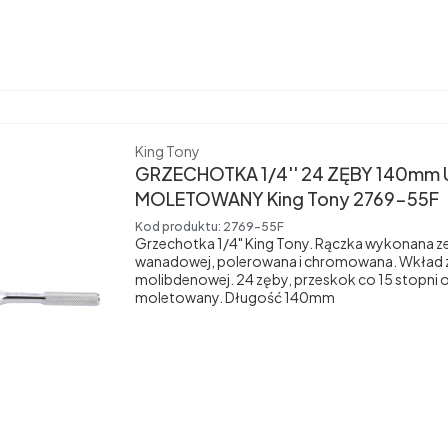
Producent
King Tony
GRZECHOTKA 1/4'' 24 ZĘBY 140m
MOLETOWANY King Tony 2769-55F
Kod produktu:
2769-55F
Grzechotka 1/4" King Tony. Rączka wykonana z
wanadowej, polerowana i chromowana. Wkład ze
molibdenowej. 24 zęby, przeskok co 15 stopni 
moletowany. Długość 140mm