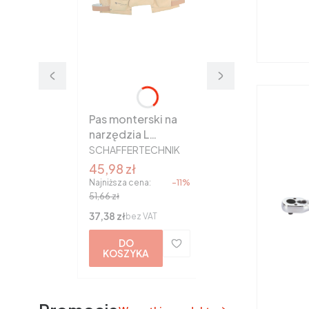
Pas monterski na
narzędzia L
PRODUCENT
zatrzask
SCHAFFERTECHNIK
SchafferTechnik
Cena promocyjna
45,98 zł
Najniższa cena:
-11%
51,66 zł
Cena
37,38 zł
bez VAT
DO
KOSZYKA