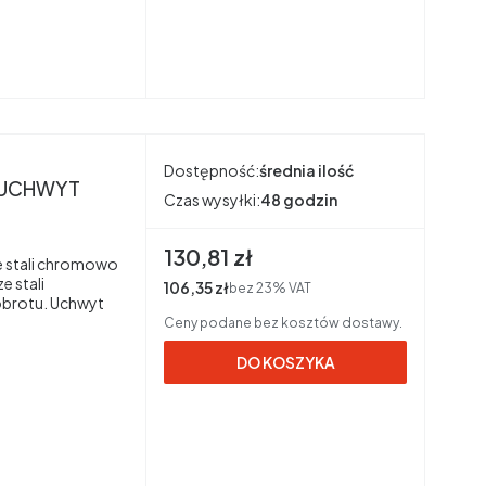
Dostępność:
średnia ilość
m UCHWYT
Czas wysyłki:
48 godzin
Cena brutto
130,81 zł
e stali chromowo
 stali
Cena netto
106,35 zł
bez 23% VAT
obrotu. Uchwyt
Ceny podane bez kosztów dostawy.
DO KOSZYKA