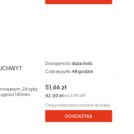
Dostępność:
duża ilość
m UCHWYT
Czas wysyłki:
48 godzin
Cena brutto
51,66 zł
letowanym, 24 zęby
długości 140mm.
Cena netto
42,00 zł
bez 23% VAT
Ceny podane bez kosztów dostawy.
DO KOSZYKA