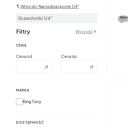
Wróć do: Narzędzia ręczne 1/4"
Grzechotki 1/4”
Filtry
Wyczyść
CENA
Cena od
Cena do
zł
zł
MARKA
Marka
King Tony
DOSTĘPNOŚĆ