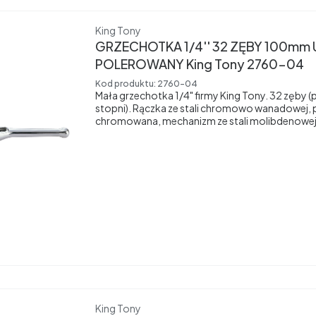
Producent
King Tony
GRZECHOTKA 1/4'' 32 ZĘBY 100m
POLEROWANY King Tony 2760-04
Kod produktu:
2760-04
Mała grzechotka 1/4" firmy King Tony. 32 zęby (
stopni). Rączka ze stali chromowo wanadowej, 
chromowana, mechanizm ze stali molibdenowe
Producent
King Tony