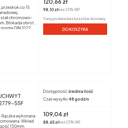
Cena brutto
120,66 zł
 przeskok co 15
Cena netto
98,10 zł
bez 23% VAT
anadowej,
 stali chromowo-
Ceny podane bez kosztów dostawy.
mm. Blokada obrotu
a normę DIN 3122.
DO KOSZYKA
Dostępność:
średnia ilość
 UCHWYT
Czas wysyłki:
48 godzin
2779-55F
Cena brutto
109,04 zł
i. Rączka wykonana
chromowana. Wkład
Cena netto
88,65 zł
bez 23% VAT
ługość 130mm.