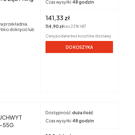
Czas wysyłki:
48 godzin
Cena brutto
141,33 zł
a przekładnia.
Cena netto
114,90 zł
bez 23% VAT
bko dokręcić lub
Ceny podane bez kosztów dostawy.
DO KOSZYKA
Dostępność:
duża ilość
 UCHWYT
Czas wysyłki:
48 godzin
9-55G