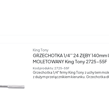
mm.
Producent
King Tony
GRZECHOTKA 1/4'' 24 ZĘBY 140m
MOLETOWANY King Tony 2725-55F
Kod produktu:
2725-55F
Grzechotka 1/4" firmy King Tony z uchytem mo
z dużym przełącznikiem kierunku. Grzechotka 