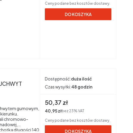
Ceny podane bez kosztów dostawy.
DO KOSZYKA
Dostępność:
duża ilość
m UCHWYT
Czas wysyłki:
48 godzin
Cena brutto
50,37 zł
 uchwytem gumowym,
Cena netto
40,95 zł
bez 23% VAT
 kierunku.
tali chromowo-
Ceny podane bez kosztów dostawy.
anadowej,
chotka długości 140
DO KOSZYKA