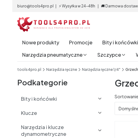
biuro@tools4pro.pl | ⚡ Wysyłka w 24-48h | 🚚 Darmowa dostawa 
Nowe produkty
Promocje
Bity i końcówk
Narzędzia pneumatyczne
Szczypce
End of main navigation
tools4pro.pl
Narzędzia ręczne
Narzędzia ręczne 1/4"
Grzech
Podkategorie
Grzec
Lista 
Sortowanie
Bity i końcówki
Domyśln
Klucze
Narzędzia i klucze
dynamometryczne