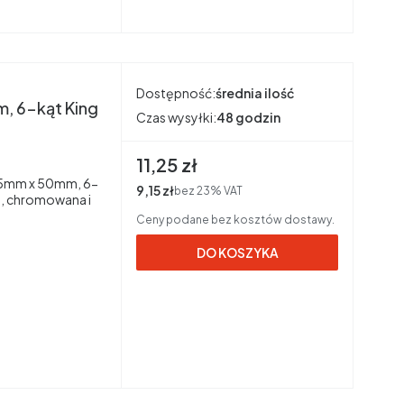
Dostępność:
średnia ilość
, 6-kąt King
Czas wysyłki:
48 godzin
Cena brutto
11,25 zł
4,5mm x 50mm, 6-
Cena netto
9,15 zł
bez 23% VAT
, chromowana i
Ceny podane bez kosztów dostawy.
DO KOSZYKA