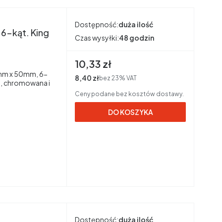
Dostępność:
duża ilość
6-kąt. King
Czas wysyłki:
48 godzin
Cena brutto
10,33 zł
4mm x 50mm, 6-
Cena netto
8,40 zł
bez 23% VAT
, chromowana i
Ceny podane bez kosztów dostawy.
DO KOSZYKA
Dostępność:
duża ilość