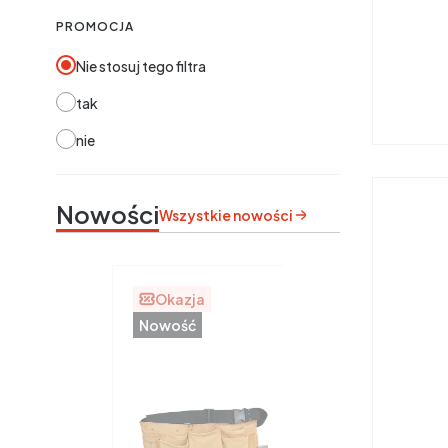
PROMOCJA
Nie stosuj tego filtra
tak
nie
Nowości
Wszystkie nowości
Okazja
Nowość