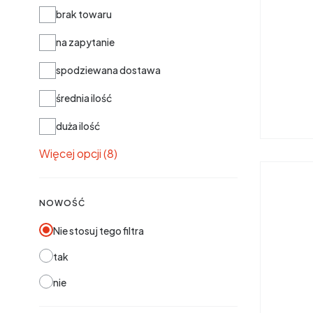
Dostępność
brak towaru
na zapytanie
spodziewana dostawa
średnia ilość
duża ilość
Więcej opcji (8)
NOWOŚĆ
Nie stosuj tego filtra
tak
nie