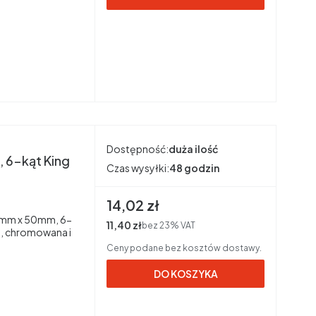
Dostępność:
duża ilość
 6-kąt King
Czas wysyłki:
48 godzin
Cena brutto
14,02 zł
13mm x 50mm, 6-
Cena netto
11,40 zł
bez 23% VAT
, chromowana i
Ceny podane bez kosztów dostawy.
DO KOSZYKA