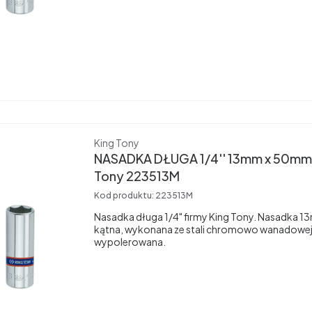
Producent
King Tony
NASADKA DŁUGA 1/4'' 13mm x 50mm,
Tony 223513M
Kod produktu:
223513M
Nasadka długa 1/4" firmy King Tony. Nasadka 
kątna, wykonana ze stali chromowo wanadowej
wypolerowana.