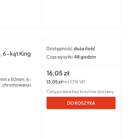
Dostępność:
duża ilość
 6-kąt King
Czas wysyłki:
48 godzin
Cena brutto
16,05 zł
14mm x 50mm, 6-
Cena netto
13,05 zł
bez 23% VAT
, chromowana i
Ceny podane bez kosztów dostawy.
DO KOSZYKA