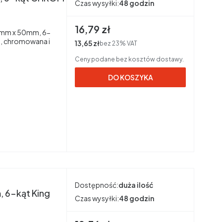
Czas wysyłki:
48 godzin
Cena brutto
16,79 zł
15mm x 50mm, 6-
, chromowana i
Cena netto
13,65 zł
bez 23% VAT
Ceny podane bez kosztów dostawy.
DO KOSZYKA
Dostępność:
duża ilość
 6-kąt King
Czas wysyłki:
48 godzin