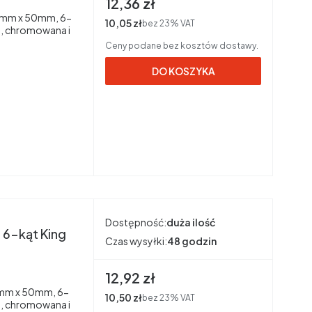
Cena brutto
12,36 zł
10mm x 50mm, 6-
Cena netto
10,05 zł
bez 23% VAT
, chromowana i
Ceny podane bez kosztów dostawy.
DO KOSZYKA
Dostępność:
duża ilość
 6-kąt King
Czas wysyłki:
48 godzin
Cena brutto
12,92 zł
11mm x 50mm, 6-
Cena netto
10,50 zł
bez 23% VAT
, chromowana i