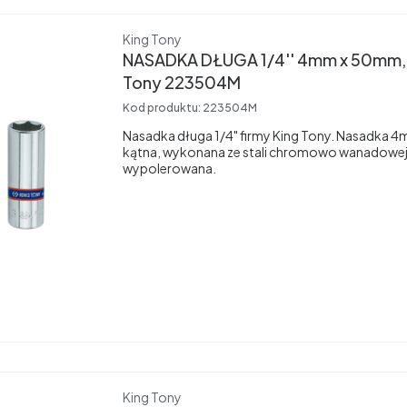
Producent
King Tony
NASADKA DŁUGA 1/4'' 4mm x 50mm, 
Tony 223504M
Kod produktu:
223504M
Nasadka długa 1/4" firmy King Tony. Nasadka 
kątna, wykonana ze stali chromowo wanadowej
wypolerowana.
Producent
King Tony