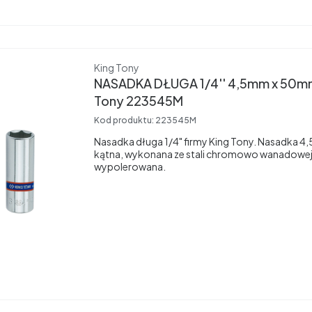
Producent
King Tony
NASADKA DŁUGA 1/4'' 4,5mm x 50mm
Tony 223545M
Kod produktu:
223545M
Nasadka długa 1/4" firmy King Tony. Nasadka 
kątna, wykonana ze stali chromowo wanadowej
wypolerowana.