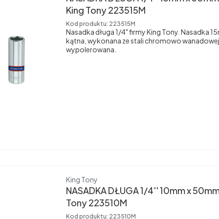
King Tony 223515M
Kod produktu:
223515M
Nasadka długa 1/4" firmy King Tony. Nasadka 
kątna, wykonana ze stali chromowo wanadowej
wypolerowana.
Producent
King Tony
NASADKA DŁUGA 1/4'' 10mm x 50mm,
Tony 223510M
Kod produktu:
223510M