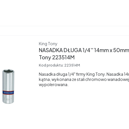
Producent
King Tony
NASADKA DŁUGA 1/4'' 14mm x 50mm,
Tony 223514M
Kod produktu:
223514M
Nasadka długa 1/4" firmy King Tony. Nasadka 
kątna, wykonana ze stali chromowo wanadowej
wypolerowana.