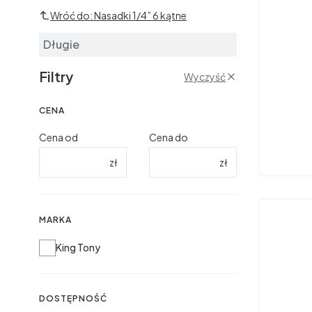
Wróć do: Nasadki 1/4” 6 kątne
Długie
Filtry
Wyczyść
CENA
Cena od
Cena do
zł
zł
MARKA
Marka
King Tony
DOSTĘPNOŚĆ