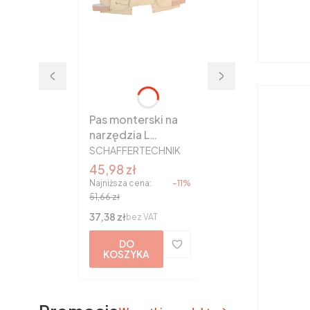
Pas monterski na
narzędzia L
PRODUCENT
zatrzask
SCHAFFERTECHNIK
SchafferTechnik
Cena promocyjna
45,98 zł
Najniższa cena:
-11%
51,66 zł
Cena
37,38 zł
bez VAT
DO
KOSZYKA