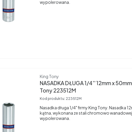
wypolerowana.
Producent
King Tony
NASADKA DŁUGA 1/4'' 12mm x 50mm,
Tony 223512M
Kod produktu:
223512M
Nasadka długa 1/4" firmy King Tony. Nasadka 
kątna, wykonana ze stali chromowo wanadowej
wypolerowana.