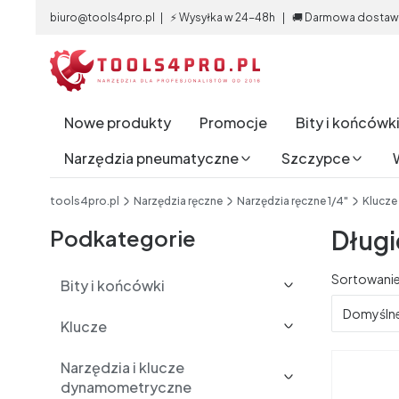
biuro@tools4pro.pl | ⚡ Wysyłka w 24-48h | 🚚 Darmowa dostawa 
Nowe produkty
Promocje
Bity i końcówk
Narzędzia pneumatyczne
Szczypce
End of main navigation
tools4pro.pl
Narzędzia ręczne
Narzędzia ręczne 1/4"
Klucze
Podkategorie
Długi
Lista 
Sortowanie
Bity i końcówki
Domyśln
Klucze
Narzędzia i klucze
dynamometryczne