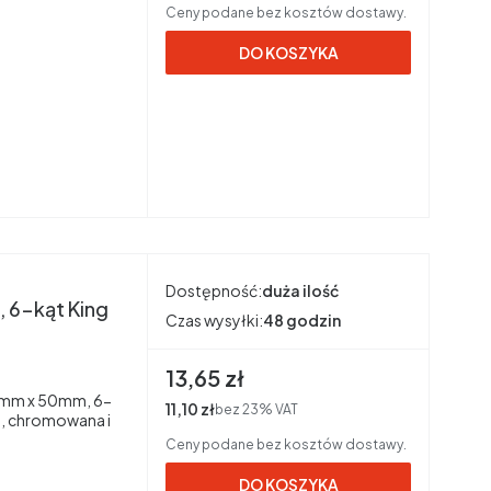
Ceny podane bez kosztów dostawy.
DO KOSZYKA
Dostępność:
duża ilość
 6-kąt King
Czas wysyłki:
48 godzin
Cena brutto
13,65 zł
12mm x 50mm, 6-
Cena netto
11,10 zł
bez 23% VAT
, chromowana i
Ceny podane bez kosztów dostawy.
DO KOSZYKA