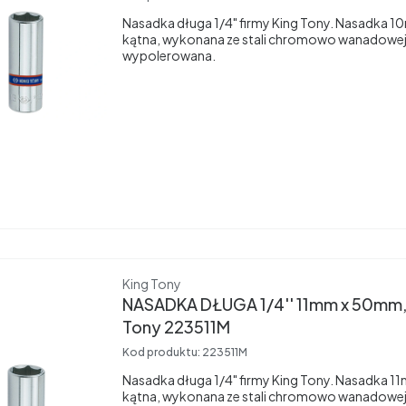
Nasadka długa 1/4" firmy King Tony. Nasadka 
kątna, wykonana ze stali chromowo wanadowej
wypolerowana.
Producent
King Tony
NASADKA DŁUGA 1/4'' 11mm x 50mm,
Tony 223511M
Kod produktu:
223511M
Nasadka długa 1/4" firmy King Tony. Nasadka 
kątna, wykonana ze stali chromowo wanadowej