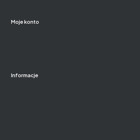
Regulamin zakupów
Moje konto
Logowanie
Moje zamówienia
Przechowalnia
Ustawienia konta
Informacje
O nas
Baza wiedzy
Gwarancja
Kontakt
Jak kupować?
Częste pytania