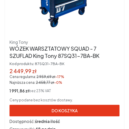
Producent
King Tony
WÓZEK WARSZTATOWY SQUAD - 7
SZUFLAD King Tony 87SQ31-7BA-BK
Kod produktu:
87SQ31-7BA-BK
Cena promocyjna brutto
2 449,99 zł
Cena regularna:
2 959,69 zł
-17%
Najniższa cena:
2 458,77 zł
-0%
Cena netto
1 991,86 zł
bez 23% VAT
Ceny podane bez kosztów dostawy.
DO KOSZYKA
Dostępność:
średnia ilość