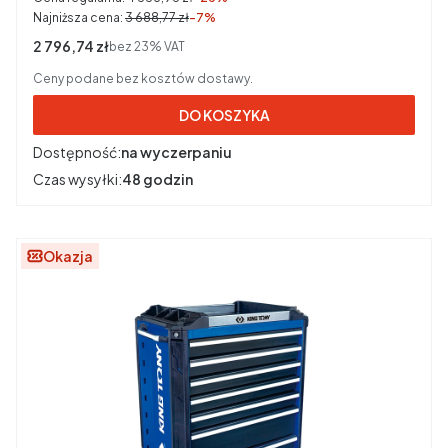
Najniższa cena:
3 688,77 zł
-7%
Cena netto
2 796,74 zł
bez 23% VAT
Ceny podane bez kosztów dostawy.
DO KOSZYKA
Dostępność:
na wyczerpaniu
Czas wysyłki:
48 godzin
Okazja