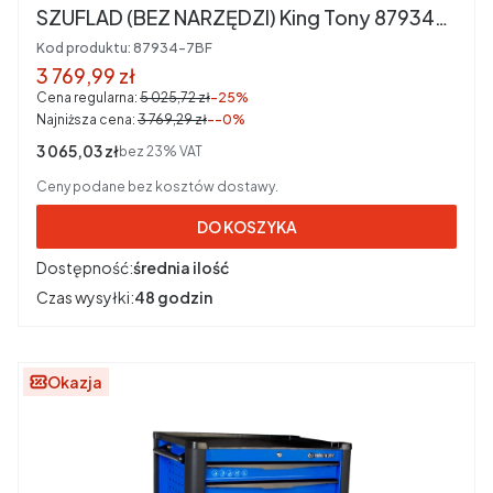
SZUFLAD (BEZ NARZĘDZI) King Tony 87934-
7BF
Kod produktu:
87934-7BF
Cena promocyjna brutto
3 769,99 zł
Cena regularna:
5 025,72 zł
-25%
Najniższa cena:
3 769,29 zł
--0%
Cena netto
3 065,03 zł
bez 23% VAT
Ceny podane bez kosztów dostawy.
DO KOSZYKA
Dostępność:
średnia ilość
Czas wysyłki:
48 godzin
Okazja