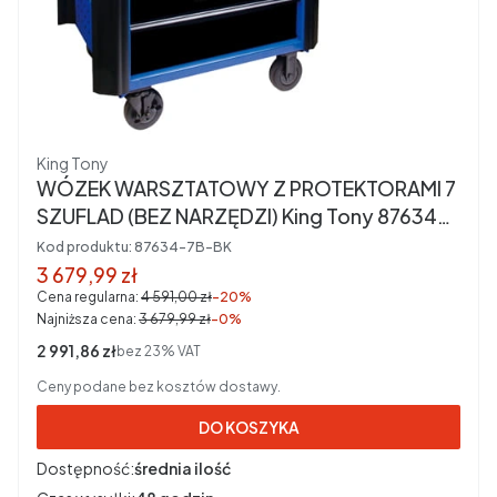
Producent
King Tony
WÓZEK WARSZTATOWY Z PROTEKTORAMI 7
SZUFLAD (BEZ NARZĘDZI) King Tony 87634-
7B-BK
Kod produktu:
87634-7B-BK
Cena promocyjna brutto
3 679,99 zł
Cena regularna:
4 591,00 zł
-20%
Najniższa cena:
3 679,99 zł
-0%
Cena netto
2 991,86 zł
bez 23% VAT
Ceny podane bez kosztów dostawy.
DO KOSZYKA
Dostępność:
średnia ilość