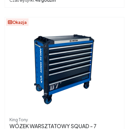
Czas wysyłki:
48 godzin
Okazja
Producent
King Tony
WÓZEK WARSZTATOWY SQUAD - 7