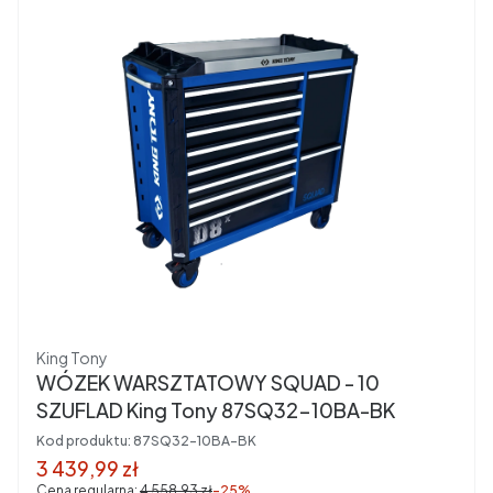
Producent
King Tony
WÓZEK WARSZTATOWY SQUAD - 10
SZUFLAD King Tony 87SQ32-10BA-BK
Kod produktu:
87SQ32-10BA-BK
Cena promocyjna brutto
3 439,99 zł
Cena regularna:
4 558,93 zł
-25%