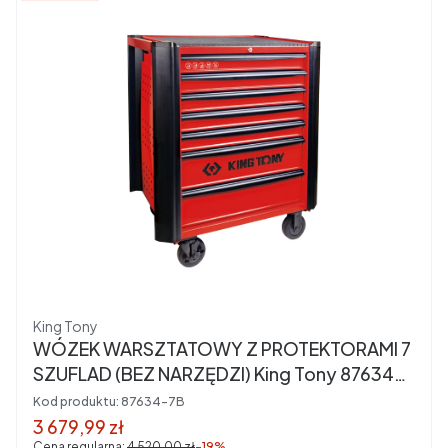
Producent
King Tony
WÓZEK WARSZTATOWY Z PROTEKTORAMI 7
SZUFLAD (BEZ NARZĘDZI) King Tony 87634-
7B
Kod produktu:
87634-7B
Cena promocyjna brutto
3 679,99 zł
Cena regularna:
4 520,00 zł
-19%