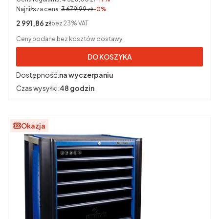
Najniższa cena:
3 679,99 zł
-0%
Cena netto
2 991,86 zł
bez 23% VAT
Ceny podane bez kosztów dostawy.
DO KOSZYKA
Dostępność:
na wyczerpaniu
Czas wysyłki:
48 godzin
Okazja