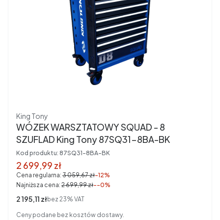
Producent
King Tony
WÓZEK WARSZTATOWY SQUAD - 8
SZUFLAD King Tony 87SQ31-8BA-BK
Kod produktu:
87SQ31-8BA-BK
Cena promocyjna brutto
2 699,99 zł
Cena regularna:
3 059,67 zł
-12%
Najniższa cena:
2 699,99 zł
--0%
Cena netto
2 195,11 zł
bez 23% VAT
Ceny podane bez kosztów dostawy.