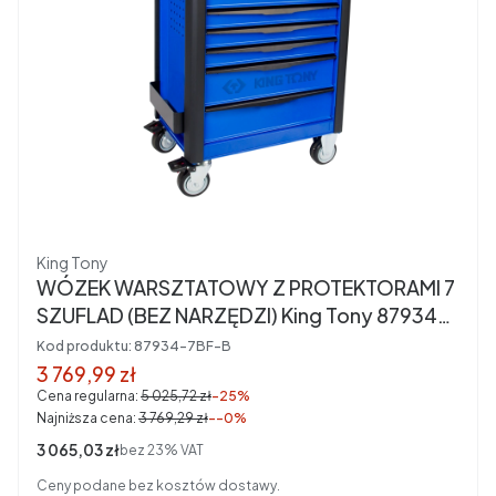
Producent
King Tony
WÓZEK WARSZTATOWY Z PROTEKTORAMI 7
SZUFLAD (BEZ NARZĘDZI) King Tony 87934-
7BF-B
Kod produktu:
87934-7BF-B
Cena promocyjna brutto
3 769,99 zł
Cena regularna:
5 025,72 zł
-25%
Najniższa cena:
3 769,29 zł
--0%
Cena netto
3 065,03 zł
bez 23% VAT
Ceny podane bez kosztów dostawy.