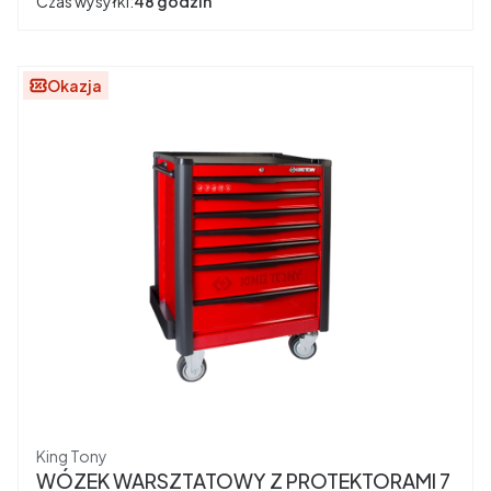
Czas wysyłki:
48 godzin
Okazja
Producent
King Tony
WÓZEK WARSZTATOWY Z PROTEKTORAMI 7