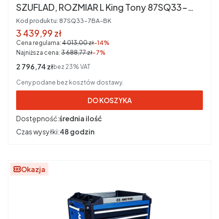
SZUFLAD, ROZMIAR L King Tony 87SQ33-
7BA-BK
Kod produktu:
87SQ33-7BA-BK
Cena promocyjna brutto
3 439,99 zł
Cena regularna:
4 013,00 zł
-14%
Najniższa cena:
3 688,77 zł
-7%
Cena netto
2 796,74 zł
bez 23% VAT
Ceny podane bez kosztów dostawy.
DO KOSZYKA
Dostępność:
średnia ilość
Czas wysyłki:
48 godzin
Okazja