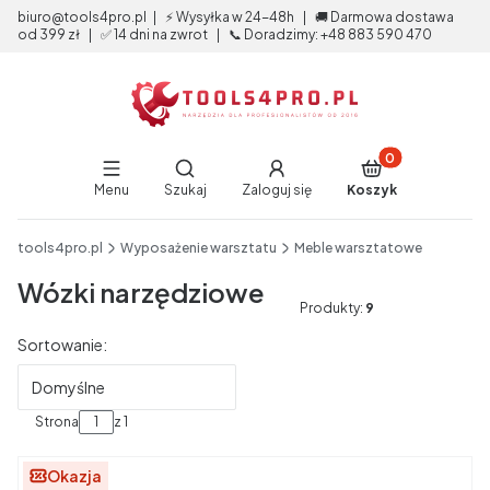
biuro@tools4pro.pl | ⚡ Wysyłka w 24-48h | 🚚 Darmowa dostawa
od 399 zł | ✅ 14 dni na zwrot | 📞 Doradzimy: +48 883 590 470
Produkty w koszy
Otwórz wyszukiwarkę
Menu
Szukaj
Zaloguj się
Koszyk
End of main navigation
tools4pro.pl
Wyposażenie warsztatu
Meble warsztatowe
Wózki narzędziowe
Produkty:
9
Lista produktów
Sortowanie:
Domyślne
Strona
z 1
Okazja