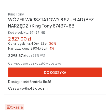
Producent
King Tony
WÓZEK WARSZTATOWY 8 SZUFLAD (BEZ
NARZĘDZI) King Tony 87437-8B
Kod produktu:
87437-8B
Cena promocyjna brutto
2 827,00 zł
Cena regularna:
4 064,82 zł
-30%
Najniższa cena:
2 804,73 zł
--1%
Cena netto
2 298,37 zł
bez 23% VAT
Ceny podane bez kosztów dostawy.
DO KOSZYKA
Dostępność:
średnia ilość
Czas wysyłki:
48 godzin
Okazja