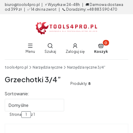
biuro@tools4pro.pl | ⚡ Wysyłka w 24-48h | 🚚 Darmowa dostawa
od 399 zł | ✅ 14 dni na zwrot | 📞 Doradzimy: +48 883 590 470
Produkty w koszy
Otwórz wyszukiwarkę
Menu
Szukaj
Zaloguj się
Koszyk
End of main navigation
tools4pro.pl
Narzędzia ręczne
Narzędzia ręczne 3/4”
Grzechotki 3/4”
Produkty:
8
Lista produktów
Sortowanie:
Domyślne
Strona
z 1