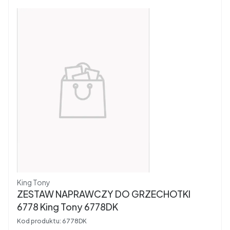
Producent
King Tony
ZESTAW NAPRAWCZY DO GRZECHOTKI
6778 King Tony 6778DK
Kod produktu:
6778DK