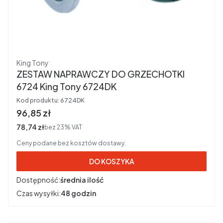
Producent
King Tony
ZESTAW NAPRAWCZY DO GRZECHOTKI
6724 King Tony 6724DK
Kod produktu:
6724DK
Cena brutto
96,85 zł
Cena netto
78,74 zł
bez 23% VAT
Ceny podane bez kosztów dostawy.
DO KOSZYKA
Dostępność:
średnia ilość
Czas wysyłki:
48 godzin