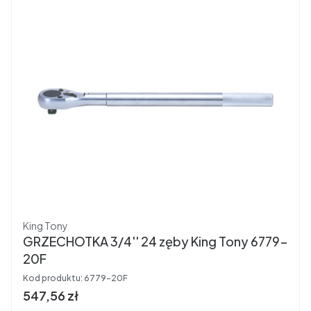
Producent
King Tony
GRZECHOTKA 3/4'' 24 zęby King Tony 6779-
20F
Kod produktu:
6779-20F
Cena brutto
547,56 zł