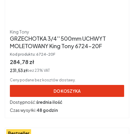
Producent
King Tony
GRZECHOTKA 3/4'' 500mm UCHWYT
MOLETOWANY King Tony 6724-20F
Kod produktu:
6724-20F
Cena brutto
284,78 zł
Cena netto
231,53 zł
bez 23% VAT
Ceny podane bez kosztów dostawy.
DO KOSZYKA
Dostępność:
średnia ilość
Czas wysyłki:
48 godzin
Bestseller