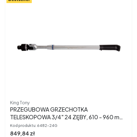
Producent
King Tony
PRZEGUBOWA GRZECHOTKA
TELESKOPOWA 3/4" 24 ZĘBY, 610 - 960 mm
King Tony 6482-24G
Kod produktu:
6482-24G
Cena brutto
849,84 zł