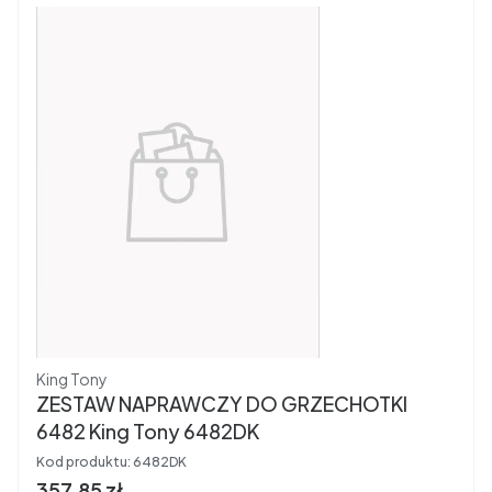
Producent
King Tony
ZESTAW NAPRAWCZY DO GRZECHOTKI
6482 King Tony 6482DK
Kod produktu:
6482DK
Cena brutto
357,85 zł