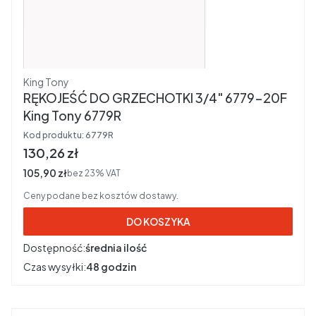
Producent
King Tony
RĘKOJEŚĆ DO GRZECHOTKI 3/4" 6779-20F
King Tony 6779R
Kod produktu:
6779R
Cena brutto
130,26 zł
Cena netto
105,90 zł
bez 23% VAT
Ceny podane bez kosztów dostawy.
DO KOSZYKA
Dostępność:
średnia ilość
Czas wysyłki:
48 godzin