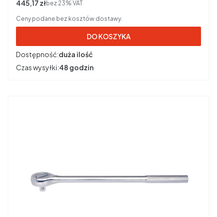
Cena netto
445,17 zł
bez 23% VAT
Ceny podane bez kosztów dostawy.
DO KOSZYKA
Dostępność:
duża ilość
Czas wysyłki:
48 godzin