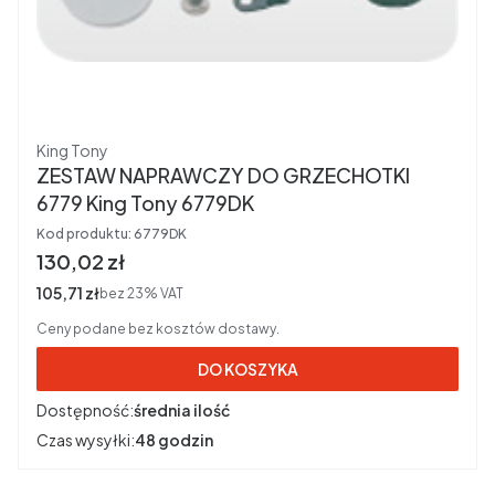
Producent
King Tony
ZESTAW NAPRAWCZY DO GRZECHOTKI
6779 King Tony 6779DK
Kod produktu:
6779DK
Cena brutto
130,02 zł
Cena netto
105,71 zł
bez 23% VAT
Ceny podane bez kosztów dostawy.
DO KOSZYKA
Dostępność:
średnia ilość
Czas wysyłki:
48 godzin