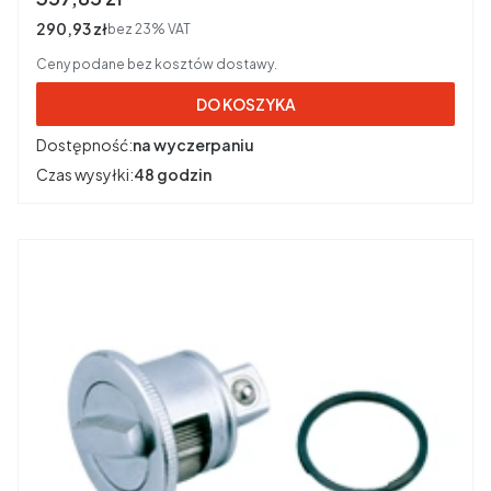
Cena netto
290,93 zł
bez 23% VAT
Ceny podane bez kosztów dostawy.
DO KOSZYKA
Dostępność:
na wyczerpaniu
Czas wysyłki:
48 godzin