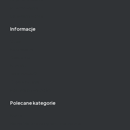
Przechowalnia
Ustawienia konta
Informacje
O nas
Baza wiedzy
Gwarancja
Kontakt
Jak kupować?
Częste pytania
Polityka prywatności
Polecane kategorie
Klucze
Narzędzia i klucze dynamometryczne