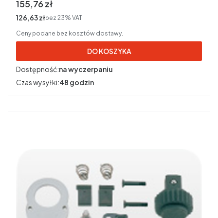
Cena brutto
155,76 zł
Cena netto
126,63 zł
bez 23% VAT
Ceny podane bez kosztów dostawy.
DO KOSZYKA
Dostępność:
na wyczerpaniu
Czas wysyłki:
48 godzin