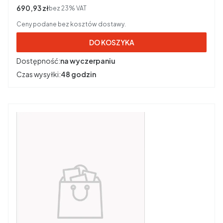
Cena netto
690,93 zł
bez 23% VAT
Ceny podane bez kosztów dostawy.
DO KOSZYKA
Dostępność:
na wyczerpaniu
Czas wysyłki:
48 godzin