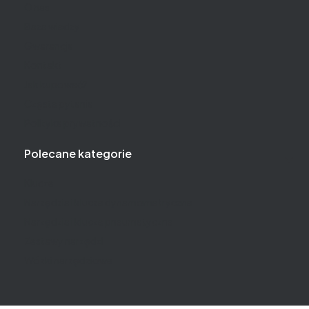
O nas
Baza wiedzy
Gwarancja
Kontakt
Jak kupować?
Częste pytania
Polityka prywatności
Polecane kategorie
Klucze
Narzędzia i klucze dynamometryczne
Narzędzia i klucze pneumatyczne
Zestawy narzędzi
Wózki narzędziowe