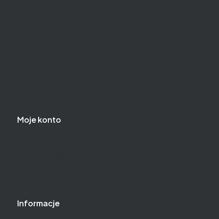
Czas realizacji zamówienia
Zakupy na raty - Comfino
Zakupy na raty - PayU
Formy płatności
Koszt dostawy
Reklamacje i zwroty
Regulamin zakupów
Moje konto
Logowanie
Moje zamówienia
Przechowalnia
Ustawienia konta
Informacje