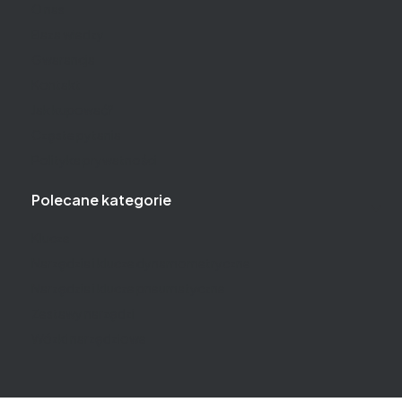
O nas
Baza wiedzy
Gwarancja
Kontakt
Jak kupować?
Częste pytania
Polityka prywatności
Polecane kategorie
Klucze
Narzędzia i klucze dynamometryczne
Narzędzia i klucze pneumatyczne
Zestawy narzędzi
Wózki narzędziowe