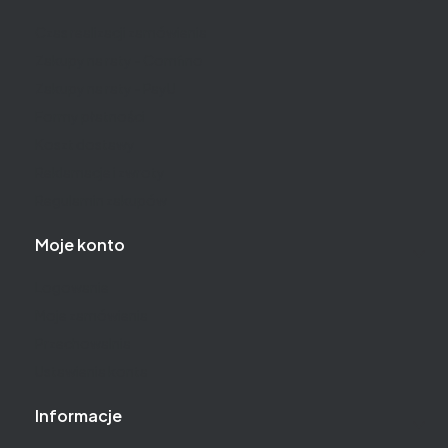
Czas realizacji zamówienia
Zakupy na raty - Comfino
Zakupy na raty - PayU
Formy płatności
Koszt dostawy
Reklamacje i zwroty
Regulamin zakupów
Moje konto
Logowanie
Moje zamówienia
Przechowalnia
Ustawienia konta
Informacje