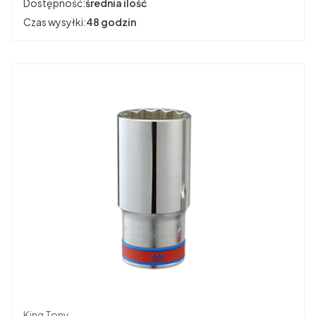
Dostępność:
średnia ilość
Czas wysyłki:
48 godzin
Producent
King Tony