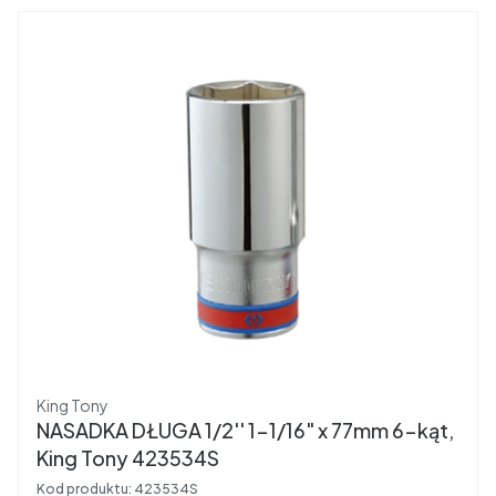
Producent
King Tony
NASADKA DŁUGA 1/2'' 1-1/16" x 77mm 6-kąt,
King Tony 423534S
Kod produktu:
423534S