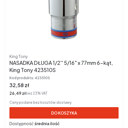
Producent
King Tony
NASADKA DŁUGA 1/2'' 5/16" x 77mm 6-kąt,
King Tony 423510S
Kod produktu:
423510S
Cena brutto
32,58 zł
Cena netto
26,49 zł
bez 23% VAT
Ceny podane bez kosztów dostawy.
DO KOSZYKA
Dostępność:
średnia ilość