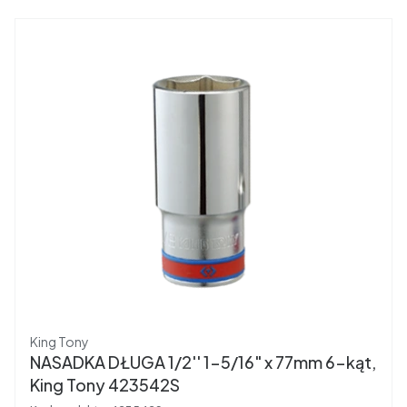
Producent
King Tony
NASADKA DŁUGA 1/2'' 1-5/16" x 77mm 6-kąt,
King Tony 423542S