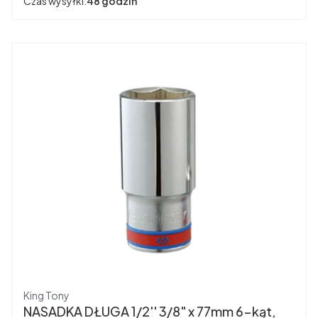
Czas wysyłki:
48 godzin
Producent
King Tony
NASADKA DŁUGA 1/2'' 3/8" x 77mm 6-kąt,