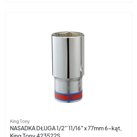
Producent
King Tony
NASADKA DŁUGA 1/2'' 11/16" x 77mm 6-kąt,
King Tony 423522S