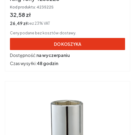
Kod produktu:
423522S
Cena brutto
32,58 zł
Cena netto
26,49 zł
bez 23% VAT
Ceny podane bez kosztów dostawy.
DO KOSZYKA
Dostępność:
na wyczerpaniu
Czas wysyłki:
48 godzin