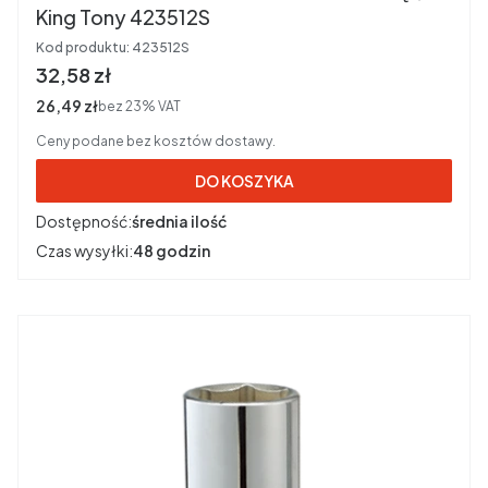
King Tony 423512S
Kod produktu:
423512S
Cena brutto
32,58 zł
Cena netto
26,49 zł
bez 23% VAT
Ceny podane bez kosztów dostawy.
DO KOSZYKA
Dostępność:
średnia ilość
Czas wysyłki:
48 godzin