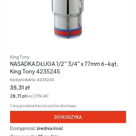
Producent
King Tony
NASADKA DŁUGA 1/2'' 3/4" x 77mm 6-kąt,
King Tony 423524S
Kod produktu:
423524S
Cena brutto
35,31 zł
Cena netto
28,71 zł
bez 23% VAT
Ceny podane bez kosztów dostawy.
DO KOSZYKA
Dostępność:
średnia ilość