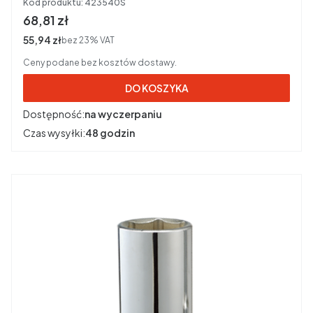
Kod produktu:
423540S
Cena brutto
68,81 zł
Cena netto
55,94 zł
bez 23% VAT
Ceny podane bez kosztów dostawy.
DO KOSZYKA
Dostępność:
na wyczerpaniu
Czas wysyłki:
48 godzin