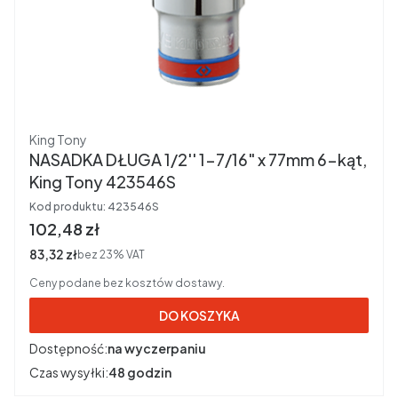
Producent
King Tony
NASADKA DŁUGA 1/2'' 1-7/16" x 77mm 6-kąt,
King Tony 423546S
Kod produktu:
423546S
Cena brutto
102,48 zł
Cena netto
83,32 zł
bez 23% VAT
Ceny podane bez kosztów dostawy.
DO KOSZYKA
Dostępność:
na wyczerpaniu
Czas wysyłki:
48 godzin