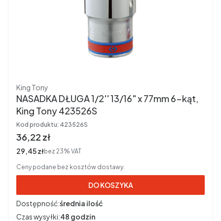
Producent
King Tony
NASADKA DŁUGA 1/2'' 13/16" x 77mm 6-kąt,
King Tony 423526S
Kod produktu:
423526S
Cena brutto
36,22 zł
Cena netto
29,45 zł
bez 23% VAT
Ceny podane bez kosztów dostawy.
DO KOSZYKA
Dostępność:
średnia ilość
Czas wysyłki:
48 godzin