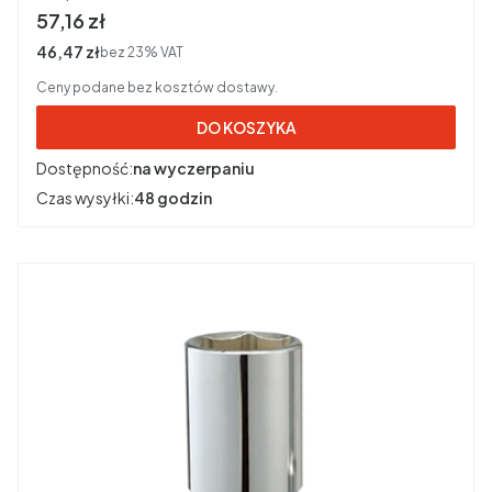
Cena brutto
57,16 zł
Cena netto
46,47 zł
bez 23% VAT
Ceny podane bez kosztów dostawy.
DO KOSZYKA
Dostępność:
na wyczerpaniu
Czas wysyłki:
48 godzin