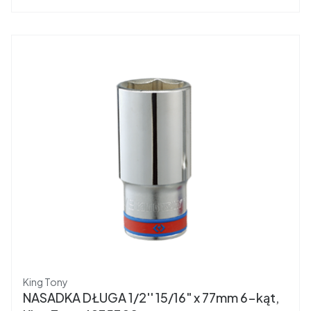
Producent
King Tony
NASADKA DŁUGA 1/2'' 15/16" x 77mm 6-kąt,