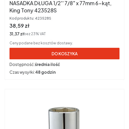
NASADKA DŁUGA 1/2'' 7/8" x 77mm 6-kąt,
King Tony 423528S
Kod produktu:
423528S
Cena brutto
38,59 zł
Cena netto
31,37 zł
bez 23% VAT
Ceny podane bez kosztów dostawy.
DO KOSZYKA
Dostępność:
średnia ilość
Czas wysyłki:
48 godzin