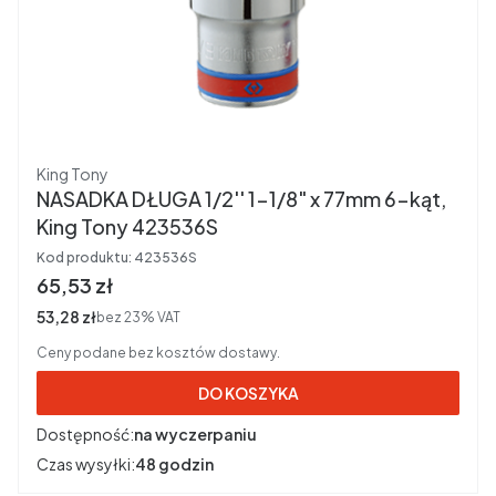
Producent
King Tony
NASADKA DŁUGA 1/2'' 1-1/8" x 77mm 6-kąt,
King Tony 423536S
Kod produktu:
423536S
Cena brutto
65,53 zł
Cena netto
53,28 zł
bez 23% VAT
Ceny podane bez kosztów dostawy.
DO KOSZYKA
Dostępność:
na wyczerpaniu
Czas wysyłki:
48 godzin