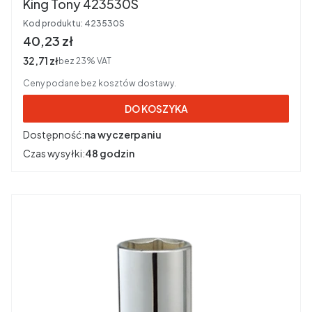
King Tony 423530S
Kod produktu:
423530S
Cena brutto
40,23 zł
Cena netto
32,71 zł
bez 23% VAT
Ceny podane bez kosztów dostawy.
DO KOSZYKA
Dostępność:
na wyczerpaniu
Czas wysyłki:
48 godzin