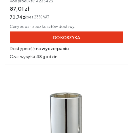
Kod produktu:
423542S
Cena brutto
87,01 zł
Cena netto
70,74 zł
bez 23% VAT
Ceny podane bez kosztów dostawy.
DO KOSZYKA
Dostępność:
na wyczerpaniu
Czas wysyłki:
48 godzin