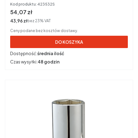
Kod produktu:
423532S
Cena brutto
54,07 zł
Cena netto
43,96 zł
bez 23% VAT
Ceny podane bez kosztów dostawy.
DO KOSZYKA
Dostępność:
średnia ilość
Czas wysyłki:
48 godzin