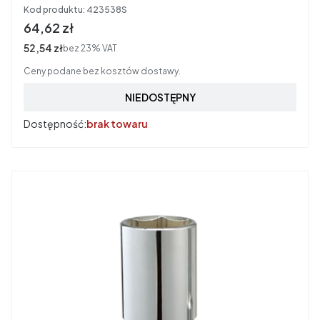
Kod produktu:
423538S
Cena brutto
64,62 zł
Cena netto
52,54 zł
bez 23% VAT
Ceny podane bez kosztów dostawy.
NIEDOSTĘPNY
Dostępność:
brak towaru