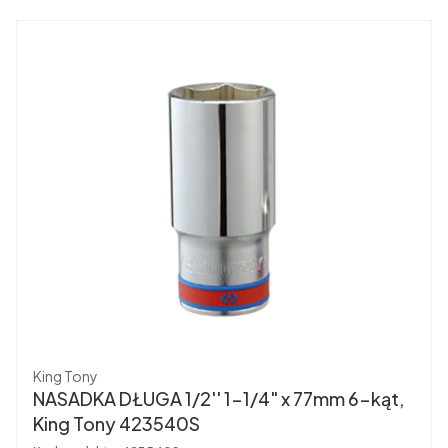
Producent
King Tony
NASADKA DŁUGA 1/2'' 1-1/4" x 77mm 6-kąt,
King Tony 423540S