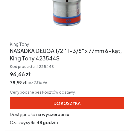
Producent
King Tony
NASADKA DŁUGA 1/2'' 1-3/8" x 77mm 6-kąt,
King Tony 423544S
Kod produktu:
423544S
Cena brutto
96,66 zł
Cena netto
78,59 zł
bez 23% VAT
Ceny podane bez kosztów dostawy.
DO KOSZYKA
Dostępność:
na wyczerpaniu
Czas wysyłki:
48 godzin