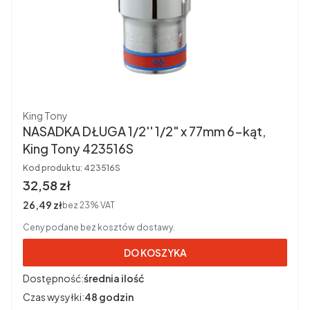
Producent
King Tony
NASADKA DŁUGA 1/2'' 1/2" x 77mm 6-kąt,
King Tony 423516S
Kod produktu:
423516S
Cena brutto
32,58 zł
Cena netto
26,49 zł
bez 23% VAT
Ceny podane bez kosztów dostawy.
DO KOSZYKA
Dostępność:
średnia ilość
Czas wysyłki:
48 godzin