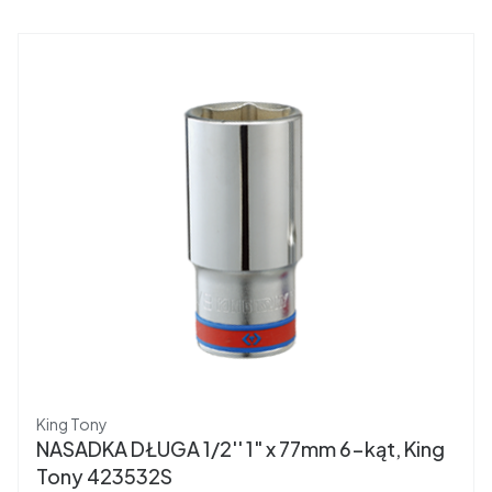
Producent
King Tony
NASADKA DŁUGA 1/2'' 1" x 77mm 6-kąt, King
Tony 423532S