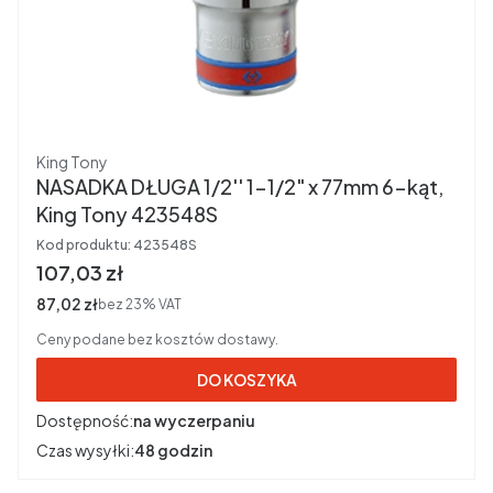
Producent
King Tony
NASADKA DŁUGA 1/2'' 1-1/2" x 77mm 6-kąt,
King Tony 423548S
Kod produktu:
423548S
Cena brutto
107,03 zł
Cena netto
87,02 zł
bez 23% VAT
Ceny podane bez kosztów dostawy.
DO KOSZYKA
Dostępność:
na wyczerpaniu
Czas wysyłki:
48 godzin