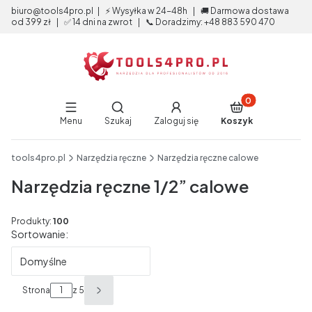
biuro@tools4pro.pl | ⚡ Wysyłka w 24-48h | 🚚 Darmowa dostawa
od 399 zł | ✅ 14 dni na zwrot | 📞 Doradzimy: +48 883 590 470
Produkty w koszy
Otwórz wyszukiwarkę
Menu
Szukaj
Zaloguj się
Koszyk
End of main navigation
tools4pro.pl
Narzędzia ręczne
Narzędzia ręczne calowe
Narzędzia ręczne 1/2” calowe
Produkty:
100
Lista produktów
Sortowanie:
Domyślne
Strona
z 5
Następne produkty