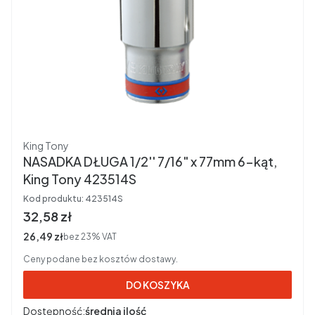
Producent
King Tony
NASADKA DŁUGA 1/2'' 7/16" x 77mm 6-kąt,
King Tony 423514S
Kod produktu:
423514S
Cena brutto
32,58 zł
Cena netto
26,49 zł
bez 23% VAT
Ceny podane bez kosztów dostawy.
DO KOSZYKA
Dostępność:
średnia ilość