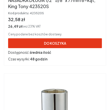
NASADKA DŁUGA 1/2'' 5/8" x 77mm 6-kąt,
King Tony 423520S
Kod produktu:
423520S
Cena brutto
32,58 zł
Cena netto
26,49 zł
bez 23% VAT
Ceny podane bez kosztów dostawy.
DO KOSZYKA
Dostępność:
średnia ilość
Czas wysyłki:
48 godzin