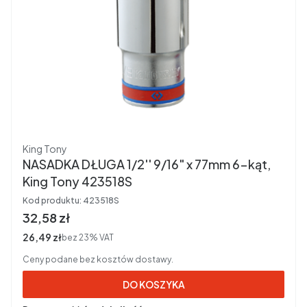
Producent
King Tony
NASADKA DŁUGA 1/2'' 9/16" x 77mm 6-kąt,
King Tony 423518S
Kod produktu:
423518S
Cena brutto
32,58 zł
Cena netto
26,49 zł
bez 23% VAT
Ceny podane bez kosztów dostawy.
DO KOSZYKA