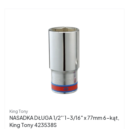
Producent
King Tony
NASADKA DŁUGA 1/2'' 1-3/16" x 77mm 6-kąt,
King Tony 423538S