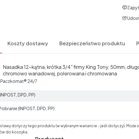
Zapyt
Udost
Koszty dostawy
Bezpieczeństwo produktu
Nasadka 12-kątna, krótka 3/4" firmy King Tony, 50mm, dłu
chromowo wanadowej, polerowana i chromowana
t Paczkomat® 24/7
 (INPOST, DPD, PP)
 Pobranie (INPOST, DPD, PP)
tawy dotyczy tego produktu (w wybranym wariancie - jeśli dotyczy). Może s
ów do koszyka.
Producent