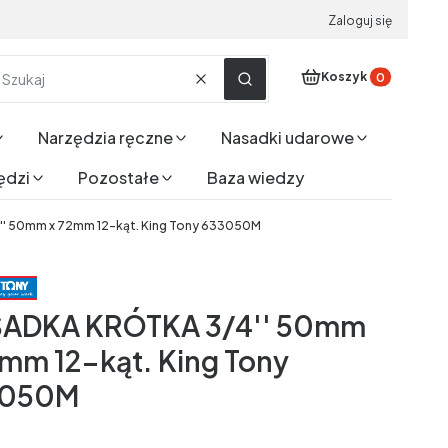
Zaloguj się
Produkty w koszyku
Koszyk
Wyczyść
Szukaj
Narzędzia ręczne
Nasadki udarowe
ędzi
Pozostałe
Baza wiedzy
' 50mm x 72mm 12-kąt. King Tony 633050M
ADKA KRÓTKA 3/4'' 50mm
2mm 12-kąt. King Tony
3050M