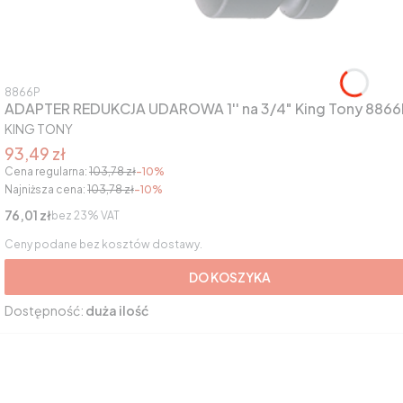
Kod produktu
8866P
ADAPTER REDUKCJA UDAROWA 1'' na 3/4" King Tony 8866
PRODUCENT
KING TONY
Cena promocyjna brutto
93,49 zł
Cena regularna:
103,78 zł
-10%
Najniższa cena:
103,78 zł
-10%
Cena netto
76,01 zł
bez 23% VAT
Ceny podane bez kosztów dostawy.
DO KOSZYKA
Dostępność:
duża ilość