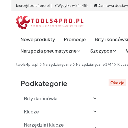
biuro@tools4pro.pl | ⚡ Wysyłka w 24-48h | 🚚 Darmowa dostawa 
Nowe produkty
Promocje
Bity i końcówk
Narzędzia pneumatyczne
Szczypce
End of main navigation
tools4pro.pl
Narzędzia ręczne
Narzędzia ręczne 3/4”
Klucz
Etykiety
Podkategorie
Okazja
Bity i końcówki
Klucze
Narzędzia i klucze