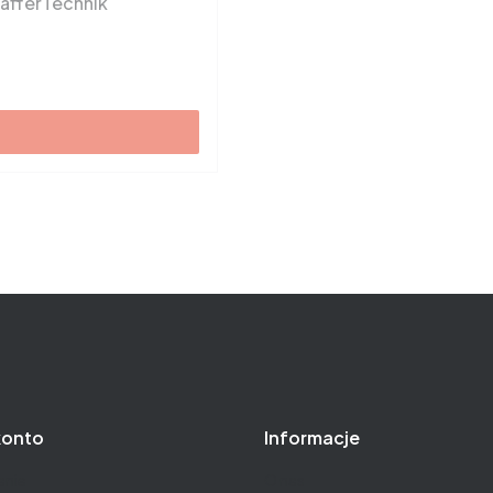
hafferTechnik
konto
Informacje
nie
O nas