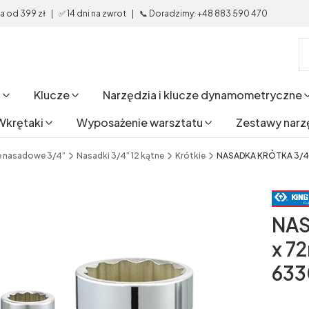
od 399 zł | ✅ 14 dni na zwrot | 📞 Doradzimy: +48 883 590 470
i
Klucze
Narzędzia i klucze dynamometryczne
Wkrętaki
Wyposażenie warsztatu
Zestawy narz
e nasadowe 3/4”
Nasadki 3/4” 12 kątne
Krótkie
NASADKA KRÓTKA 3/4'
NAS
x 7
63