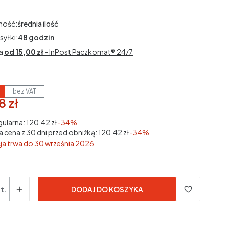
ność:
średnia ilość
syłki:
48 godzin
a
od 15,00 zł
- InPost Paczkomat® 24/7
bez VAT
8 zł
3% VAT
3%
VAT
gularna:
120,42 zł
-34%
a cena z 30 dni przed obniżką:
120,42 zł
-34%
a trwa do 30 września 2026
dane bez kosztów dostawy.
t.
DODAJ DO KOSZYKA