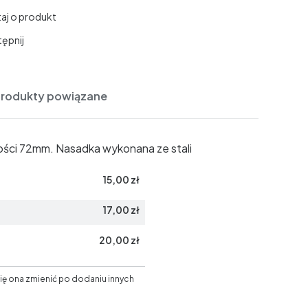
aj o produkt
ępnij
Produkty powiązane
gości 72mm. Nasadka wykonana ze stali
15,00 zł
17,00 zł
20,00 zł
ię ona zmienić po dodaniu innych