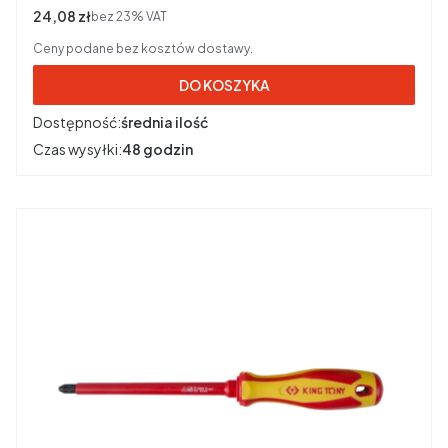
Cena netto
24,08 zł
bez 23% VAT
Ceny podane bez kosztów dostawy.
DO KOSZYKA
Dostępność:
średnia ilość
Czas wysyłki:
48 godzin