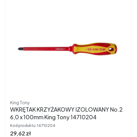
Producent
King Tony
WKRĘTAK KRZYŻAKOWY IZOLOWANY No.2
6,0 x 100mm King Tony 14710204
Kod produktu:
14710204
Cena brutto
29,62 zł