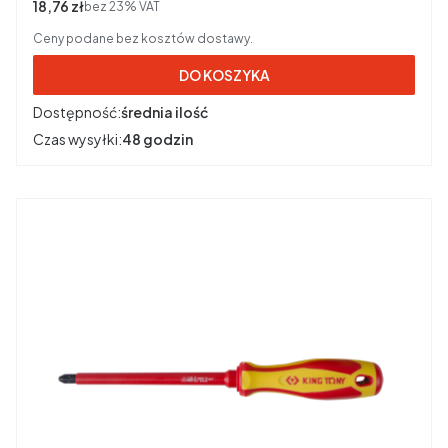
Cena netto
18,76 zł
bez 23% VAT
Ceny podane bez kosztów dostawy.
DO KOSZYKA
Dostępność:
średnia ilość
Czas wysyłki:
48 godzin