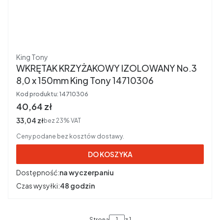
Producent
King Tony
WKRĘTAK KRZYŻAKOWY IZOLOWANY No.3
8,0 x 150mm King Tony 14710306
Kod produktu:
14710306
Cena brutto
40,64 zł
Cena netto
33,04 zł
bez 23% VAT
Ceny podane bez kosztów dostawy.
DO KOSZYKA
Dostępność:
na wyczerpaniu
Czas wysyłki:
48 godzin
Strona
z 1