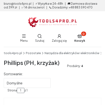
biuro@tools4pro.pl | ⚡ Wysyłka w 24-48h | 🚚 Darmowa dostawa
od 399 zł | ✅ 14 dni na zwrot | 📞 Doradzimy: +48 883 590 470
Produkty w koszy
Otwórz wyszukiwarkę
Menu
Szukaj
Zaloguj się
Koszyk
End of main navigation
tools4pro.pl
Pozostałe
Narzędzia dla elektryków i elektroników
N
Phillips (PH, krzyżak)
Produkty:
4
Lista produktów
Sortowanie:
Domyślne
Strona
z 1