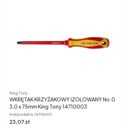
Producent
King Tony
WKRĘTAK KRZYŻAKOWY IZOLOWANY No.0
3,0 x 75mm King Tony 14710003
Kod produktu:
14710003
Cena brutto
23,07 zł