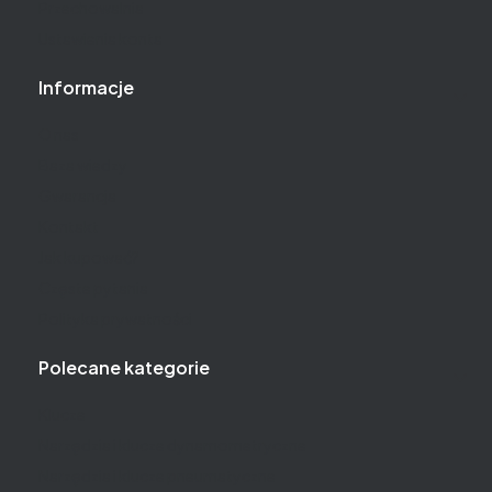
Przechowalnia
Ustawienia konta
Informacje
O nas
Baza wiedzy
Gwarancja
Kontakt
Jak kupować?
Częste pytania
Polityka prywatności
Polecane kategorie
Klucze
Narzędzia i klucze dynamometryczne
Narzędzia i klucze pneumatyczne