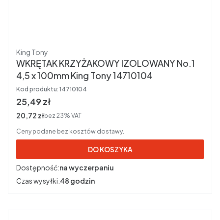
Producent
King Tony
WKRĘTAK KRZYŻAKOWY IZOLOWANY No.1
4,5 x 100mm King Tony 14710104
Kod produktu:
14710104
Cena brutto
25,49 zł
Cena netto
20,72 zł
bez 23% VAT
Ceny podane bez kosztów dostawy.
DO KOSZYKA
Dostępność:
na wyczerpaniu
Czas wysyłki:
48 godzin