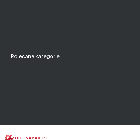
Gwarancja
Kontakt
Jak kupować?
Częste pytania
Polityka prywatności
Polecane kategorie
Klucze
Narzędzia i klucze dynamometryczne
Narzędzia i klucze pneumatyczne
Zestawy narzędzi
Wózki narzędziowe