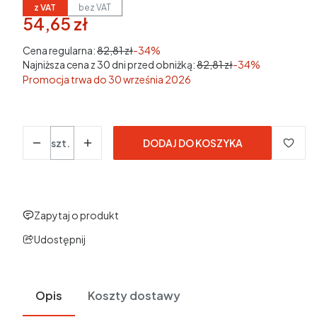
z VAT
bez VAT
54,65 zł
w tym 23% VAT
w tym
23%
VAT
Cena regularna:
82,81 zł
-34%
Najniższa cena z 30 dni przed obniżką:
82,81 zł
-34%
Promocja trwa do 30 września 2026
Ceny podane bez kosztów dostawy.
Ilość
szt.
DODAJ DO KOSZYKA
Zapytaj o produkt
Udostępnij
Opis
Koszty dostawy