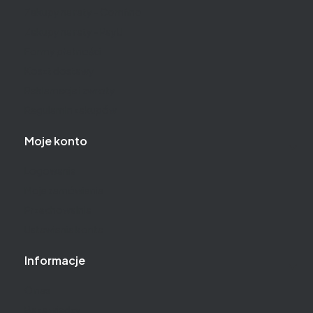
Zakupy na raty - Comfino
Zakupy na raty - PayU
Formy płatności
Koszt dostawy
Reklamacje i zwroty
Regulamin zakupów
Moje konto
Logowanie
Moje zamówienia
Przechowalnia
Ustawienia konta
Informacje
O nas
Baza wiedzy