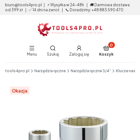
biuro@tools4pro.pl | ⚡ Wysyłka w 24-48h | 🚚 Darmowa dostawa
od 399 zł | ✅ 14 dni na zwrot | 📞 Doradzimy: +48 883 590 470
Produkty w koszy
Otwórz wyszukiwarkę
Menu
Szukaj
Zaloguj się
Koszyk
End of main navigation
tools4pro.pl
Narzędzia ręczne
Narzędzia ręczne 3/4”
Klucze nasa
Etykiety
Okazja