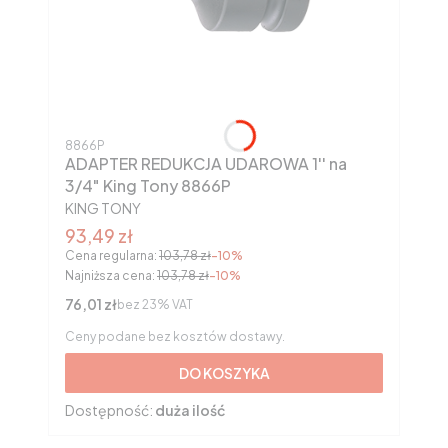
Kod produktu
8866P
ADAPTER REDUKCJA UDAROWA 1'' na
3/4" King Tony 8866P
PRODUCENT
KING TONY
Cena promocyjna brutto
93,49 zł
Cena regularna:
103,78 zł
-10%
Najniższa cena:
103,78 zł
-10%
Cena netto
76,01 zł
bez 23% VAT
Ceny podane bez kosztów dostawy.
DO KOSZYKA
Dostępność:
duża ilość