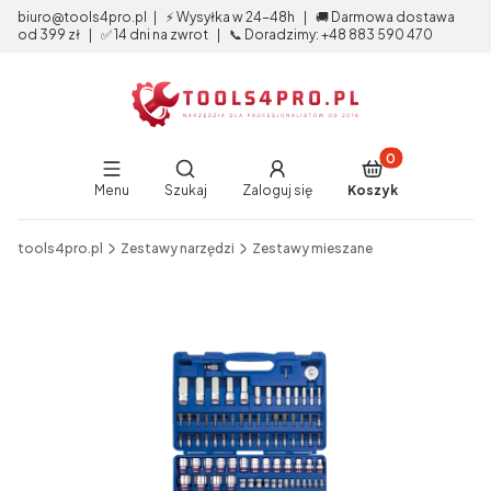
biuro@tools4pro.pl | ⚡ Wysyłka w 24-48h | 🚚 Darmowa dostawa
od 399 zł | ✅ 14 dni na zwrot | 📞 Doradzimy: +48 883 590 470
Produkty w koszy
Otwórz wyszukiwarkę
Menu
Szukaj
Zaloguj się
Koszyk
End of main navigation
tools4pro.pl
Zestawy narzędzi
Zestawy mieszane
Etykiety