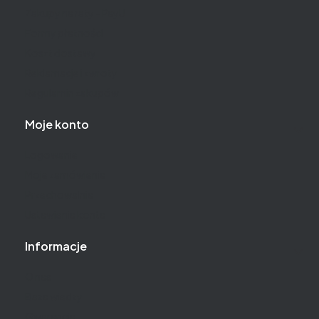
Zakupy na raty - PayU
Formy płatności
Koszt dostawy
Reklamacje i zwroty
Regulamin zakupów
Moje konto
Logowanie
Moje zamówienia
Przechowalnia
Ustawienia konta
Informacje
O nas
Baza wiedzy
Gwarancja