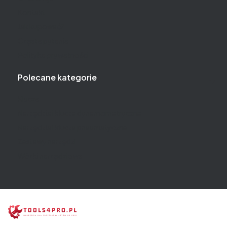
Kontakt
Jak kupować?
Częste pytania
Polityka prywatności
Polecane kategorie
Klucze
Narzędzia i klucze dynamometryczne
Narzędzia i klucze pneumatyczne
Zestawy narzędzi
Wózki narzędziowe