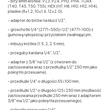
- bity 8mm krótkie: PZ3, PZ4, PH3, PH4, TORX
(T40, T45, T50, T55), HEX (H7, H8, H10, H12, H14),
płaskie (8x1.2, 10x1.6, 12x2.0),
- adapter do bitów na klucz 1/2",
- grzechotki 1/4" (2771-55G) i 1/2" (4771-10G) z
gumową rękojeścią i przyciskiem zwalniającym,
- imbusy krótkie (1.5, 2, 2.5 mm),
- przeguby kardana 1/4", 1/2",
- adapter z 3/8" na 1/2" (z otworem do
zastosowania wraz z przedłużką 1/2" 250 mm jako
pokrętło przesuwne),
- przedłużki 1/4" o długości 55 i 100 mm,
- przedłużki 1/2" o długości 125 i 250 mm (możliwość
zastosowania przedłużki 250 mm wraz z adapterem
3/8" ma 1/2" jako pokrętła przesuwnego),
- pokrętło przesuwne 1/4",