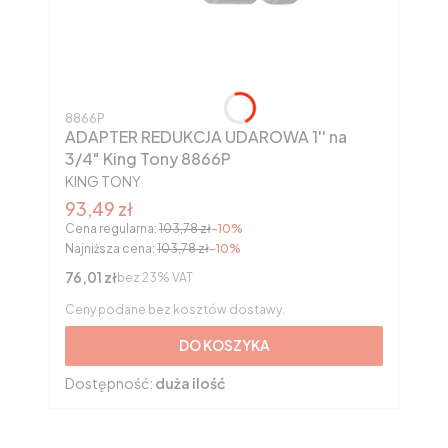
Kod produktu
8866P
ADAPTER REDUKCJA UDAROWA 1'' na
3/4" King Tony 8866P
PRODUCENT
KING TONY
Cena promocyjna brutto
93,49 zł
Cena regularna:
103,78 zł
-10%
Najniższa cena:
103,78 zł
-10%
Cena netto
76,01 zł
bez 23% VAT
Ceny podane bez kosztów dostawy.
DO KOSZYKA
Dostępność:
duża ilość