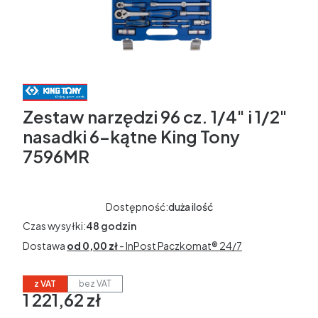
Zestaw narzędzi 96 cz. 1/4" i 1/2"
nasadki 6-kątne King Tony
7596MR
Dostępność:
duża ilość
Czas wysyłki:
48 godzin
Dostawa
od 0,00 zł
- InPost Paczkomat® 24/7
z VAT
bez VAT
1 221,62 zł
Cena
w tym 23% VAT
w tym
23%
VAT