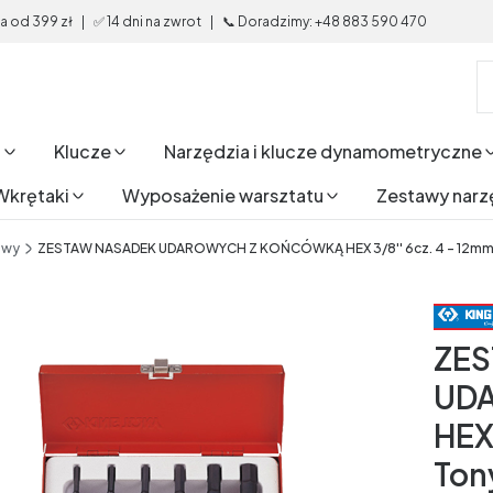
od 399 zł | ✅ 14 dni na zwrot | 📞 Doradzimy: +48 883 590 470
i
Klucze
Narzędzia i klucze dynamometryczne
Wkrętaki
Wyposażenie warsztatu
Zestawy narz
awy
ZESTAW NASADEK UDAROWYCH Z KOŃCÓWKĄ HEX 3/8'' 6cz. 4 - 12mm
ZES
UD
HEX
Ton