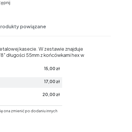
ępnij
Produkty powiązane
talowej kasecie. W zestawie znajduje
/8" długości 55mm z końcówkami hex w
15,00 zł
17,00 zł
20,00 zł
ię ona zmienić po dodaniu innych