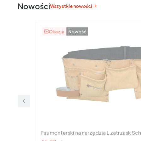
Nowości
Wszystkie nowości
Okazja
Nowość
Pas monterski na narzędzia L zatrzask Sc