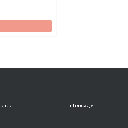
konto
Informacje
nie
O nas
amówienia
Baza wiedzy