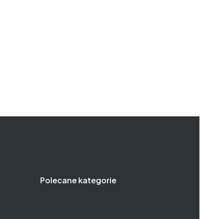
Polecane kategorie
Klucze
Narzędzia i klucze dynamometryczne