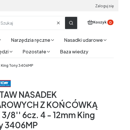
Zaloguj się
Produkty w koszyku
Koszyk
Wyczyść
Szukaj
Narzędzia ręczne
Nasadki udarowe
ędzi
Pozostałe
Baza wiedzy
 King Tony 3406MP
TAW NASADEK
AROWYCH Z KOŃCÓWKĄ
 3/8'' 6cz. 4 - 12mm King
y 3406MP