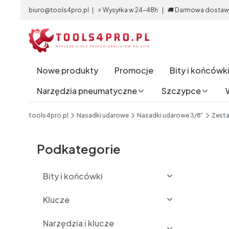
biuro@tools4pro.pl | ⚡ Wysyłka w 24-48h | 🚚 Darmowa dostawa 
Nowe produkty
Promocje
Bity i końcówk
Narzędzia pneumatyczne
Szczypce
End of main navigation
tools4pro.pl
Nasadki udarowe
Nasadki udarowe 3/8”
Zest
Etykiety
Podkategorie
Bity i końcówki
Klucze
Narzędzia i klucze