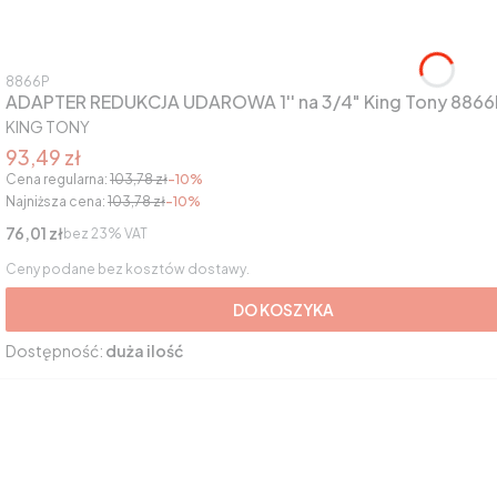
Kod produktu
8866P
ADAPTER REDUKCJA UDAROWA 1'' na 3/4" King Tony 8866
PRODUCENT
KING TONY
Cena promocyjna brutto
93,49 zł
Cena regularna:
103,78 zł
-10%
Najniższa cena:
103,78 zł
-10%
Cena netto
76,01 zł
bez 23% VAT
Ceny podane bez kosztów dostawy.
DO KOSZYKA
Dostępność:
duża ilość