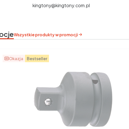
kingtony@kingtony.com.pl
ocje
Wszystkie produkty w promocji
Okazja
Bestseller