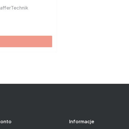
hafferTechnik
konto
Informacje