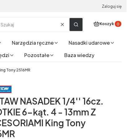
Zaloguj się
Produkty w koszyku
Koszyk
Wyczyść
Szukaj
Narzędzia ręczne
Nasadki udarowe
ędzi
Pozostałe
Baza wiedzy
King Tony 2516MR
TAW NASADEK 1/4'' 16cz.
TKIE 6-kąt. 4 - 13mm Z
ESORIAMI King Tony
6MR