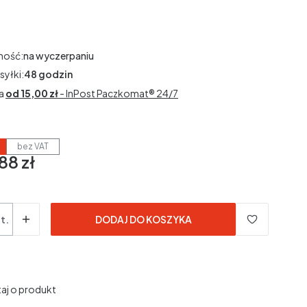
ność:
na wyczerpaniu
syłki:
48 godzin
a
od 15,00 zł
- InPost Paczkomat® 24/7
bez VAT
88 zł
3% VAT
3%
VAT
dane bez kosztów dostawy.
t.
DODAJ DO KOSZYKA
aj o produkt