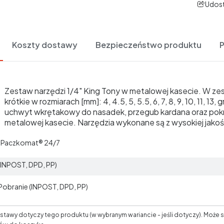
Udost
Koszty dostawy
Bezpieczeństwo produktu
Zestaw narzędzi 1/4" King Tony w metalowej kasecie. W zes
krótkie w rozmiarach [mm]: 4, 4.5, 5, 5.5, 6, 7, 8, 9, 10, 11, 
uchwyt wkrętakowy do nasadek, przegub kardana oraz pok
metalowej kasecie. Narzędzia wykonane są z wysokiej jako
t Paczkomat® 24/7
 (INPOST, DPD, PP)
 Pobranie (INPOST, DPD, PP)
tawy dotyczy tego produktu (w wybranym wariancie - jeśli dotyczy). Może s