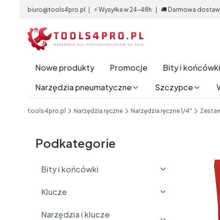
biuro@tools4pro.pl | ⚡ Wysyłka w 24-48h | 🚚 Darmowa dostawa 
Nowe produkty
Promocje
Bity i końcówk
Narzędzia pneumatyczne
Szczypce
End of main navigation
tools4pro.pl
Narzędzia ręczne
Narzędzia ręczne 1/4"
Zesta
Etykiety
Podkategorie
Bity i końcówki
Klucze
Narzędzia i klucze