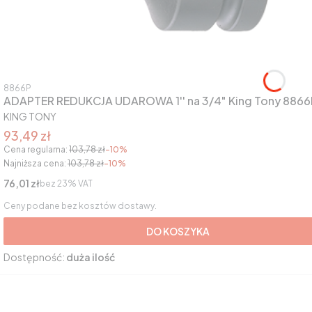
Kod produktu
8866P
ADAPTER REDUKCJA UDAROWA 1'' na 3/4" King Tony 8866
PRODUCENT
KING TONY
Cena promocyjna brutto
93,49 zł
Cena regularna:
103,78 zł
-10%
Najniższa cena:
103,78 zł
-10%
Cena netto
76,01 zł
bez 23% VAT
Ceny podane bez kosztów dostawy.
DO KOSZYKA
Dostępność:
duża ilość