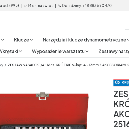
od 399 zł | ✅ 14 dni na zwrot | 📞 Doradzimy: +48 883 590 470
i
Klucze
Narzędzia i klucze dynamometryczne
Wkrętaki
Wyposażenie warsztatu
Zestawy narz
wy
ZESTAW NASADEK 1/4'' 16cz. KRÓTKIE 6-kąt. 4 - 13mm Z AKCESORIAMI 
ZES
KRÓ
AKC
251