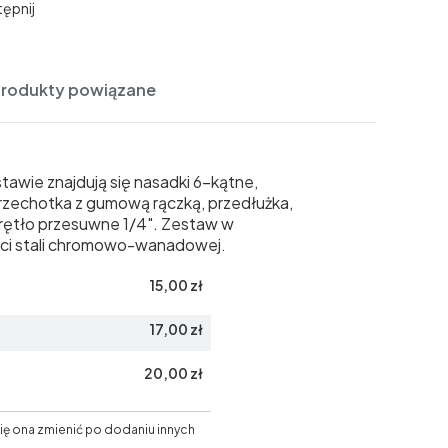
ępnij
Produkty powiązane
tawie znajdują się nasadki 6-kątne,
13, grzechotka z gumową rączką, przedłużka,
rętło przesuwne 1/4". Zestaw w
ści stali chromowo-wanadowej.
15,00 zł
17,00 zł
20,00 zł
ię ona zmienić po dodaniu innych