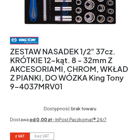
ZESTAW NASADEK 1/2" 37cz.
KRÓTKIE 12-kąt. 8 - 32mm Z
AKCESORIAMI, CHROM, WKŁAD
Z PIANKI, DO WÓZKA King Tony
9-4037MRV01
Dostępność:
brak towaru
Dostawa
od 0,00 zł
- InPost Paczkomat® 24/7
z VAT
bez VAT