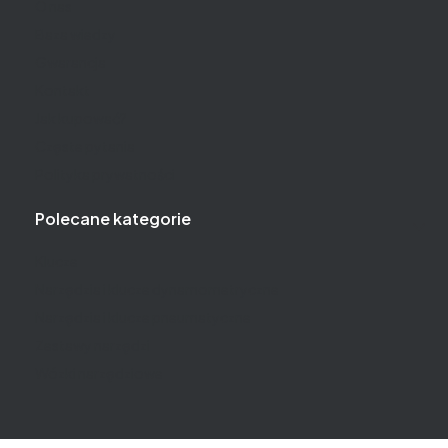
O nas
Baza wiedzy
Gwarancja
Kontakt
Jak kupować?
Częste pytania
Polityka prywatności
Polecane kategorie
Klucze
Narzędzia i klucze dynamometryczne
Narzędzia i klucze pneumatyczne
Zestawy narzędzi
Wózki narzędziowe