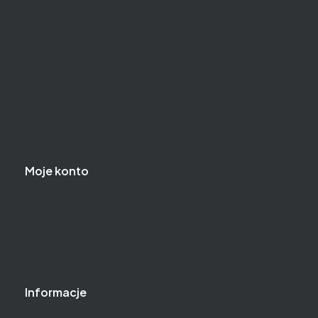
Czas realizacji zamówienia
Zakupy na raty - Comfino
Zakupy na raty - PayU
Formy płatności
Koszt dostawy
Reklamacje i zwroty
Regulamin zakupów
Moje konto
Logowanie
Moje zamówienia
Przechowalnia
Ustawienia konta
Informacje