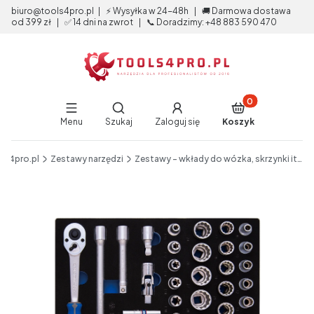
biuro@tools4pro.pl | ⚡ Wysyłka w 24-48h | 🚚 Darmowa dostawa
od 399 zł | ✅ 14 dni na zwrot | 📞 Doradzimy: +48 883 590 470
Produkty w koszy
Otwórz wyszukiwarkę
Menu
Szukaj
Zaloguj się
Koszyk
End of main navigation
ls4pro.pl
Zestawy narzędzi
Zestawy - wkłady do wózka, skrzynki itp.
Etykiety