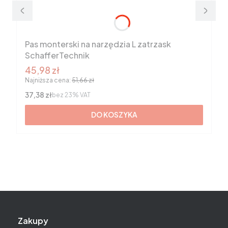
Pas monterski na narzędzia L zatrzask
SchafferTechnik
Cena promocyjna brutto
45,98 zł
Najniższa cena:
51,66 zł
Cena netto
37,38 zł
bez 23% VAT
DO KOSZYKA
Linki w stopce
Zakupy