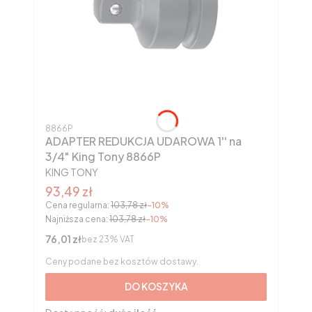
Kod produktu
8866P
ADAPTER REDUKCJA UDAROWA 1'' na
3/4" King Tony 8866P
PRODUCENT
KING TONY
Cena promocyjna brutto
93,49 zł
Cena regularna:
103,78 zł
-10%
Najniższa cena:
103,78 zł
-10%
Cena netto
76,01 zł
bez 23% VAT
Ceny podane bez kosztów dostawy.
DO KOSZYKA