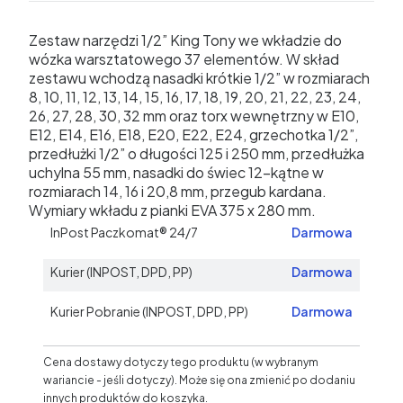
Zestaw narzędzi 1/2” King Tony we wkładzie do
wózka warsztatowego 37 elementów. W skład
zestawu wchodzą nasadki krótkie 1/2” w rozmiarach
8, 10, 11, 12, 13, 14, 15, 16, 17, 18, 19, 20, 21, 22, 23, 24,
26, 27, 28, 30, 32 mm oraz torx wewnętrzny w E10,
E12, E14, E16, E18, E20, E22, E24, grzechotka 1/2”,
przedłużki 1/2” o długości 125 i 250 mm, przedłużka
uchylna 55 mm, nasadki do świec 12-kątne w
rozmiarach 14, 16 i 20,8 mm, przegub kardana.
Wymiary wkładu z pianki EVA 375 x 280 mm.
InPost Paczkomat® 24/7
Darmowa
Kurier (INPOST, DPD, PP)
Darmowa
Kurier Pobranie (INPOST, DPD, PP)
Darmowa
Cena dostawy dotyczy tego produktu (w wybranym
wariancie - jeśli dotyczy). Może się ona zmienić po dodaniu
innych produktów do koszyka.