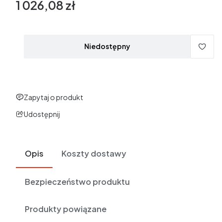
1 026,08 zł
Cena
w tym 23% VAT
w tym
23%
VAT
Ceny podane bez kosztów dostawy.
Niedostępny
Zapytaj o produkt
Udostępnij
Opis
Koszty dostawy
Bezpieczeństwo produktu
Produkty powiązane