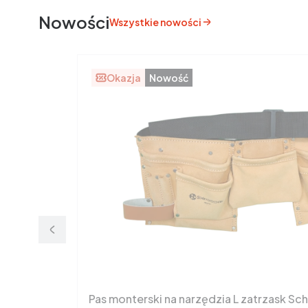
Nowości
Wszystkie nowości
Okazja
Nowość
Pas monterski na narzędzia L zatrzask Sc