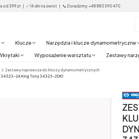
od 399 zł | ✅ 14 dni na zwrot | 📞 Doradzimy: +48 883 590 470
i
Klucze
Narzędzia i klucze dynamometryczne
Wkrętaki
Wyposażenie warsztatu
Zestawy narz
Zestawy naprawcze do kluczy dynamometrycznych
4323-2A King Tony 34323-2DK1
ZE
KL
DY