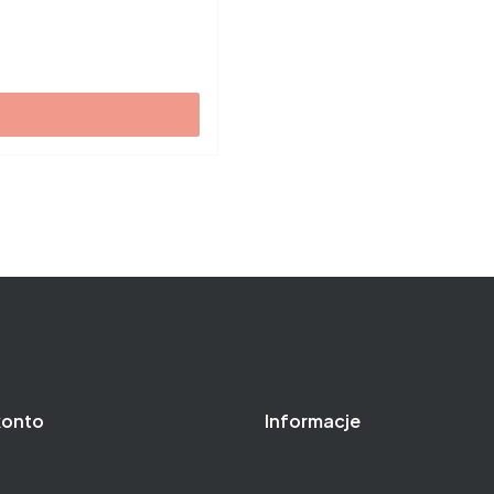
konto
Informacje
nie
O nas