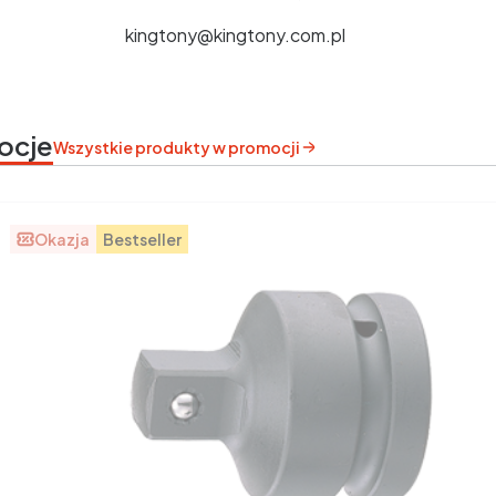
kingtony@kingtony.com.pl
ocje
Wszystkie produkty w promocji
Okazja
Bestseller