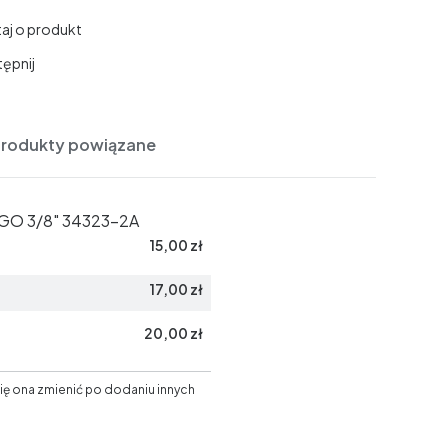
aj o produkt
ępnij
Produkty powiązane
 3/8" 34323-2A
15,00 zł
17,00 zł
20,00 zł
ię ona zmienić po dodaniu innych