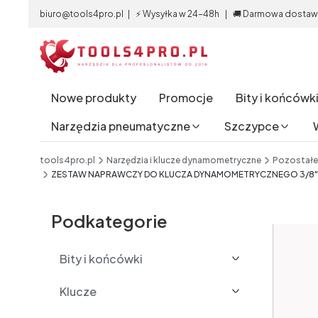
biuro@tools4pro.pl | ⚡ Wysyłka w 24-48h | 🚚 Darmowa dostawa 
Nowe produkty
Promocje
Bity i końcówk
Narzędzia pneumatyczne
Szczypce
End of main navigation
tools4pro.pl
Narzędzia i klucze dynamometryczne
Pozostałe
ZESTAW NAPRAWCZY DO KLUCZA DYNAMOMETRYCZNEGO 3/8" 3
Etykiety
Podkategorie
Bity i końcówki
Klucze