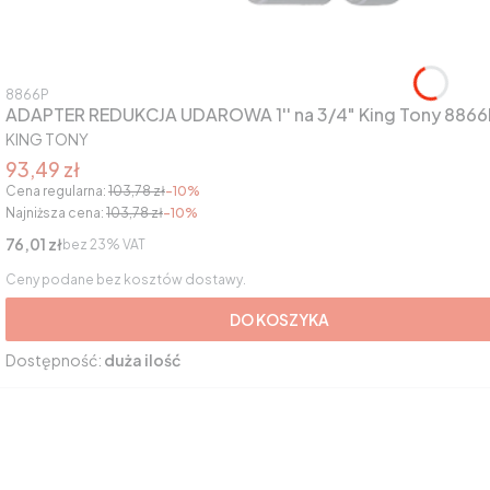
Kod produktu
8866P
ADAPTER REDUKCJA UDAROWA 1'' na 3/4" King Tony 8866
PRODUCENT
KING TONY
Cena promocyjna brutto
93,49 zł
Cena regularna:
103,78 zł
-10%
Najniższa cena:
103,78 zł
-10%
Cena netto
76,01 zł
bez 23% VAT
Ceny podane bez kosztów dostawy.
DO KOSZYKA
Dostępność:
duża ilość