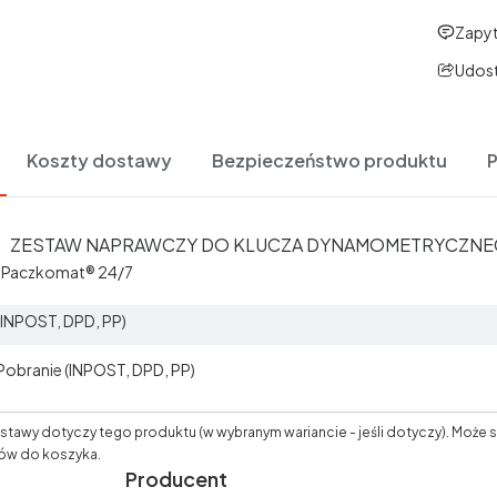
Zapyt
Udost
Koszty dostawy
Bezpieczeństwo produktu
ZESTAW NAPRAWCZY DO KLUCZA DYNAMOMETRYCZNEGO
t Paczkomat® 24/7
 (INPOST, DPD, PP)
 Pobranie (INPOST, DPD, PP)
tawy dotyczy tego produktu (w wybranym wariancie - jeśli dotyczy). Może s
ów do koszyka.
Producent