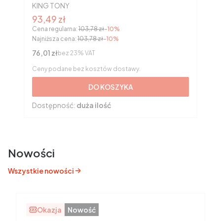
PRODUCENT
KING TONY
Cena promocyjna brutto
93,49 zł
Cena regularna:
103,78 zł
-10%
Najniższa cena:
103,78 zł
-10%
Cena netto
76,01 zł
bez 23% VAT
Ceny podane bez kosztów dostawy.
DO KOSZYKA
Dostępność:
duża ilość
Nowości
Wszystkie nowości
Okazja
Nowość