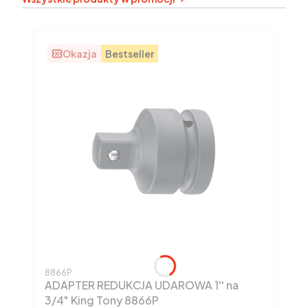
Okazja
Bestseller
Kod produktu
8866P
ADAPTER REDUKCJA UDAROWA 1'' na
3/4" King Tony 8866P