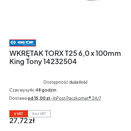
WKRĘTAK TORX T25 6,0 x 100mm
King Tony 14232504
Dostępność:
duża ilość
Czas wysyłki:
48 godzin
Dostawa
od 15,00 zł
- InPost Paczkomat® 24/7
z VAT
bez VAT
27,72 zł
Cena
w tym 23% VAT
w tym
23%
VAT
Ceny podane bez kosztów dostawy.