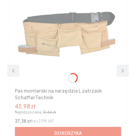
Pas monterski na narzędzia L zatrzask
SchafferTechnik
Cena promocyjna brutto
45,98 zł
Najniższa cena:
51,66 zł
Cena netto
37,38 zł
bez 23% VAT
DO KOSZYKA