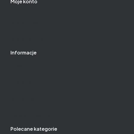
Moje konto
Logowanie
Moje zamówienia
Przechowalnia
Ustawienia konta
Informacje
O nas
Baza wiedzy
Gwarancja
Kontakt
Jak kupować?
Częste pytania
Polityka prywatności
Polecane kategorie