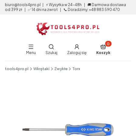
biuro@tools4pro.pl | ⚡ Wysyłka w 24-48h | 🚚 Darmowa dostawa
od 399 zł | ✅ 14 dni na zwrot | 📞 Doradzimy: +48 883 590 470
Produkty w koszy
Otwórz wyszukiwarkę
Menu
Szukaj
Zaloguj się
Koszyk
End of main navigation
tools4pro.pl
Wkrętaki
Zwykłe
Torx
Etykiety