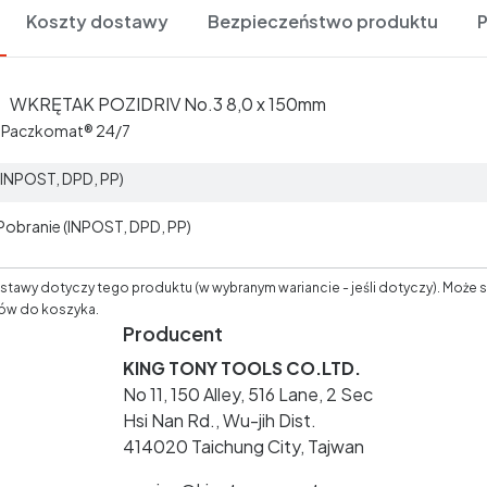
Koszty dostawy
Bezpieczeństwo produktu
WKRĘTAK POZIDRIV No.3 8,0 x 150mm
t Paczkomat® 24/7
 (INPOST, DPD, PP)
 Pobranie (INPOST, DPD, PP)
tawy dotyczy tego produktu (w wybranym wariancie - jeśli dotyczy). Może s
ów do koszyka.
Producent
KING TONY TOOLS CO.LTD.
No 11, 150 Alley, 516 Lane, 2 Sec
Hsi Nan Rd., Wu-jih Dist.
414020 Taichung City, Tajwan