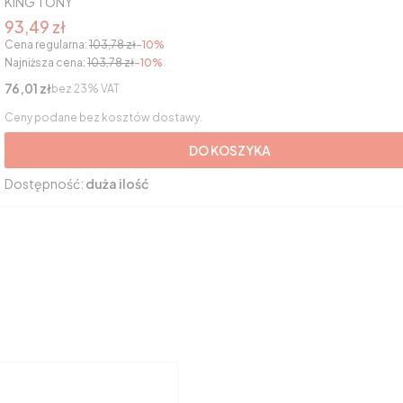
KING TONY
Cena promocyjna brutto
93,49 zł
Cena regularna:
103,78 zł
-10%
Najniższa cena:
103,78 zł
-10%
Cena netto
76,01 zł
bez 23% VAT
Ceny podane bez kosztów dostawy.
DO KOSZYKA
Dostępność:
duża ilość