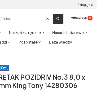
Zaloguj się
Produkty w koszyku
Koszyk
Wyczyść
Szukaj
Narzędzia ręczne
Nasadki udarowe
ędzi
Pozostałe
Baza wiedzy
ĘTAK POZIDRIV No.3 8,0 x
mm King Tony 14280306