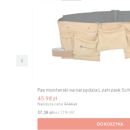
Pas monterski na narzędzia L zatrzask Sc
Cena promocyjna brutto
45,98 zł
Najniższa cena:
51,66 zł
Cena netto
37,38 zł
bez 23% VAT
DO KOSZYKA