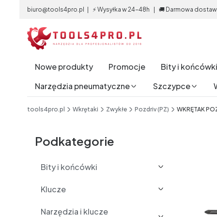
biuro@tools4pro.pl | ⚡ Wysyłka w 24-48h | 🚚 Darmowa dostawa 
Nowe produkty
Promocje
Bity i końcówk
Narzędzia pneumatyczne
Szczypce
End of main navigation
tools4pro.pl
Wkrętaki
Zwykłe
Pozdriv (PZ)
WKRĘTAK POZI
Etykiety
Podkategorie
Bity i końcówki
Klucze
Narzędzia i klucze