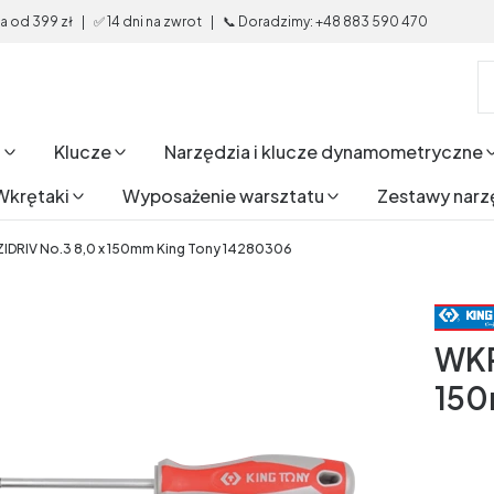
od 399 zł | ✅ 14 dni na zwrot | 📞 Doradzimy: +48 883 590 470
i
Klucze
Narzędzia i klucze dynamometryczne
Wkrętaki
Wyposażenie warsztatu
Zestawy narz
DRIV No.3 8,0 x 150mm King Tony 14280306
WKR
150