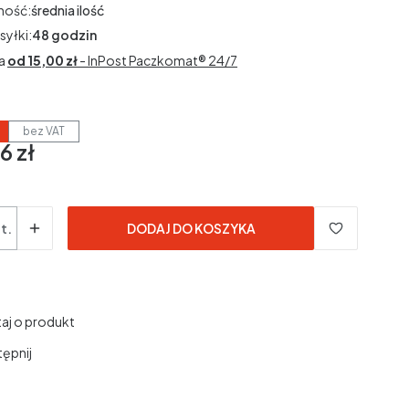
ność:
średnia ilość
syłki:
48 godzin
a
od 15,00 zł
- InPost Paczkomat® 24/7
bez VAT
6 zł
3% VAT
3%
VAT
dane bez kosztów dostawy.
t.
DODAJ DO KOSZYKA
aj o produkt
ępnij