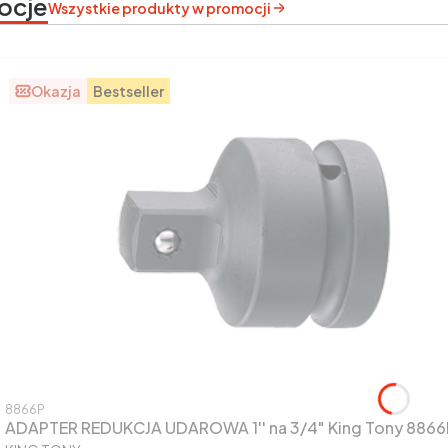
ocje
Wszystkie produkty w promocji
Okazja
Bestseller
Kod produktu
8866P
ADAPTER REDUKCJA UDAROWA 1'' na 3/4" King Tony 8866
PRODUCENT