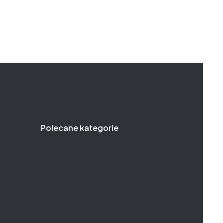
Polecane kategorie
Klucze
Narzędzia i klucze dynamometryczne
Narzędzia i klucze pneumatyczne
Zestawy narzędzi
Wózki narzędziowe