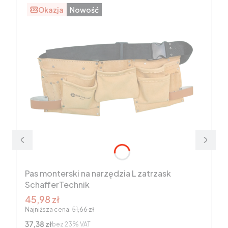
Okazja
Nowość
Pas monterski na narzędzia L zatrzask
SchafferTechnik
Cena promocyjna brutto
45,98 zł
Najniższa cena:
51,66 zł
Cena netto
37,38 zł
bez 23% VAT