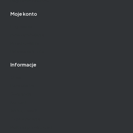
Regulamin zakupów
Moje konto
Logowanie
Moje zamówienia
Przechowalnia
Ustawienia konta
Informacje
O nas
Baza wiedzy
Gwarancja
Kontakt
Jak kupować?
Częste pytania
Polityka prywatności