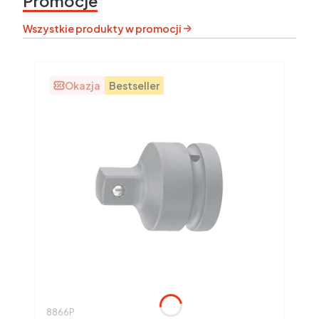
Promocje
Wszystkie produkty w promocji
Okazja
Bestseller
Kod produktu
8866P