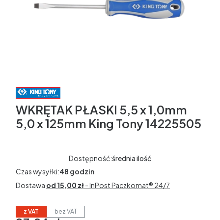
WKRĘTAK PŁASKI 5,5 x 1,0mm
5,0 x 125mm King Tony 14225505
Dostępność:
średnia ilość
Czas wysyłki:
48 godzin
Dostawa
od 15,00 zł
- InPost Paczkomat® 24/7
z VAT
bez VAT