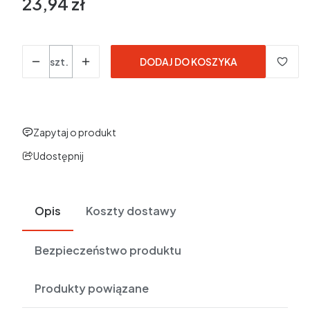
23,94 zł
Cena
w tym 23% VAT
w tym
23%
VAT
Ceny podane bez kosztów dostawy.
Ilość
szt.
DODAJ DO KOSZYKA
Zapytaj o produkt
Udostępnij
Opis
Koszty dostawy
Bezpieczeństwo produktu
Produkty powiązane