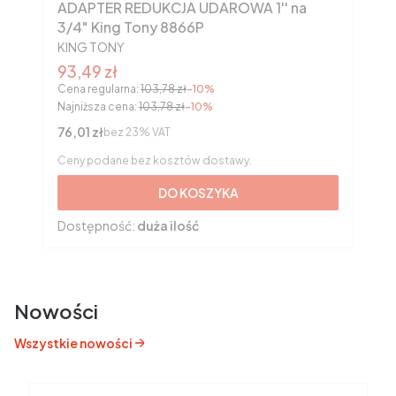
ADAPTER REDUKCJA UDAROWA 1'' na
3/4" King Tony 8866P
PRODUCENT
KING TONY
Cena promocyjna brutto
93,49 zł
Cena regularna:
103,78 zł
-10%
Najniższa cena:
103,78 zł
-10%
Cena netto
76,01 zł
bez 23% VAT
Ceny podane bez kosztów dostawy.
DO KOSZYKA
Dostępność:
duża ilość
Nowości
Wszystkie nowości