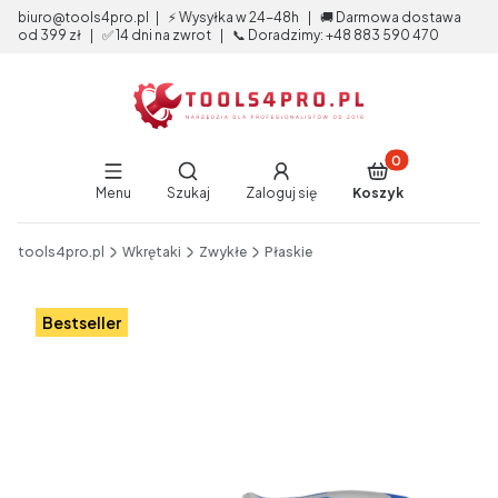
biuro@tools4pro.pl | ⚡ Wysyłka w 24-48h | 🚚 Darmowa dostawa
od 399 zł | ✅ 14 dni na zwrot | 📞 Doradzimy: +48 883 590 470
Produkty w koszy
Otwórz wyszukiwarkę
Menu
Szukaj
Zaloguj się
Koszyk
End of main navigation
tools4pro.pl
Wkrętaki
Zwykłe
Płaskie
Etykiety
Bestseller