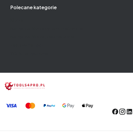
Polecane kategorie
Klucze
Narzędzia i klucze dynamometryczne
Narzędzia i klucze pneumatyczne
Zestawy narzędzi
Wózki narzędziowe