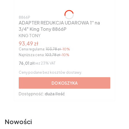
Kod produktu
8866P
ADAPTER REDUKCJA UDAROWA 1'' na
3/4" King Tony 8866P
PRODUCENT
KING TONY
Cena promocyjna brutto
93,49 zł
Cena regularna:
103,78 zł
-10%
Najniższa cena:
103,78 zł
-10%
Cena netto
76,01 zł
bez 23% VAT
Ceny podane bez kosztów dostawy.
DO KOSZYKA
Dostępność:
duża ilość
Nowości