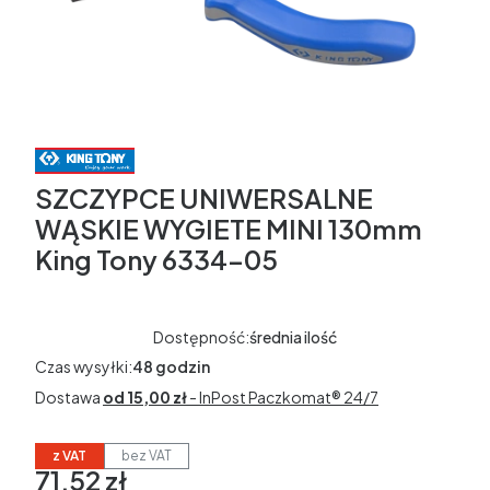
SZCZYPCE UNIWERSALNE
WĄSKIE WYGIETE MINI 130mm
King Tony 6334-05
Dostępność:
średnia ilość
Czas wysyłki:
48 godzin
Dostawa
od 15,00 zł
- InPost Paczkomat® 24/7
z VAT
bez VAT
71,52 zł
Cena