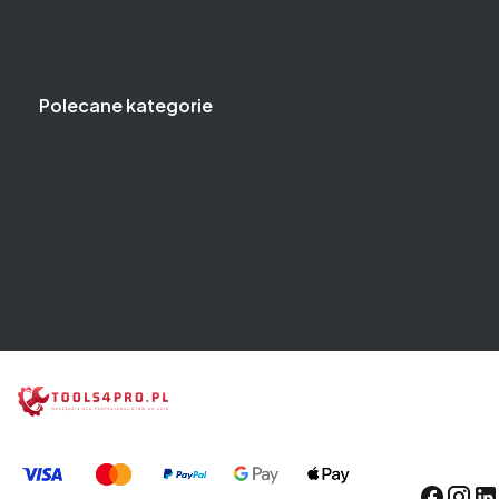
Częste pytania
Polityka prywatności
Polecane kategorie
Klucze
Narzędzia i klucze dynamometryczne
Narzędzia i klucze pneumatyczne
Zestawy narzędzi
Wózki narzędziowe