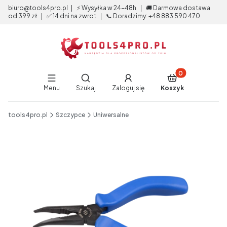
biuro@tools4pro.pl | ⚡ Wysyłka w 24-48h | 🚚 Darmowa dostawa
od 399 zł | ✅ 14 dni na zwrot | 📞 Doradzimy: +48 883 590 470
Produkty w koszy
Otwórz wyszukiwarkę
Menu
Szukaj
Zaloguj się
Koszyk
End of main navigation
tools4pro.pl
Szczypce
Uniwersalne
Etykiety