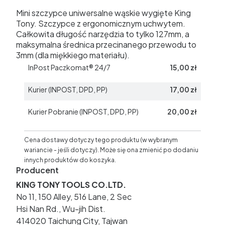
Mini szczypce uniwersalne wąskie wygięte King
Tony. Szczypce z ergonomicznym uchwytem.
Całkowita długość narzędzia to tylko 127mm, a
maksymalna średnica przecinanego przewodu to
3mm (dla miękkiego materiału).
InPost Paczkomat® 24/7
15,00 zł
Kurier (INPOST, DPD, PP)
17,00 zł
Kurier Pobranie (INPOST, DPD, PP)
20,00 zł
Cena dostawy dotyczy tego produktu (w wybranym
wariancie - jeśli dotyczy). Może się ona zmienić po dodaniu
innych produktów do koszyka.
Producent
KING TONY TOOLS CO.LTD.
No 11, 150 Alley, 516 Lane, 2 Sec
Hsi Nan Rd., Wu-jih Dist.
414020 Taichung City, Tajwan