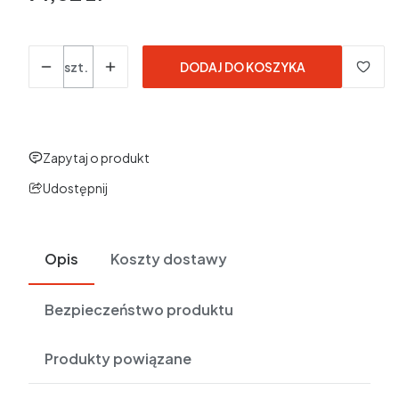
w tym 23% VAT
w tym
23%
VAT
Ceny podane bez kosztów dostawy.
Ilość
szt.
DODAJ DO KOSZYKA
Zapytaj o produkt
Udostępnij
Opis
Koszty dostawy
Bezpieczeństwo produktu
Produkty powiązane