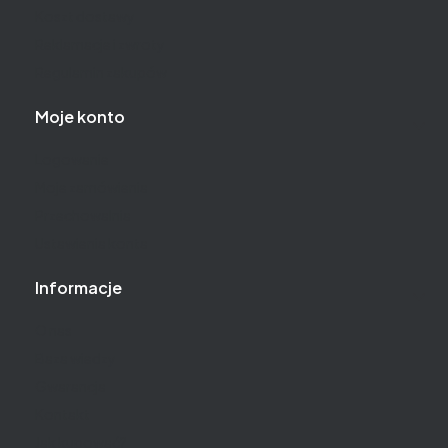
Koszt dostawy
Reklamacje i zwroty
Regulamin zakupów
Moje konto
Logowanie
Moje zamówienia
Przechowalnia
Ustawienia konta
Informacje
O nas
Baza wiedzy
Gwarancja
Kontakt
Jak kupować?