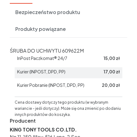
Bezpieczeństwo produktu
Produkty powiązane
ŚRUBA DO UCHWYTU 609622M
InPost Paczkomat® 24/7
15,00 zł
Kurier (INPOST, DPD, PP)
17,00 zł
Kurier Pobranie (INPOST, DPD, PP)
20,00 zł
Cena dostawy dotyczy tego produktu (w wybranym
wariancie - jeśli dotyczy). Może się ona zmienić po dodaniu
innych produktów do koszyka.
Producent
KING TONY TOOLS CO.LTD.
No 11, 150 Alley, 516 Lane, 2 Sec