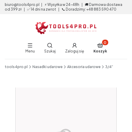
biuro@tools4pro.pl | ⚡ Wysyłka w 24-48h | 🚚 Darmowa dostawa
od 399 zł | ✅ 14 dni na zwrot | 📞 Doradzimy: +48 883 590 470
Produkty w koszy
Otwórz wyszukiwarkę
Menu
Szukaj
Zaloguj się
Koszyk
End of main navigation
tools4pro.pl
Nasadki udarowe
Akcesoria udarowe
3/4”
Etykiety