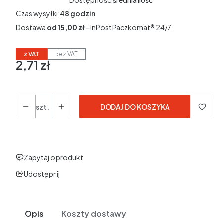
Dostępność:
średnia ilość
Czas wysyłki:
48 godzin
Dostawa
od 15,00 zł
- InPost Paczkomat® 24/7
z VAT
bez VAT
2,71 zł
Cena
w tym 23% VAT
w tym
23%
VAT
Ceny podane bez kosztów dostawy.
Ilość
szt.
DODAJ DO KOSZYKA
Zapytaj o produkt
Udostępnij
Opis
Koszty dostawy