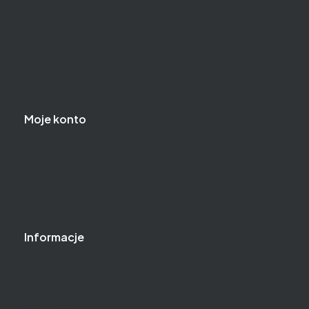
Zakupy na raty - PayU
Formy płatności
Koszt dostawy
Reklamacje i zwroty
Regulamin zakupów
Moje konto
Logowanie
Moje zamówienia
Przechowalnia
Ustawienia konta
Informacje
O nas
Baza wiedzy
Gwarancja