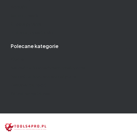
Kontakt
Jak kupować?
Częste pytania
Polityka prywatności
Polecane kategorie
Klucze
Narzędzia i klucze dynamometryczne
Narzędzia i klucze pneumatyczne
Zestawy narzędzi
Wózki narzędziowe