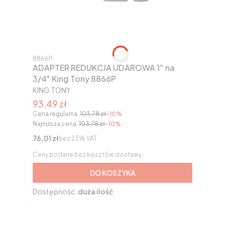
Kod produktu
8866P
ADAPTER REDUKCJA UDAROWA 1'' na
3/4" King Tony 8866P
PRODUCENT
KING TONY
Cena promocyjna brutto
93,49 zł
Cena regularna:
103,78 zł
-10%
Najniższa cena:
103,78 zł
-10%
Cena netto
76,01 zł
bez 23% VAT
Ceny podane bez kosztów dostawy.
DO KOSZYKA
Dostępność:
duża ilość