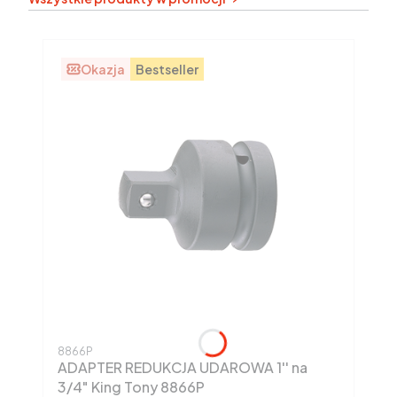
Okazja
Bestseller
Kod produktu
8866P
ADAPTER REDUKCJA UDAROWA 1'' na
3/4" King Tony 8866P