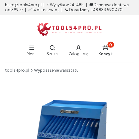
biuro@tools4pro.pl | ⚡ Wysyłka w 24-48h | 🚚 Darmowa dostawa
od 399 zł | ✅ 14 dni na zwrot | 📞 Doradzimy: +48 883 590 470
Produkty w koszy
Otwórz wyszukiwarkę
Menu
Szukaj
Zaloguj się
Koszyk
End of main navigation
tools4pro.pl
Wyposażenie warsztatu
Etykiety