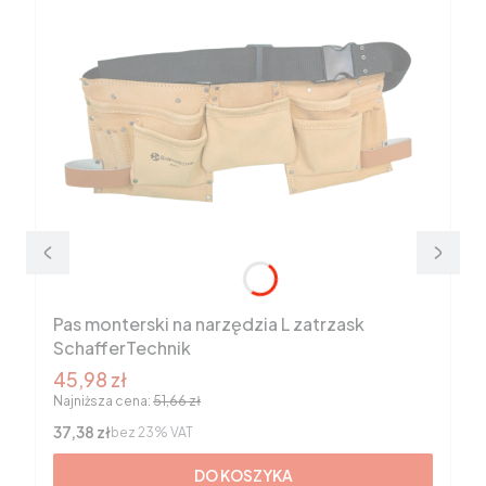
Pas monterski na narzędzia L zatrzask
SchafferTechnik
Cena promocyjna brutto
45,98 zł
Najniższa cena:
51,66 zł
Cena netto
37,38 zł
bez 23% VAT
DO KOSZYKA