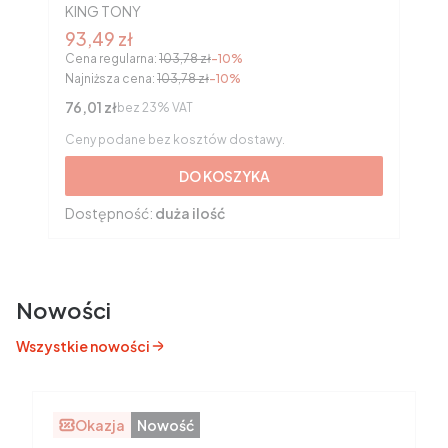
PRODUCENT
KING TONY
Cena promocyjna brutto
93,49 zł
Cena regularna:
103,78 zł
-10%
Najniższa cena:
103,78 zł
-10%
Cena netto
76,01 zł
bez 23% VAT
Ceny podane bez kosztów dostawy.
DO KOSZYKA
Dostępność:
duża ilość
Nowości
Wszystkie nowości
Okazja
Nowość