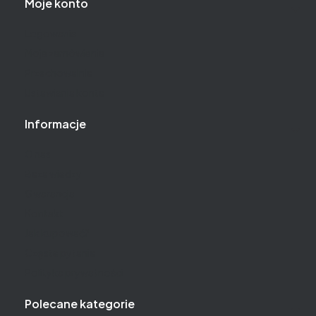
Moje konto
Logowanie
Moje zamówienia
Przechowalnia
Ustawienia konta
Informacje
O nas
Baza wiedzy
Gwarancja
Kontakt
Jak kupować?
Częste pytania
Polityka prywatności
Polecane kategorie