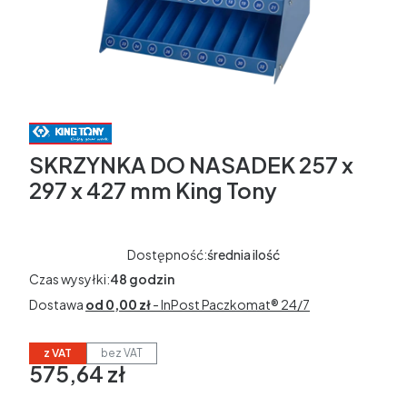
SKRZYNKA DO NASADEK 257 x
297 x 427 mm King Tony
Dostępność:
średnia ilość
Czas wysyłki:
48 godzin
Dostawa
od 0,00 zł
- InPost Paczkomat® 24/7
z VAT
bez VAT
575,64 zł
Cena
w tym 23% VAT
w tym
23%
VAT
Ceny podane bez kosztów dostawy.