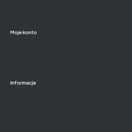
Koszt dostawy
Reklamacje i zwroty
Regulamin zakupów
Moje konto
Logowanie
Moje zamówienia
Przechowalnia
Ustawienia konta
Informacje
O nas
Baza wiedzy
Gwarancja
Kontakt
Jak kupować?