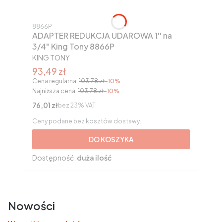
Kod produktu
8866P
ADAPTER REDUKCJA UDAROWA 1'' na
3/4" King Tony 8866P
PRODUCENT
KING TONY
Cena promocyjna brutto
93,49 zł
Cena regularna:
103,78 zł
-10%
Najniższa cena:
103,78 zł
-10%
Cena netto
76,01 zł
bez 23% VAT
Ceny podane bez kosztów dostawy.
DO KOSZYKA
Dostępność:
duża ilość
Nowości