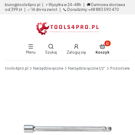
biuro@tools4pro.pl | ⚡ Wysyłka w 24-48h | 🚚 Darmowa dostawa
od 399 zł | ✅ 14 dni na zwrot | 📞 Doradzimy: +48 883 590 470
Produkty w koszy
Otwórz wyszukiwarkę
Menu
Szukaj
Zaloguj się
Koszyk
End of main navigation
tools4pro.pl
Narzędzia ręczne
Narzędzia ręczne 1/2”
Pozostałe
Etykiety