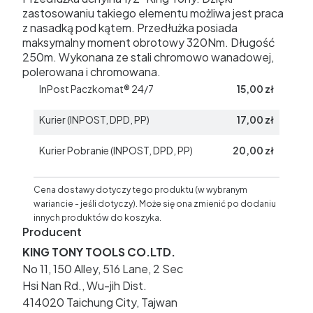
zastosowaniu takiego elementu możliwa jest praca
z nasadką pod kątem. Przedłużka posiada
maksymalny moment obrotowy 320Nm. Długość
250m. Wykonana ze stali chromowo wanadowej,
polerowana i chromowana.
InPost Paczkomat® 24/7
15,00 zł
Kurier (INPOST, DPD, PP)
17,00 zł
Kurier Pobranie (INPOST, DPD, PP)
20,00 zł
Cena dostawy dotyczy tego produktu (w wybranym
wariancie - jeśli dotyczy). Może się ona zmienić po dodaniu
innych produktów do koszyka.
Producent
KING TONY TOOLS CO.LTD.
No 11, 150 Alley, 516 Lane, 2 Sec
Hsi Nan Rd., Wu-jih Dist.
414020 Taichung City, Tajwan