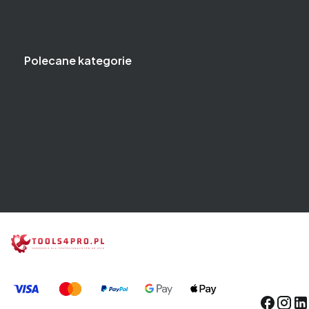
Częste pytania
Polityka prywatności
Polecane kategorie
Klucze
Narzędzia i klucze dynamometryczne
Narzędzia i klucze pneumatyczne
Zestawy narzędzi
Wózki narzędziowe