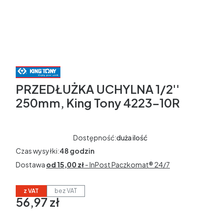
PRZEDŁUŻKA UCHYLNA 1/2''
250mm, King Tony 4223-10R
Dostępność:
duża ilość
Czas wysyłki:
48 godzin
Dostawa
od 15,00 zł
- InPost Paczkomat® 24/7
z VAT
bez VAT
56,97 zł
Cena
w tym 23% VAT
w tym
23%
VAT
Ceny podane bez kosztów dostawy.