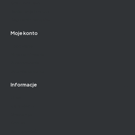
Koszt dostawy
Reklamacje i zwroty
Regulamin zakupów
Moje konto
Logowanie
Moje zamówienia
Przechowalnia
Ustawienia konta
Informacje
O nas
Baza wiedzy
Gwarancja
Kontakt
Jak kupować?