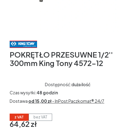
POKRĘTŁO PRZESUWNE 1/2''
300mm King Tony 4572-12
Dostępność:
duża ilość
Czas wysyłki:
48 godzin
Dostawa
od 15,00 zł
- InPost Paczkomat® 24/7
z VAT
bez VAT
64,62 zł
Cena
w tym 23% VAT
w tym
23%
VAT
Ceny podane bez kosztów dostawy.