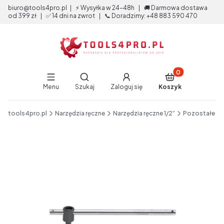
biuro@tools4pro.pl | ⚡ Wysyłka w 24-48h | 🚚 Darmowa dostawa
od 399 zł | ✅ 14 dni na zwrot | 📞 Doradzimy: +48 883 590 470
Produkty w koszy
Otwórz wyszukiwarkę
Menu
Szukaj
Zaloguj się
Koszyk
End of main navigation
tools4pro.pl
Narzędzia ręczne
Narzędzia ręczne 1/2”
Pozostałe
Etykiety