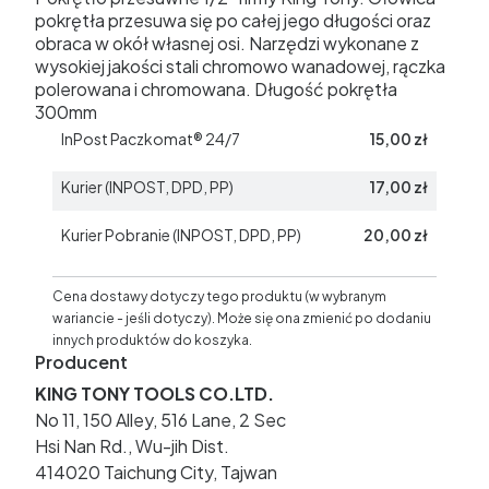
pokrętła przesuwa się po całej jego długości oraz
obraca w okół własnej osi. Narzędzi wykonane z
wysokiej jakości stali chromowo wanadowej, rączka
polerowana i chromowana. Długość pokrętła
300mm
InPost Paczkomat® 24/7
15,00 zł
Kurier (INPOST, DPD, PP)
17,00 zł
Kurier Pobranie (INPOST, DPD, PP)
20,00 zł
Cena dostawy dotyczy tego produktu (w wybranym
wariancie - jeśli dotyczy). Może się ona zmienić po dodaniu
innych produktów do koszyka.
Producent
KING TONY TOOLS CO.LTD.
No 11, 150 Alley, 516 Lane, 2 Sec
Hsi Nan Rd., Wu-jih Dist.
414020 Taichung City, Tajwan