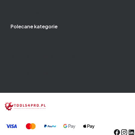
Częste pytania
Polityka prywatności
Polecane kategorie
Klucze
Narzędzia i klucze dynamometryczne
Narzędzia i klucze pneumatyczne
Zestawy narzędzi
Wózki narzędziowe