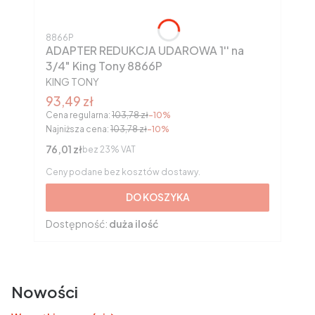
Kod produktu
8866P
ADAPTER REDUKCJA UDAROWA 1'' na
3/4" King Tony 8866P
PRODUCENT
KING TONY
Cena promocyjna brutto
93,49 zł
Cena regularna:
103,78 zł
-10%
Najniższa cena:
103,78 zł
-10%
Cena netto
76,01 zł
bez 23% VAT
Ceny podane bez kosztów dostawy.
DO KOSZYKA
Dostępność:
duża ilość
Nowości