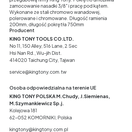
zamocowanie nasadki 3/8" i pracę pod kątem.
Wykonane ze stali chromowo wanadowej,
polerowane i chromowane. Długość ramienia
200mm, długość pokrętła 750mm
Producent
KING TONY TOOLS CO.LTD.
No 11, 150 Alley, 516 Lane, 2 Sec
Hsi Nan Rd., Wu-jih Dist.
414020 Taichung City, Tajwan
service@kingtony.com.tw
Osoba odpowiedzialna na terenie UE
KING TONY POLSKA M.Chudy, J.Siemienas,
M.Szymankiewicz Sp.j.
Kolejowa 181
62-052 KOMORNIKI, Polska
kingtony@kingtony.com.pl