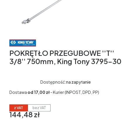
POKRĘTŁO PRZEGUBOWE ''T''
3/8'' 750mm, King Tony 3795-30
Dostępność:
na zapytanie
Dostawa
od 17,00 zł
- Kurier (INPOST, DPD, PP)
z VAT
bez VAT
144,48 zł
Cena
w tym 23% VAT
w tym
23%
VAT
Ceny podane bez kosztów dostawy.