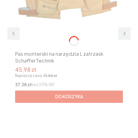
Pas monterski na narzędzia L zatrzask
SchafferTechnik
Cena promocyjna brutto
45,98 zł
Najniższa cena:
51,66 zł
Cena netto
37,38 zł
bez 23% VAT
DO KOSZYKA