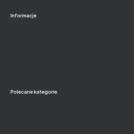
Ustawienia konta
Informacje
O nas
Baza wiedzy
Gwarancja
Kontakt
Jak kupować?
Częste pytania
Polityka prywatności
Polecane kategorie
Klucze
Narzędzia i klucze dynamometryczne
Narzędzia i klucze pneumatyczne
Zestawy narzędzi