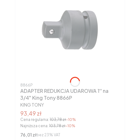
Kod produktu
8866P
ADAPTER REDUKCJA UDAROWA 1'' na
3/4" King Tony 8866P
PRODUCENT
KING TONY
Cena promocyjna brutto
93,49 zł
Cena regularna:
103,78 zł
-10%
Najniższa cena:
103,78 zł
-10%
Cena netto
76,01 zł
bez 23% VAT