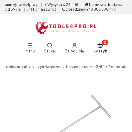
biuro@tools4pro.pl | ⚡ Wysyłka w 24-48h | 🚚 Darmowa dostawa
od 399 zł | ✅ 14 dni na zwrot | 📞 Doradzimy: +48 883 590 470
Produkty w koszy
Otwórz wyszukiwarkę
Menu
Szukaj
Zaloguj się
Koszyk
End of main navigation
tools4pro.pl
Narzędzia ręczne
Narzędzia ręczne 3/8"
Pozostałe
Etykiety