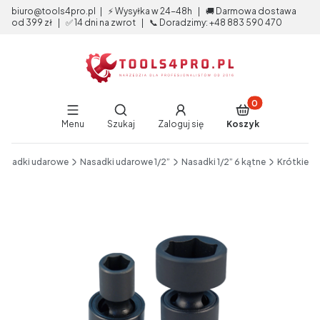
biuro@tools4pro.pl | ⚡ Wysyłka w 24-48h | 🚚 Darmowa dostawa
od 399 zł | ✅ 14 dni na zwrot | 📞 Doradzimy: +48 883 590 470
Produkty w koszy
Otwórz wyszukiwarkę
Menu
Szukaj
Zaloguj się
Koszyk
End of main navigation
Nasadki udarowe
Nasadki udarowe 1/2”
Nasadki 1/2” 6 kątne
Krótkie
Etykiety