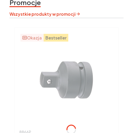
Promocje
Wszystkie produkty w promocji
Okazja
Bestseller
Kod produktu
8866P