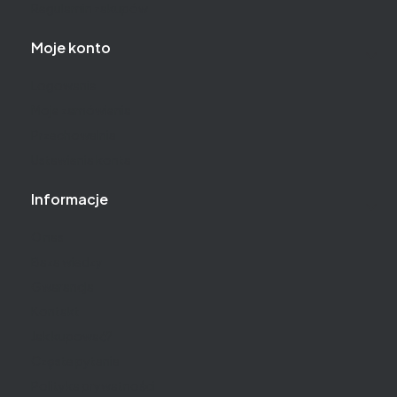
Regulamin zakupów
Moje konto
Logowanie
Moje zamówienia
Przechowalnia
Ustawienia konta
Informacje
O nas
Baza wiedzy
Gwarancja
Kontakt
Jak kupować?
Częste pytania
Polityka prywatności