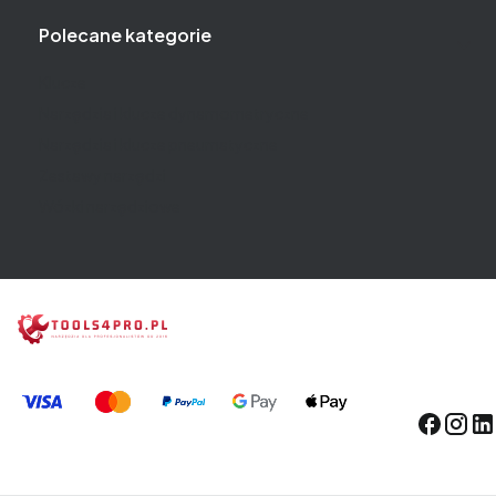
Polecane kategorie
Klucze
Narzędzia i klucze dynamometryczne
Narzędzia i klucze pneumatyczne
Zestawy narzędzi
Wózki narzędziowe