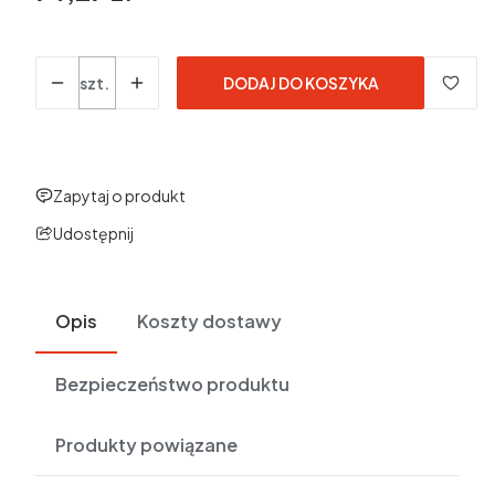
w tym 23% VAT
w tym
23%
VAT
Ceny podane bez kosztów dostawy.
Ilość
szt.
DODAJ DO KOSZYKA
Zapytaj o produkt
Udostępnij
Opis
Koszty dostawy
Bezpieczeństwo produktu
Produkty powiązane