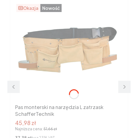
Okazja
Nowość
Pas monterski na narzędzia L zatrzask
SchafferTechnik
Cena promocyjna brutto
45,98 zł
Najniższa cena:
51,66 zł
Cena netto
37,38 zł
bez 23% VAT