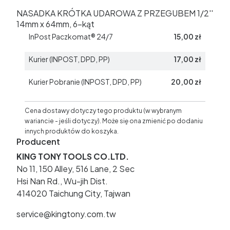
NASADKA KRÓTKA UDAROWA Z PRZEGUBEM 1/2''
14mm x 64mm, 6-kąt
InPost Paczkomat® 24/7
15,00 zł
Kurier (INPOST, DPD, PP)
17,00 zł
Kurier Pobranie (INPOST, DPD, PP)
20,00 zł
Cena dostawy dotyczy tego produktu (w wybranym
wariancie - jeśli dotyczy). Może się ona zmienić po dodaniu
innych produktów do koszyka.
Producent
KING TONY TOOLS CO.LTD.
No 11, 150 Alley, 516 Lane, 2 Sec
Hsi Nan Rd., Wu-jih Dist.
414020 Taichung City, Tajwan
service@kingtony.com.tw