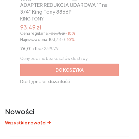
ADAPTER REDUKCJA UDAROWA 1'' na
3/4" King Tony 8866P
PRODUCENT
KING TONY
Cena promocyjna brutto
93,49 zł
Cena regularna:
103,78 zł
-10%
Najniższa cena:
103,78 zł
-10%
Cena netto
76,01 zł
bez 23% VAT
Ceny podane bez kosztów dostawy.
DO KOSZYKA
Dostępność:
duża ilość
Nowości
Wszystkie nowości