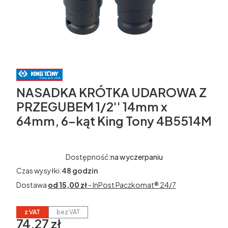
NASADKA KRÓTKA UDAROWA Z
PRZEGUBEM 1/2'' 14mm x
64mm, 6-kąt King Tony 4B5514M
Dostępność:
na wyczerpaniu
Czas wysyłki:
48 godzin
Dostawa
od 15,00 zł
- InPost Paczkomat® 24/7
z VAT
bez VAT
74,27 zł
Cena