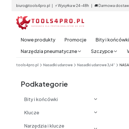
biuro@tools4pro.pl | ⚡ Wysyłka w 24-48h | 🚚 Darmowa dostawa 
Nowe produkty
Promocje
Bity i końcówk
Narzędzia pneumatyczne
Szczypce
End of main navigation
tools4pro.pl
Nasadki udarowe
Nasadki udarowe 3/4”
NASA
Etykiety
Podkategorie
Bity i końcówki
Klucze
Narzędzia i klucze