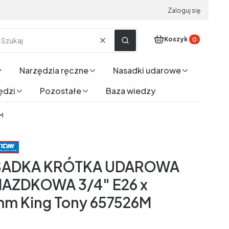
Zaloguj się
Produkty w koszyku
Koszyk
Wyczyść
Szukaj
Narzędzia ręczne
Nasadki udarowe
ędzi
Pozostałe
Baza wiedzy
M
SADKA KRÓTKA UDAROWA
AZDKOWA 3/4" E26 x
m King Tony 657526M