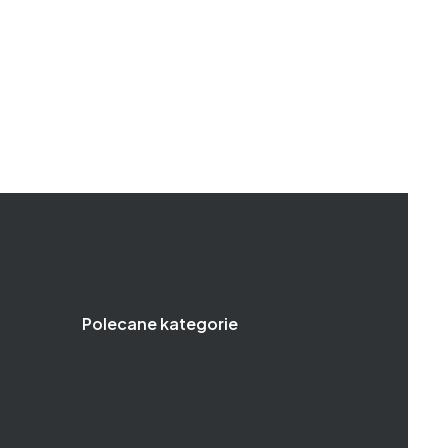
Polecane kategorie
Klucze
Narzędzia i klucze dynamometryczne
Narzędzia i klucze pneumatyczne