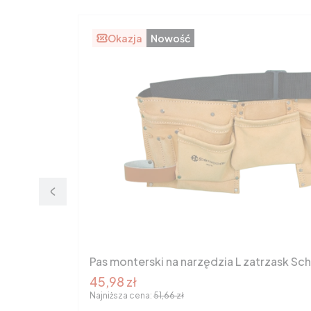
Okazja
Nowość
Pas monterski na narzędzia L zatrzask Sc
Cena promocyjna brutto
45,98 zł
Najniższa cena:
51,66 zł