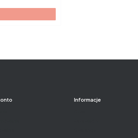
konto
Informacje
nie
O nas
amówienia
Baza wiedzy
owalnia
Gwarancja