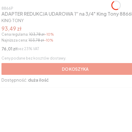
Kod produktu
8866P
ADAPTER REDUKCJA UDAROWA 1'' na 3/4" King Tony 8866
PRODUCENT
KING TONY
Cena promocyjna brutto
93,49 zł
Cena regularna:
103,78 zł
-10%
Najniższa cena:
103,78 zł
-10%
Cena netto
76,01 zł
bez 23% VAT
Ceny podane bez kosztów dostawy.
DO KOSZYKA
Dostępność:
duża ilość