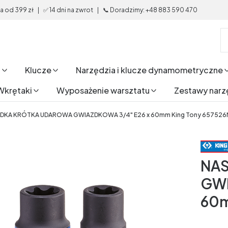
od 399 zł | ✅ 14 dni na zwrot | 📞 Doradzimy: +48 883 590 470
i
Klucze
Narzędzia i klucze dynamometryczne
Wkrętaki
Wyposażenie warsztatu
Zestawy narz
DKA KRÓTKA UDAROWA GWIAZDKOWA 3/4" E26 x 60mm King Tony 657526
NA
GWI
60m