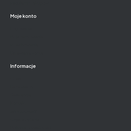
Regulamin zakupów
Moje konto
Logowanie
Moje zamówienia
Przechowalnia
Ustawienia konta
Informacje
O nas
Baza wiedzy
Gwarancja
Kontakt
Jak kupować?
Częste pytania
Polityka prywatności