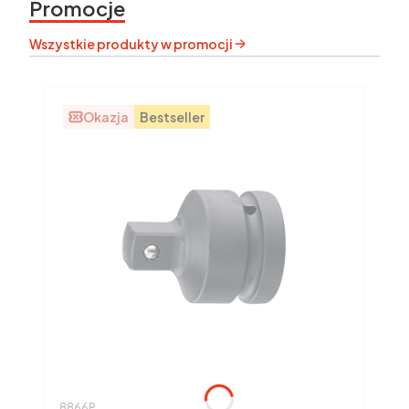
Promocje
Wszystkie produkty w promocji
Okazja
Bestseller
Kod produktu
8866P