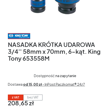
NASADKA KRÓTKA UDAROWA
3/4'' 58mm x 70mm, 6-kąt. King
Tony 653558M
Dostępność:
na zapytanie
Dostawa
od 15,00 zł
- InPost Paczkomat® 24/7
z VAT
bez VAT
208,65 zł
Cena
w tym 23% VAT
w tym
23%
VAT