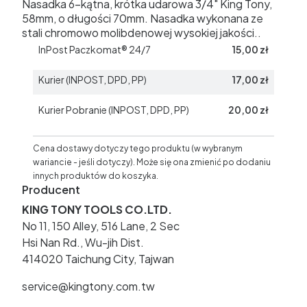
Nasadka 6-kątna, krótka udarowa 3/4" King Tony,
58mm, o długości 70mm. Nasadka wykonana ze
stali chromowo molibdenowej wysokiej jakości..
InPost Paczkomat® 24/7
15,00 zł
Kurier (INPOST, DPD, PP)
17,00 zł
Kurier Pobranie (INPOST, DPD, PP)
20,00 zł
Cena dostawy dotyczy tego produktu (w wybranym
wariancie - jeśli dotyczy). Może się ona zmienić po dodaniu
innych produktów do koszyka.
Producent
KING TONY TOOLS CO.LTD.
No 11, 150 Alley, 516 Lane, 2 Sec
Hsi Nan Rd., Wu-jih Dist.
414020 Taichung City, Tajwan
service@kingtony.com.tw