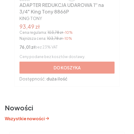
ADAPTER REDUKCJA UDAROWA 1'' na
3/4" King Tony 8866P
PRODUCENT
KING TONY
Cena promocyjna brutto
93,49 zł
Cena regularna:
103,78 zł
-10%
Najniższa cena:
103,78 zł
-10%
Cena netto
76,01 zł
bez 23% VAT
Ceny podane bez kosztów dostawy.
DO KOSZYKA
Dostępność:
duża ilość
Nowości
Wszystkie nowości