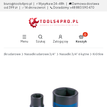
biuro@tools4pro.pl | ⚡ Wysyłka w 24-48h | 🚚 Darmowa dostawa
od 399 zł | ✅ 14 dni na zwrot | 📞 Doradzimy: +48 883 590 470
Produkty w koszy
Otwórz wyszukiwarkę
Menu
Szukaj
Zaloguj się
Koszyk
End of main navigation
sadki udarowe
Nasadki udarowe 3/4”
Nasadki 3/4” 6 kątne
Krótkie
Etykiety