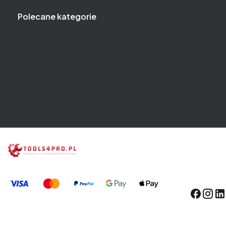
Polecane kategorie
Klucze
Narzędzia i klucze dynamometryczne
Narzędzia i klucze pneumatyczne
Zestawy narzędzi
Wózki narzędziowe