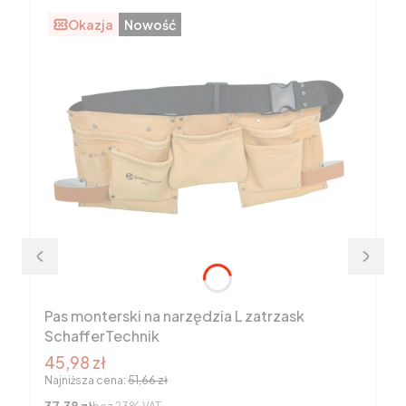
Okazja
Nowość
Pas monterski na narzędzia L zatrzask
SchafferTechnik
Cena promocyjna brutto
45,98 zł
Najniższa cena:
51,66 zł
Cena netto