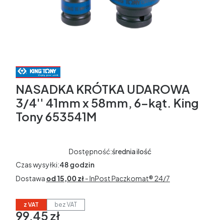
NASADKA KRÓTKA UDAROWA
3/4'' 41mm x 58mm, 6-kąt. King
Tony 653541M
Dostępność:
średnia ilość
Czas wysyłki:
48 godzin
Dostawa
od 15,00 zł
- InPost Paczkomat® 24/7
z VAT
bez VAT
99,45 zł
Cena