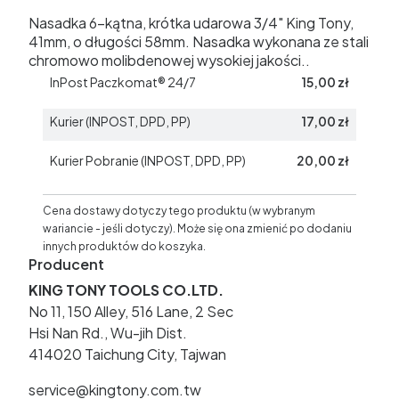
Nasadka 6-kątna, krótka udarowa 3/4" King Tony,
41mm, o długości 58mm. Nasadka wykonana ze stali
chromowo molibdenowej wysokiej jakości..
InPost Paczkomat® 24/7
15,00 zł
Kurier (INPOST, DPD, PP)
17,00 zł
Kurier Pobranie (INPOST, DPD, PP)
20,00 zł
Cena dostawy dotyczy tego produktu (w wybranym
wariancie - jeśli dotyczy). Może się ona zmienić po dodaniu
innych produktów do koszyka.
Producent
KING TONY TOOLS CO.LTD.
No 11, 150 Alley, 516 Lane, 2 Sec
Hsi Nan Rd., Wu-jih Dist.
414020 Taichung City, Tajwan
service@kingtony.com.tw