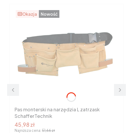
Okazja
Nowość
Pas monterski na narzędzia L zatrzask
SchafferTechnik
Cena promocyjna brutto
45,98 zł
Najniższa cena:
51,66 zł