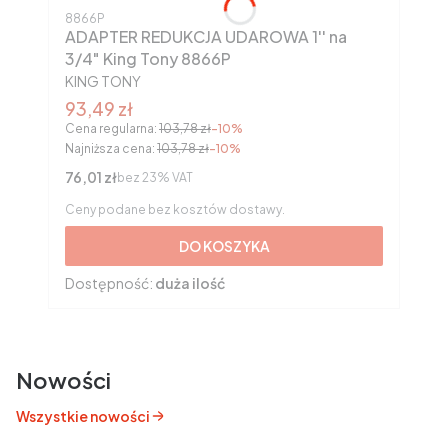
Kod produktu
8866P
ADAPTER REDUKCJA UDAROWA 1'' na
3/4" King Tony 8866P
PRODUCENT
KING TONY
Cena promocyjna brutto
93,49 zł
Cena regularna:
103,78 zł
-10%
Najniższa cena:
103,78 zł
-10%
Cena netto
76,01 zł
bez 23% VAT
Ceny podane bez kosztów dostawy.
DO KOSZYKA
Dostępność:
duża ilość
Nowości
Wszystkie nowości