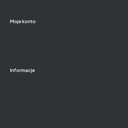
Reklamacje i zwroty
Regulamin zakupów
Moje konto
Logowanie
Moje zamówienia
Przechowalnia
Ustawienia konta
Informacje
O nas
Baza wiedzy
Gwarancja
Kontakt
Jak kupować?
Częste pytania