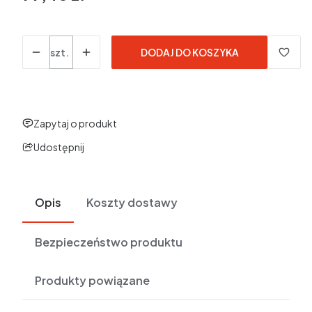
w tym 23% VAT
w tym
23%
VAT
Ceny podane bez kosztów dostawy.
Ilość
szt.
DODAJ DO KOSZYKA
Zapytaj o produkt
Udostępnij
Opis
Koszty dostawy
Bezpieczeństwo produktu
Produkty powiązane