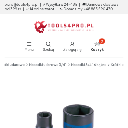
biuro@tools4pro.pl | ⚡ Wysyłka w 24-48h | 🚚 Darmowa dostawa
od 399 zł | ✅ 14 dni na zwrot | 📞 Doradzimy: +48 883 590 470
Produkty w koszy
Otwórz wyszukiwarkę
Menu
Szukaj
Zaloguj się
Koszyk
End of main navigation
sadki udarowe
Nasadki udarowe 3/4”
Nasadki 3/4” 6 kątne
Krótkie
Etykiety