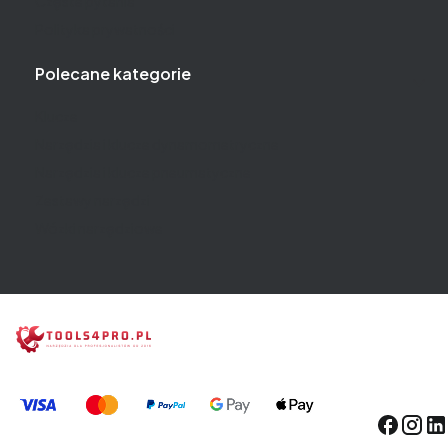
Częste pytania
Polityka prywatności
Polecane kategorie
Klucze
Narzędzia i klucze dynamometryczne
Narzędzia i klucze pneumatyczne
Zestawy narzędzi
Wózki narzędziowe