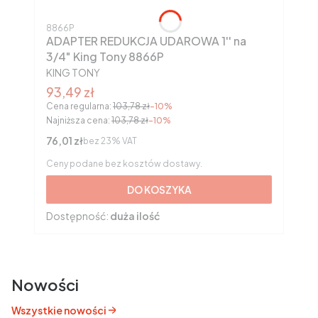
Kod produktu
8866P
ADAPTER REDUKCJA UDAROWA 1'' na
3/4" King Tony 8866P
PRODUCENT
KING TONY
Cena promocyjna brutto
93,49 zł
Cena regularna:
103,78 zł
-10%
Najniższa cena:
103,78 zł
-10%
Cena netto
76,01 zł
bez 23% VAT
Ceny podane bez kosztów dostawy.
DO KOSZYKA
Dostępność:
duża ilość
Nowości
Wszystkie nowości