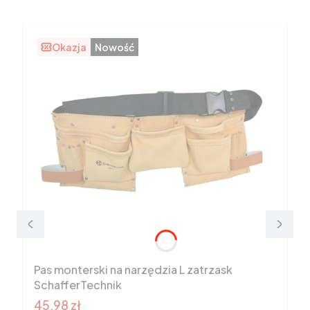
Okazja
Nowość
Pas monterski na narzędzia L zatrzask
SchafferTechnik
Cena promocyjna brutto
45,98 zł