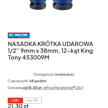
NASADKA KRÓTKA UDAROWA
1/2'' 9mm x 38mm, 12-kąt King
Tony 453009M
Dostępność:
średnia ilość
Czas wysyłki:
48 godzin
Dostawa
od 15,00 zł
- InPost Paczkomat® 24/7
z VAT
bez VAT
21,30 zł
Cena