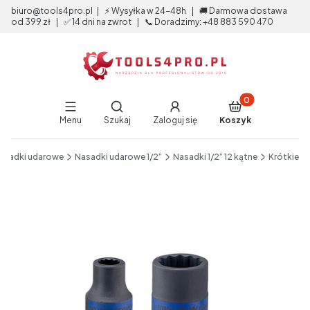
biuro@tools4pro.pl | ⚡ Wysyłka w 24-48h | 🚚 Darmowa dostawa
od 399 zł | ✅ 14 dni na zwrot | 📞 Doradzimy: +48 883 590 470
Produkty w koszy
Otwórz wyszukiwarkę
Menu
Szukaj
Zaloguj się
Koszyk
End of main navigation
asadki udarowe
Nasadki udarowe 1/2”
Nasadki 1/2” 12 kątne
Krótkie
Etykiety