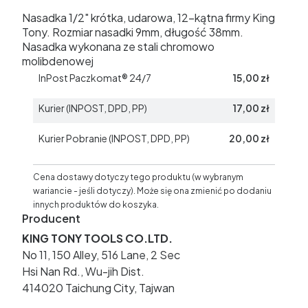
Nasadka 1/2" krótka, udarowa, 12-kątna firmy King
Tony. Rozmiar nasadki 9mm, długość 38mm.
Nasadka wykonana ze stali chromowo
molibdenowej
InPost Paczkomat® 24/7
15,00 zł
Kurier (INPOST, DPD, PP)
17,00 zł
Kurier Pobranie (INPOST, DPD, PP)
20,00 zł
Cena dostawy dotyczy tego produktu (w wybranym
wariancie - jeśli dotyczy). Może się ona zmienić po dodaniu
innych produktów do koszyka.
Producent
KING TONY TOOLS CO.LTD.
No 11, 150 Alley, 516 Lane, 2 Sec
Hsi Nan Rd., Wu-jih Dist.
414020 Taichung City, Tajwan