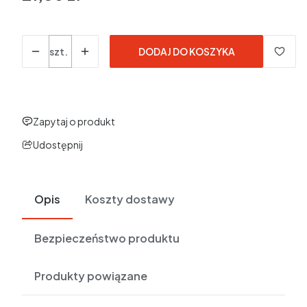
w tym 23% VAT
w tym
23%
VAT
Ceny podane bez kosztów dostawy.
Ilość
szt.
DODAJ DO KOSZYKA
Zapytaj o produkt
Udostępnij
Opis
Koszty dostawy
Bezpieczeństwo produktu
Produkty powiązane