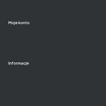
Reklamacje i zwroty
Regulamin zakupów
Moje konto
Logowanie
Moje zamówienia
Przechowalnia
Ustawienia konta
Informacje
O nas
Baza wiedzy
Gwarancja
Kontakt
Jak kupować?