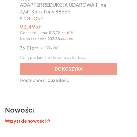
ADAPTER REDUKCJA UDAROWA 1'' na
3/4" King Tony 8866P
PRODUCENT
KING TONY
Cena promocyjna brutto
93,49 zł
Cena regularna:
103,78 zł
-10%
Najniższa cena:
103,78 zł
-10%
Cena netto
76,01 zł
bez 23% VAT
Ceny podane bez kosztów dostawy.
DO KOSZYKA
Dostępność:
duża ilość
Nowości
Wszystkie nowości