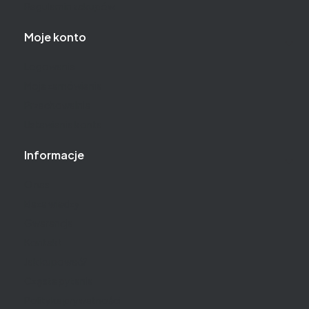
Regulamin zakupów
Moje konto
Logowanie
Moje zamówienia
Przechowalnia
Ustawienia konta
Informacje
O nas
Baza wiedzy
Gwarancja
Kontakt
Jak kupować?
Częste pytania
Polityka prywatności