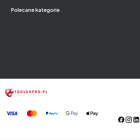
Polecane kategorie
Klucze
Narzędzia i klucze dynamometryczne
Narzędzia i klucze pneumatyczne
Zestawy narzędzi
Wózki narzędziowe