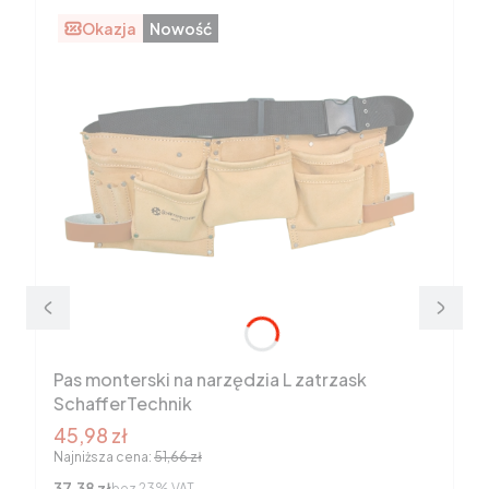
Okazja
Nowość
Pas monterski na narzędzia L zatrzask
SchafferTechnik
Cena promocyjna brutto
45,98 zł
Najniższa cena:
51,66 zł
Cena netto
37,38 zł
bez 23% VAT