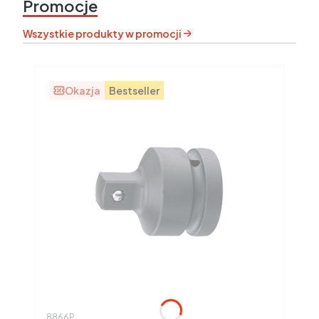
Promocje
Wszystkie produkty w promocji
Okazja
Bestseller
Kod produktu
8866P