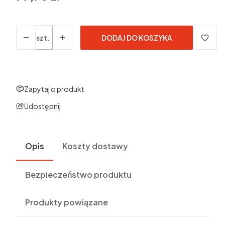
w tym 23% VAT
w tym
23%
VAT
Ceny podane bez kosztów dostawy.
Ilość
szt.
DODAJ DO KOSZYKA
Zapytaj o produkt
Udostępnij
Opis
Koszty dostawy
Bezpieczeństwo produktu
Produkty powiązane