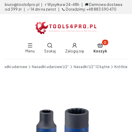
biuro@tools4pro.pl | ⚡ Wysyłka w 24-48h | 🚚 Darmowa dostawa
od 399 zł | ✅ 14 dni na zwrot | 📞 Doradzimy: +48 883 590 470
Produkty w koszy
Otwórz wyszukiwarkę
Menu
Szukaj
Zaloguj się
Koszyk
End of main navigation
asadki udarowe
Nasadki udarowe 1/2”
Nasadki 1/2” 12 kątne
Krótkie
Etykiety