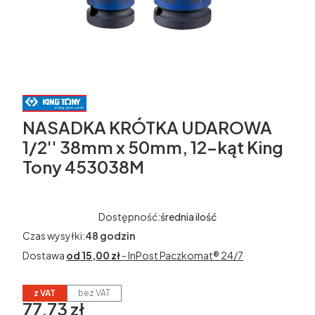
NASADKA KRÓTKA UDAROWA
1/2'' 38mm x 50mm, 12-kąt King
Tony 453038M
Dostępność:
średnia ilość
Czas wysyłki:
48 godzin
Dostawa
od 15,00 zł
- InPost Paczkomat® 24/7
z VAT
bez VAT
77,73 zł
Cena