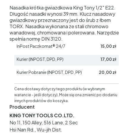
Nasadka krótka gwiazdkowa King Tony 1/2" E22.
Długość nasadki wynosi 39 mm. Klucz nasadowy
gwiazdkowy przeznaczony jest do śrub z łbem
TORX. Nasadka wykonana ze stali chromowo
wanadowej, chromowana i polerowana. Narzędzie
spełnia normę DIN 3120.
InPost Paczkomat® 24/7
15,00 zł
Kurier (INPOST, DPD, PP)
17,00 zł
Kurier Pobranie (INPOST, DPD, PP)
20,00 zł
Cena dostawy dotyczy tego produktu (w wybranym
wariancie - jeśli dotyczy). Może się ona zmienić po dodaniu
innych produktów do koszyka.
Producent
KING TONY TOOLS CO.LTD.
No 11, 150 Alley, 516 Lane, 2 Sec
Hsi Nan Rd., Wu-jih Dist.