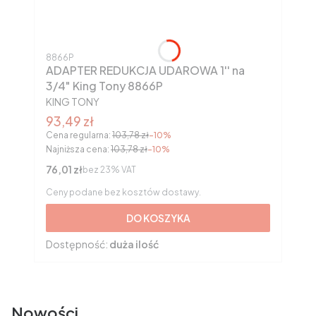
Kod produktu
8866P
ADAPTER REDUKCJA UDAROWA 1'' na
3/4" King Tony 8866P
PRODUCENT
KING TONY
Cena promocyjna brutto
93,49 zł
Cena regularna:
103,78 zł
-10%
Najniższa cena:
103,78 zł
-10%
Cena netto
76,01 zł
bez 23% VAT
Ceny podane bez kosztów dostawy.
DO KOSZYKA
Dostępność:
duża ilość
Nowości