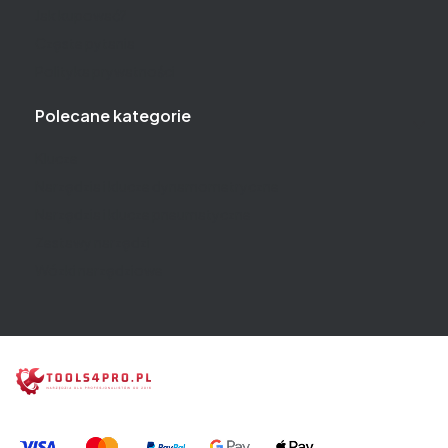
Jak kupować?
Częste pytania
Polityka prywatności
Polecane kategorie
Klucze
Narzędzia i klucze dynamometryczne
Narzędzia i klucze pneumatyczne
Zestawy narzędzi
Wózki narzędziowe