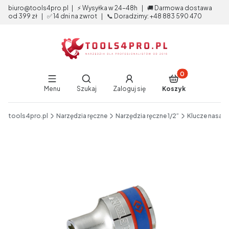
biuro@tools4pro.pl | ⚡ Wysyłka w 24-48h | 🚚 Darmowa dostawa
od 399 zł | ✅ 14 dni na zwrot | 📞 Doradzimy: +48 883 590 470
Produkty w koszy
Otwórz wyszukiwarkę
Menu
Szukaj
Zaloguj się
Koszyk
End of main navigation
tools4pro.pl
Narzędzia ręczne
Narzędzia ręczne 1/2”
Klucze nasad
Etykiety