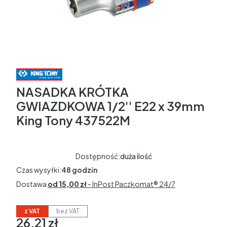
NASADKA KRÓTKA
GWIAZDKOWA 1/2'' E22 x 39mm
King Tony 437522M
Dostępność:
duża ilość
Czas wysyłki:
48 godzin
Dostawa
od 15,00 zł
- InPost Paczkomat® 24/7
z VAT
bez VAT
26,21 zł
Cena