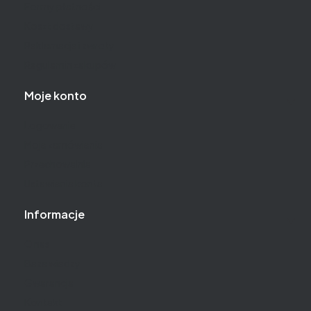
Formy płatności
Koszt dostawy
Reklamacje i zwroty
Regulamin zakupów
Moje konto
Logowanie
Moje zamówienia
Przechowalnia
Ustawienia konta
Informacje
O nas
Baza wiedzy
Gwarancja
Kontakt