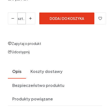
w tym 23% VAT
w tym
23%
VAT
Ceny podane bez kosztów dostawy.
Ilość
szt.
DODAJ DO KOSZYKA
Zapytaj o produkt
Udostępnij
Opis
Koszty dostawy
Bezpieczeństwo produktu
Produkty powiązane