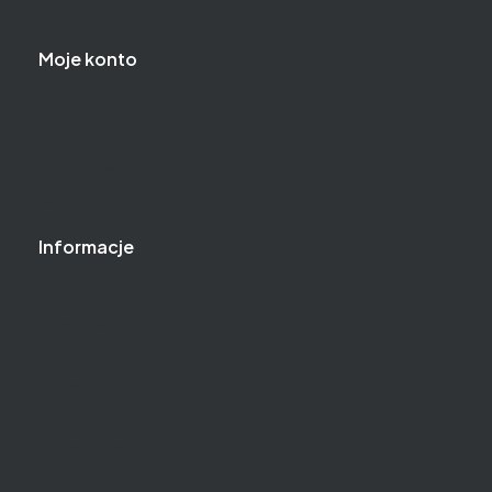
Regulamin zakupów
Moje konto
Logowanie
Moje zamówienia
Przechowalnia
Ustawienia konta
Informacje
O nas
Baza wiedzy
Gwarancja
Kontakt
Jak kupować?
Częste pytania
Polityka prywatności