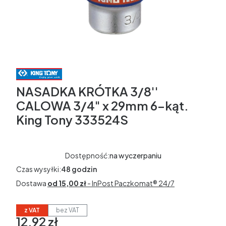
NASADKA KRÓTKA 3/8''
CALOWA 3/4" x 29mm 6-kąt.
King Tony 333524S
Dostępność:
na wyczerpaniu
Czas wysyłki:
48 godzin
Dostawa
od 15,00 zł
- InPost Paczkomat® 24/7
z VAT
bez VAT
12,92 zł
Cena