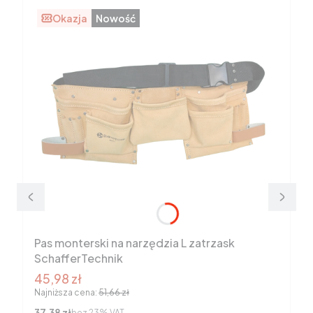
Okazja
Nowość
Pas monterski na narzędzia L zatrzask
SchafferTechnik
Cena promocyjna brutto
45,98 zł
Najniższa cena:
51,66 zł
Cena netto
37,38 zł
bez 23% VAT