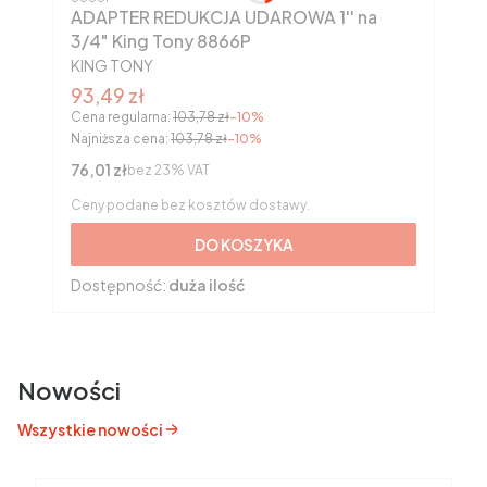
ADAPTER REDUKCJA UDAROWA 1'' na
3/4" King Tony 8866P
PRODUCENT
KING TONY
Cena promocyjna brutto
93,49 zł
Cena regularna:
103,78 zł
-10%
Najniższa cena:
103,78 zł
-10%
Cena netto
76,01 zł
bez 23% VAT
Ceny podane bez kosztów dostawy.
DO KOSZYKA
Dostępność:
duża ilość
Nowości
Wszystkie nowości