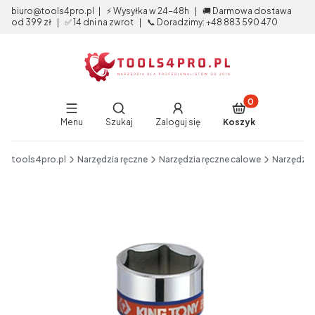
biuro@tools4pro.pl | ⚡ Wysyłka w 24-48h | 🚚 Darmowa dostawa
od 399 zł | ✅ 14 dni na zwrot | 📞 Doradzimy: +48 883 590 470
Produkty w koszy
Otwórz wyszukiwarkę
Menu
Szukaj
Zaloguj się
Koszyk
End of main navigation
tools4pro.pl
Narzędzia ręczne
Narzędzia ręczne calowe
Narzędzia
Etykiety