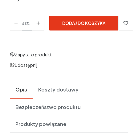
w tym 23% VAT
w tym
23%
VAT
Ceny podane bez kosztów dostawy.
Ilość
szt.
DODAJ DO KOSZYKA
Zapytaj o produkt
Udostępnij
Opis
Koszty dostawy
Bezpieczeństwo produktu
Produkty powiązane