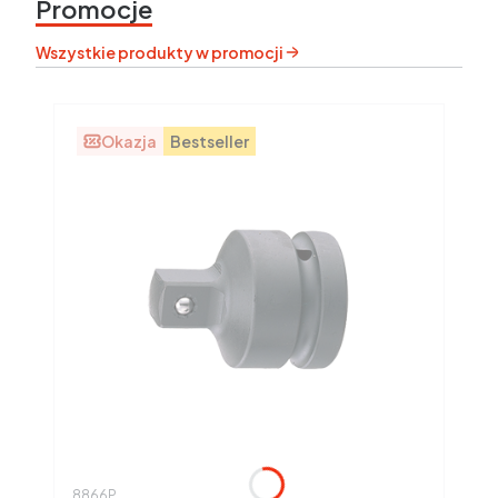
Promocje
Wszystkie produkty w promocji
Okazja
Bestseller
Kod produktu
8866P