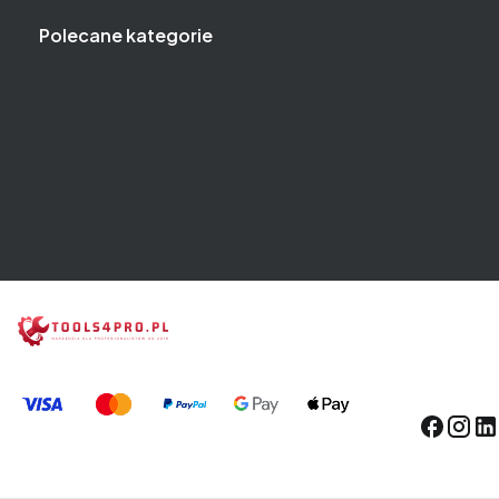
Polecane kategorie
Klucze
Narzędzia i klucze dynamometryczne
Narzędzia i klucze pneumatyczne
Zestawy narzędzi
Wózki narzędziowe