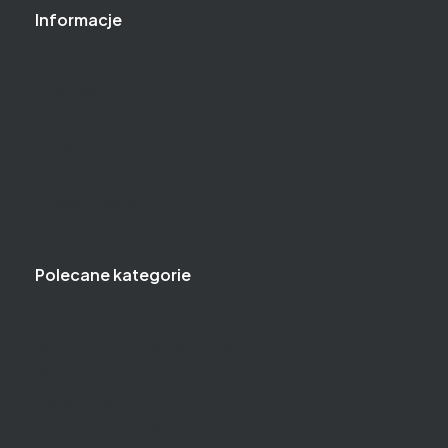
Informacje
O nas
Baza wiedzy
Gwarancja
Kontakt
Jak kupować?
Częste pytania
Polityka prywatności
Polecane kategorie
Klucze
Narzędzia i klucze dynamometryczne
Narzędzia i klucze pneumatyczne
Zestawy narzędzi
Wózki narzędziowe