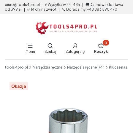
biuro@tools4pro.pl | ⚡ Wysyłka w 24-48h | 🚚 Darmowa dostawa
od 399 zł | ✅ 14 dni na zwrot | 📞 Doradzimy: +48 883 590 470
Produkty w koszy
Otwórz wyszukiwarkę
Menu
Szukaj
Zaloguj się
Koszyk
End of main navigation
tools4pro.pl
Narzędzia ręczne
Narzędzia ręczne 1/4"
Klucze nasad
Etykiety
Okazja