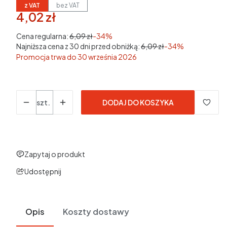
z VAT
bez VAT
4,02 zł
w tym 23% VAT
w tym
23%
VAT
Cena regularna:
6,09 zł
-34%
Najniższa cena z 30 dni przed obniżką:
6,09 zł
-34%
Promocja trwa do 30 września 2026
Ceny podane bez kosztów dostawy.
Ilość
szt.
DODAJ DO KOSZYKA
Zapytaj o produkt
Udostępnij
Opis
Koszty dostawy