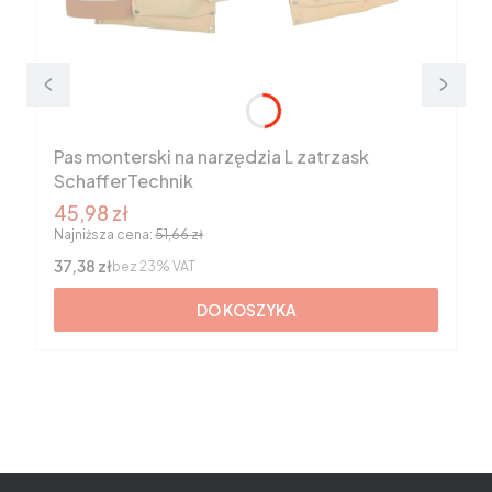
Pas monterski na narzędzia L zatrzask
SchafferTechnik
Cena promocyjna brutto
45,98 zł
Najniższa cena:
51,66 zł
Cena netto
37,38 zł
bez 23% VAT
DO KOSZYKA