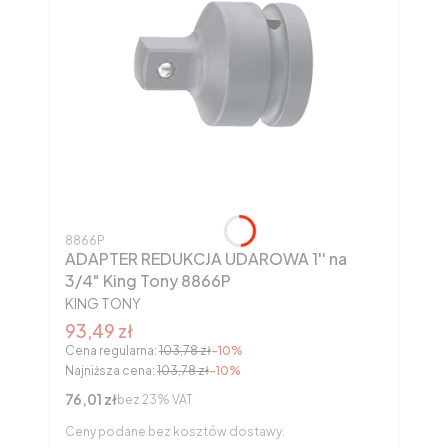
Kod produktu
8866P
ADAPTER REDUKCJA UDAROWA 1'' na
3/4" King Tony 8866P
PRODUCENT
KING TONY
Cena promocyjna brutto
93,49 zł
Cena regularna:
103,78 zł
-10%
Najniższa cena:
103,78 zł
-10%
Cena netto
76,01 zł
bez 23% VAT
Ceny podane bez kosztów dostawy.