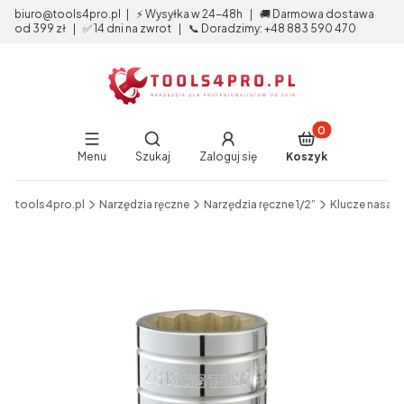
biuro@tools4pro.pl | ⚡ Wysyłka w 24-48h | 🚚 Darmowa dostawa
od 399 zł | ✅ 14 dni na zwrot | 📞 Doradzimy: +48 883 590 470
Produkty w koszy
Otwórz wyszukiwarkę
Menu
Szukaj
Zaloguj się
Koszyk
End of main navigation
tools4pro.pl
Narzędzia ręczne
Narzędzia ręczne 1/2”
Klucze nasad
Etykiety