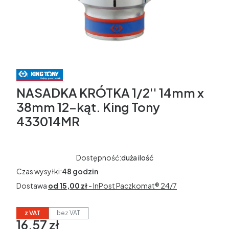
NASADKA KRÓTKA 1/2'' 14mm x
38mm 12-kąt. King Tony
433014MR
Dostępność:
duża ilość
Czas wysyłki:
48 godzin
Dostawa
od 15,00 zł
- InPost Paczkomat® 24/7
z VAT
bez VAT
16,57 zł
Cena