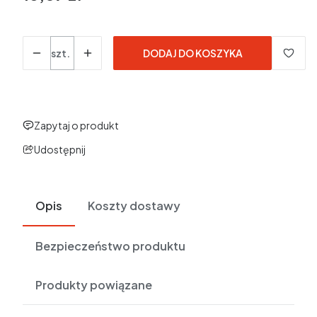
w tym 23% VAT
w tym
23%
VAT
Ceny podane bez kosztów dostawy.
Ilość
szt.
DODAJ DO KOSZYKA
Zapytaj o produkt
Udostępnij
Opis
Koszty dostawy
Bezpieczeństwo produktu
Produkty powiązane