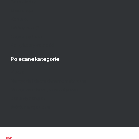
Baza wiedzy
Gwarancja
Kontakt
Jak kupować?
Częste pytania
Polityka prywatności
Polecane kategorie
Klucze
Narzędzia i klucze dynamometryczne
Narzędzia i klucze pneumatyczne
Zestawy narzędzi
Wózki narzędziowe