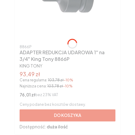
Kod produktu
8866P
ADAPTER REDUKCJA UDAROWA 1'' na
3/4" King Tony 8866P
PRODUCENT
KING TONY
Cena promocyjna brutto
93,49 zł
Cena regularna:
103,78 zł
-10%
Najniższa cena:
103,78 zł
-10%
Cena netto
76,01 zł
bez 23% VAT
Ceny podane bez kosztów dostawy.
DO KOSZYKA
Dostępność:
duża ilość