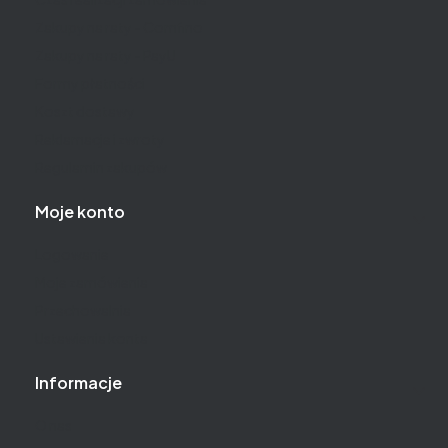
Zakupy na raty - Comfino
Zakupy na raty - PayU
Formy płatności
Koszt dostawy
Reklamacje i zwroty
Regulamin zakupów
Moje konto
Logowanie
Moje zamówienia
Przechowalnia
Ustawienia konta
Informacje
O nas