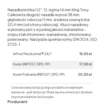
Nasadka krótka 1/2", 12-kątna 14 mm King Tony.
Całkowita długość nasadki wynosi 38 mm,
głębokość robocza 11 mm, średnica zewnętrzna
20,4 mm (od strony roboczej). Klucz nasadowy
wykonany jest z wysokiej jakości materiałów -
stopu stali chromowo-wanadowej, chromowany,
polerowany. Narzędzie spełnia normy DIN 3124, ISO
2725-1.
InPost Paczkomat® 24/7
15,00 zł
Kurier (INPOST, DPD, PP)
17,00 zł
Kurier Pobranie (INPOST, DPD, PP)
20,00 zł
Cena dostawy dotyczy tego produktu (w wybranym
wariancie - jeśli dotyczy). Może się ona zmienić po dodaniu
innych produktów do koszyka.
Producent