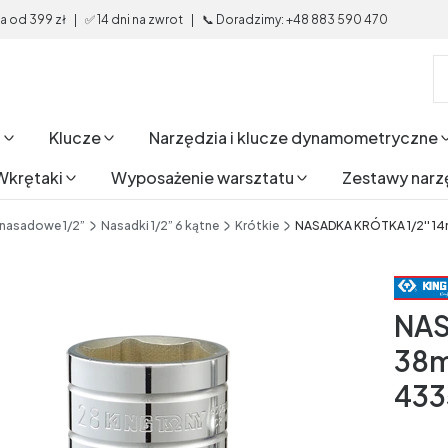
od 399 zł | ✅ 14 dni na zwrot | 📞 Doradzimy: +48 883 590 470
i
Klucze
Narzędzia i klucze dynamometryczne
Wkrętaki
Wyposażenie warsztatu
Zestawy narz
 nasadowe 1/2”
Nasadki 1/2” 6 kątne
Krótkie
NASADKA KRÓTKA 1/2'' 14
NAS
38m
433