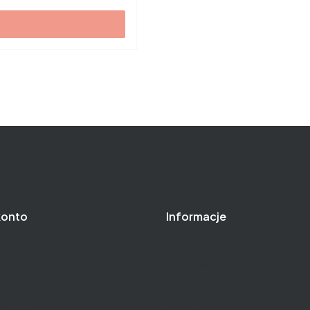
konto
Informacje
nie
O nas
amówienia
Baza wiedzy
owalnia
Gwarancja
nia konta
Kontakt