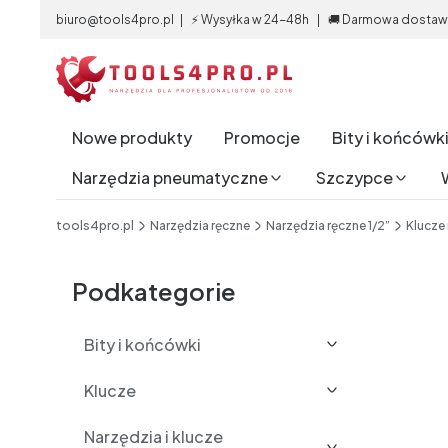
biuro@tools4pro.pl | ⚡ Wysyłka w 24-48h | 🚚 Darmowa dostawa 
Nowe produkty
Promocje
Bity i końcówk
Narzędzia pneumatyczne
Szczypce
End of main navigation
tools4pro.pl
Narzędzia ręczne
Narzędzia ręczne 1/2”
Klucze
Etykiety
Podkategorie
Bity i końcówki
Klucze
Narzędzia i klucze