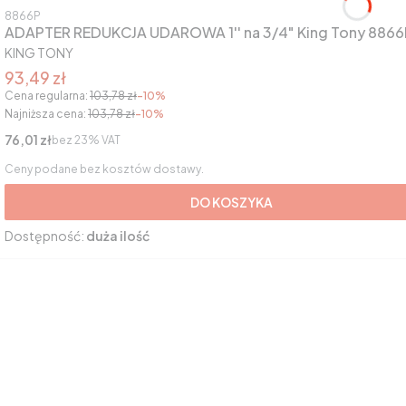
Kod produktu
8866P
ADAPTER REDUKCJA UDAROWA 1'' na 3/4" King Tony 8866
PRODUCENT
KING TONY
Cena promocyjna brutto
93,49 zł
Cena regularna:
103,78 zł
-10%
Najniższa cena:
103,78 zł
-10%
Cena netto
76,01 zł
bez 23% VAT
Ceny podane bez kosztów dostawy.
DO KOSZYKA
Dostępność:
duża ilość