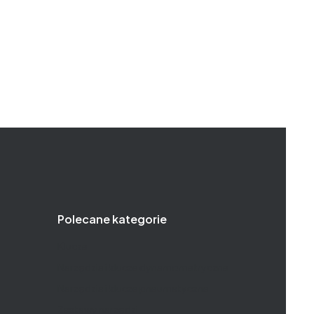
Polecane kategorie
Klucze
Narzędzia i klucze dynamometryczne
Narzędzia i klucze pneumatyczne
Zestawy narzędzi