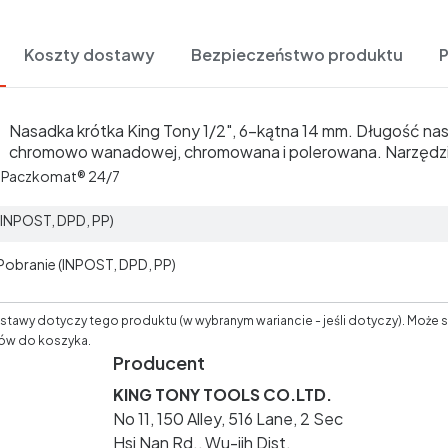
Koszty dostawy
Bezpieczeństwo produktu
Nasadka krótka King Tony 1/2", 6-kątna 14 mm. Długość na
chromowo wanadowej, chromowana i polerowana. Narzędzie
t Paczkomat® 24/7
 (INPOST, DPD, PP)
 Pobranie (INPOST, DPD, PP)
tawy dotyczy tego produktu (w wybranym wariancie - jeśli dotyczy). Może s
ów do koszyka.
Producent
KING TONY TOOLS CO.LTD.
No 11, 150 Alley, 516 Lane, 2 Sec
Hsi Nan Rd., Wu-jih Dist.