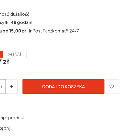
ność:
duża ilość
syłki:
48 godzin
a
od 15,00 zł
- InPost Paczkomat® 24/7
bez VAT
 zł
3% VAT
3%
VAT
dane bez kosztów dostawy.
t.
DODAJ DO KOSZYKA
aj o produkt
ępnij