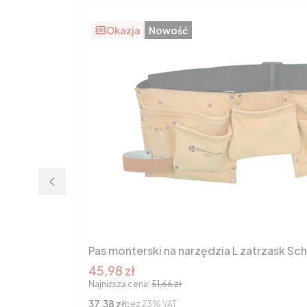
Okazja
Nowość
Pas monterski na narzędzia L zatrzask Sc
Cena promocyjna brutto
45,98 zł
Najniższa cena:
51,66 zł
Cena netto
37,38 zł
bez 23% VAT