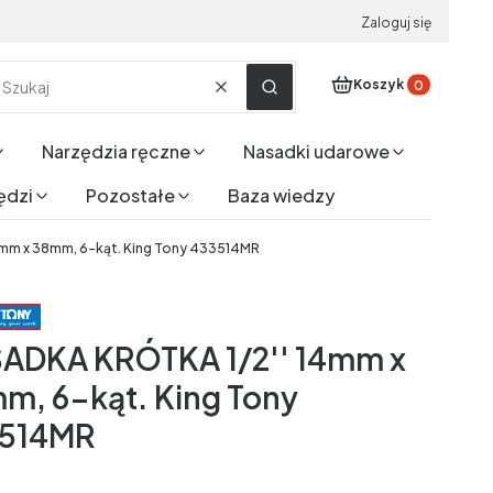
Zaloguj się
Produkty w koszyku
Koszyk
Wyczyść
Szukaj
Narzędzia ręczne
Nasadki udarowe
ędzi
Pozostałe
Baza wiedzy
mm x 38mm, 6-kąt. King Tony 433514MR
ADKA KRÓTKA 1/2'' 14mm x
m, 6-kąt. King Tony
514MR