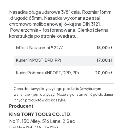
Nasadka długa udarowa 3/8" cala. Rozmiar 16mm
,długość 65mm. Nasadka wykonana ze stali
chromowo molibdenowej, 6-kątna DIN 3121,
Powierzchnia - fosforanowana. Cienkościenna
konstrukcja po stronie kwadratu.
InPost Paczkomat® 24/7
15,00 zł
Kurier (INPOST, DPD, PP)
17,00 zł
Kurier Pobranie (INPOST, DPD, PP)
20,00 zł
Cena dostawy dotyczy tego produktu (w wybranym
wariancie - jeśli dotyczy). Może się ona zmienić po dodaniu
innych produktów do koszyka.
Producent
KING TONY TOOLS CO.LTD.
No 11, 150 Alley, 516 Lane, 2 Sec
Hsi Nan Rd., Wu-jih Dist.