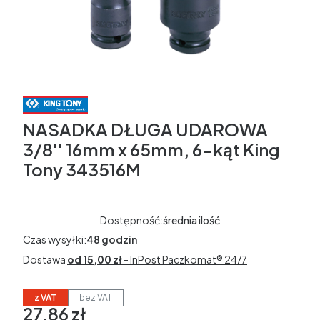
NASADKA DŁUGA UDAROWA
3/8'' 16mm x 65mm, 6-kąt King
Tony 343516M
Dostępność:
średnia ilość
Czas wysyłki:
48 godzin
Dostawa
od 15,00 zł
- InPost Paczkomat® 24/7
z VAT
bez VAT
27,86 zł
Cena