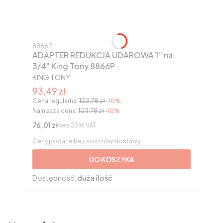
Kod produktu
8866P
ADAPTER REDUKCJA UDAROWA 1'' na
3/4" King Tony 8866P
PRODUCENT
KING TONY
Cena promocyjna brutto
93,49 zł
Cena regularna:
103,78 zł
-10%
Najniższa cena:
103,78 zł
-10%
Cena netto
76,01 zł
bez 23% VAT
Ceny podane bez kosztów dostawy.
DO KOSZYKA
Dostępność:
duża ilość