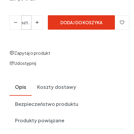
w tym 23% VAT
w tym
23%
VAT
Ceny podane bez kosztów dostawy.
Ilość
szt.
DODAJ DO KOSZYKA
Zapytaj o produkt
Udostępnij
Opis
Koszty dostawy
Bezpieczeństwo produktu
Produkty powiązane