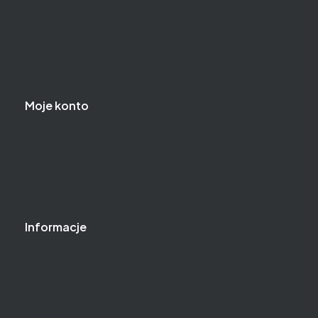
Formy płatności
Koszt dostawy
Reklamacje i zwroty
Regulamin zakupów
Moje konto
Logowanie
Moje zamówienia
Przechowalnia
Ustawienia konta
Informacje
O nas
Baza wiedzy
Gwarancja
Kontakt