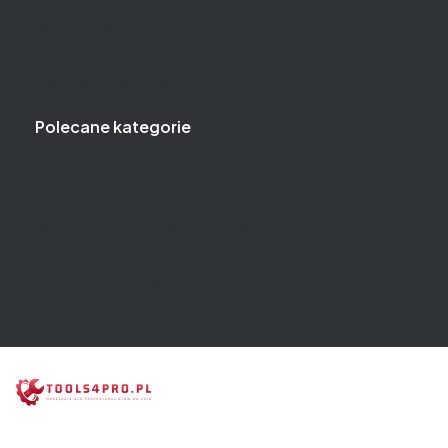
Jak kupować?
Częste pytania
Polityka prywatności
Polecane kategorie
Klucze
Narzędzia i klucze dynamometryczne
Narzędzia i klucze pneumatyczne
Zestawy narzędzi
Wózki narzędziowe