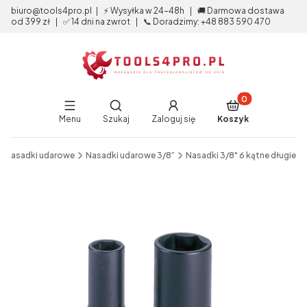
biuro@tools4pro.pl | ⚡ Wysyłka w 24-48h | 🚚 Darmowa dostawa
od 399 zł | ✅ 14 dni na zwrot | 📞 Doradzimy: +48 883 590 470
Produkty w koszy
Otwórz wyszukiwarkę
Menu
Szukaj
Zaloguj się
Koszyk
End of main navigation
Nasadki udarowe
Nasadki udarowe 3/8”
Nasadki 3/8" 6 kątne długie
Etykiety