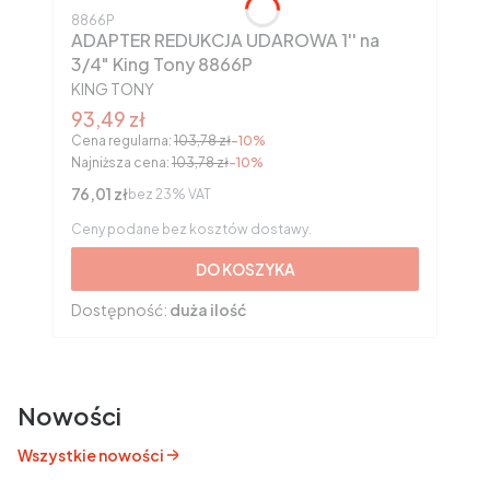
Kod produktu
8866P
ADAPTER REDUKCJA UDAROWA 1'' na
3/4" King Tony 8866P
PRODUCENT
KING TONY
Cena promocyjna brutto
93,49 zł
Cena regularna:
103,78 zł
-10%
Najniższa cena:
103,78 zł
-10%
Cena netto
76,01 zł
bez 23% VAT
Ceny podane bez kosztów dostawy.
DO KOSZYKA
Dostępność:
duża ilość
Nowości
Wszystkie nowości