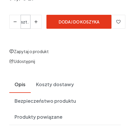
w tym 23% VAT
w tym
23%
VAT
Ceny podane bez kosztów dostawy.
Ilość
szt.
DODAJ DO KOSZYKA
Zapytaj o produkt
Udostępnij
Opis
Koszty dostawy
Bezpieczeństwo produktu
Produkty powiązane