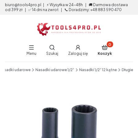
biuro@tools4pro.pl | ⚡ Wysyłka w 24-48h | 🚚 Darmowa dostawa
od 399 zł | ✅ 14 dni na zwrot | 📞 Doradzimy: +48 883 590 470
Produkty w koszy
Otwórz wyszukiwarkę
Menu
Szukaj
Zaloguj się
Koszyk
End of main navigation
Nasadki udarowe
Nasadki udarowe 1/2”
Nasadki 1/2” 12 kątne
Długie
Etykiety