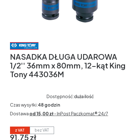
NASADKA DŁUGA UDAROWA
1/2'' 36mm x 80mm, 12-kąt King
Tony 443036M
Dostępność:
duża ilość
Czas wysyłki:
48 godzin
Dostawa
od 15,00 zł
- InPost Paczkomat® 24/7
z VAT
bez VAT
91,75 zł
Cena