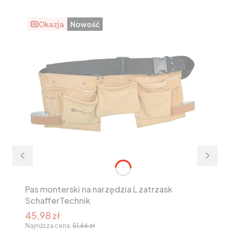
Okazja
Nowość
Pas monterski na narzędzia L zatrzask
SchafferTechnik
Cena promocyjna brutto
45,98 zł
Najniższa cena:
51,66 zł