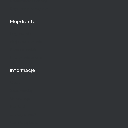
Reklamacje i zwroty
Regulamin zakupów
Moje konto
Logowanie
Moje zamówienia
Przechowalnia
Ustawienia konta
Informacje
O nas
Baza wiedzy
Gwarancja
Kontakt
Jak kupować?
Częste pytania