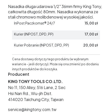
Nasadka długa udarowa 1/2" 36mm firmy King Tony,
całkowita długość 80mm. Nasadka wykonana ze
stali chromowo molibdenowej wysokiej jakości.
InPost Paczkomat® 24/7
15,00 zł
Kurier (INPOST, DPD, PP)
17,00 zł
Kurier Pobranie (INPOST, DPD, PP)
20,00 zł
Cena dostawy dotyczy tego produktu (w wybranym
wariancie - jeśli dotyczy). Może się ona zmienić po dodaniu
innych produktów do koszyka.
Producent
KING TONY TOOLS CO.LTD.
No 11, 150 Alley, 516 Lane, 2 Sec
Hsi Nan Rd., Wu-jih Dist.
414020 Taichung City, Tajwan
service@kingtony.com.tw