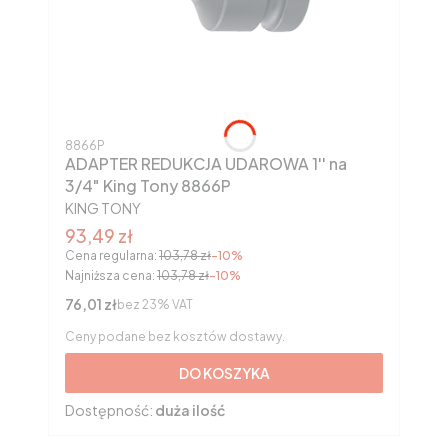
Kod produktu
8866P
ADAPTER REDUKCJA UDAROWA 1'' na
3/4" King Tony 8866P
PRODUCENT
KING TONY
Cena promocyjna brutto
93,49 zł
Cena regularna:
103,78 zł
-10%
Najniższa cena:
103,78 zł
-10%
Cena netto
76,01 zł
bez 23% VAT
Ceny podane bez kosztów dostawy.
DO KOSZYKA
Dostępność:
duża ilość