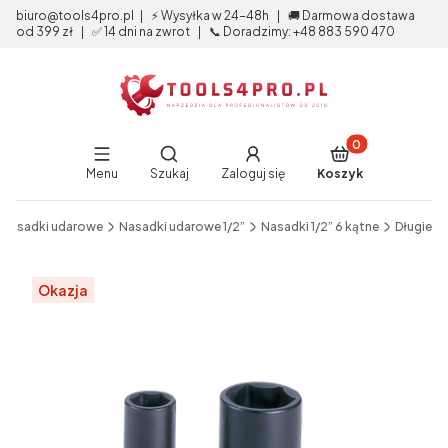
biuro@tools4pro.pl | ⚡ Wysyłka w 24-48h | 🚚 Darmowa dostawa
od 399 zł | ✅ 14 dni na zwrot | 📞 Doradzimy: +48 883 590 470
Produkty w koszy
Otwórz wyszukiwarkę
Menu
Szukaj
Zaloguj się
Koszyk
End of main navigation
Nasadki udarowe
Nasadki udarowe 1/2”
Nasadki 1/2” 6 kątne
Długie
Etykiety
Okazja