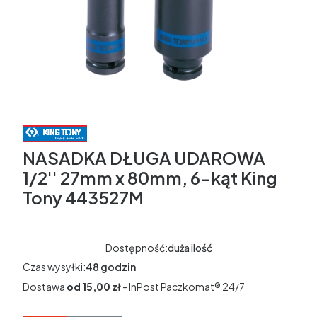
NASADKA DŁUGA UDAROWA
1/2'' 27mm x 80mm, 6-kąt King
Tony 443527M
Dostępność:
duża ilość
Czas wysyłki:
48 godzin
Dostawa
od 15,00 zł
- InPost Paczkomat® 24/7