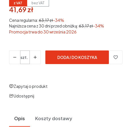
z VAT
bez VAT
41,69 zł
w tym 23% VAT
w tym
23%
VAT
Cena regularna:
63,17 zł
-34%
Najniższa cena z 30 dni przed obniżką:
63,17 zł
-34%
Promocja trwa do 30 września 2026
Ceny podane bez kosztów dostawy.
Ilość
szt.
DODAJ DO KOSZYKA
Zapytaj o produkt
Udostępnij
Opis
Koszty dostawy