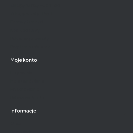
Zakupy na raty - Comfino
Zakupy na raty - PayU
Formy płatności
Koszt dostawy
Reklamacje i zwroty
Regulamin zakupów
Moje konto
Logowanie
Moje zamówienia
Przechowalnia
Ustawienia konta
Informacje
O nas
Baza wiedzy