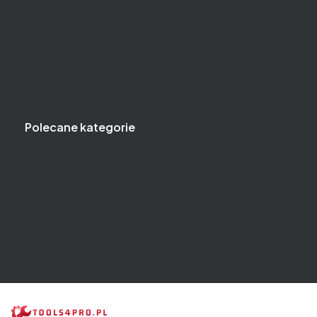
Gwarancja
Kontakt
Jak kupować?
Częste pytania
Polityka prywatności
Polecane kategorie
Klucze
Narzędzia i klucze dynamometryczne
Narzędzia i klucze pneumatyczne
Zestawy narzędzi
Wózki narzędziowe