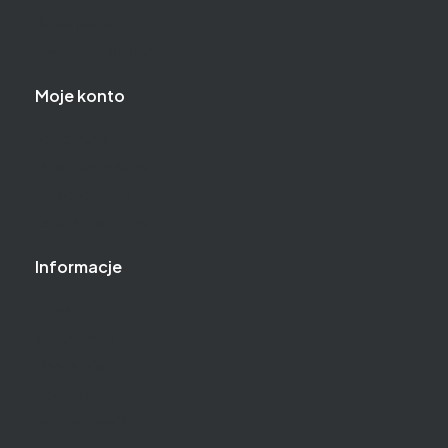
Reklamacje i zwroty
Regulamin zakupów
Moje konto
Logowanie
Moje zamówienia
Przechowalnia
Ustawienia konta
Informacje
O nas
Baza wiedzy
Gwarancja
Kontakt
Jak kupować?