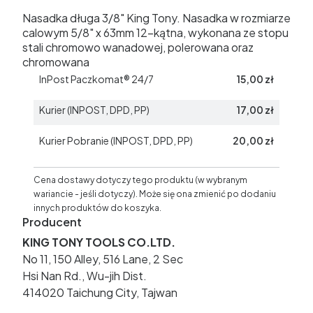
Nasadka długa 3/8" King Tony. Nasadka w rozmiarze
calowym 5/8" x 63mm 12-kątna, wykonana ze stopu
stali chromowo wanadowej, polerowana oraz
chromowana
InPost Paczkomat® 24/7
15,00 zł
Kurier (INPOST, DPD, PP)
17,00 zł
Kurier Pobranie (INPOST, DPD, PP)
20,00 zł
Cena dostawy dotyczy tego produktu (w wybranym
wariancie - jeśli dotyczy). Może się ona zmienić po dodaniu
innych produktów do koszyka.
Producent
KING TONY TOOLS CO.LTD.
No 11, 150 Alley, 516 Lane, 2 Sec
Hsi Nan Rd., Wu-jih Dist.
414020 Taichung City, Tajwan