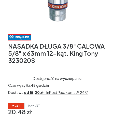
NASADKA DŁUGA 3/8" CALOWA
5/8" x 63mm 12-kąt. King Tony
323020S
Dostępność:
na wyczerpaniu
Czas wysyłki:
48 godzin
Dostawa
od 15,00 zł
- InPost Paczkomat® 24/7
z VAT
bez VAT
20,48 zł
Cena