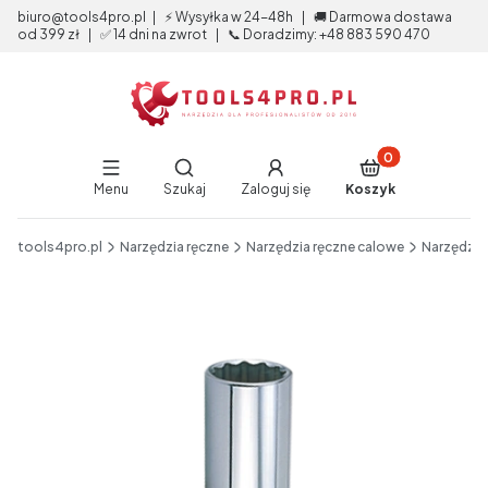
biuro@tools4pro.pl | ⚡ Wysyłka w 24-48h | 🚚 Darmowa dostawa
od 399 zł | ✅ 14 dni na zwrot | 📞 Doradzimy: +48 883 590 470
Produkty w koszy
Otwórz wyszukiwarkę
Menu
Szukaj
Zaloguj się
Koszyk
End of main navigation
tools4pro.pl
Narzędzia ręczne
Narzędzia ręczne calowe
Narzędzia
Etykiety