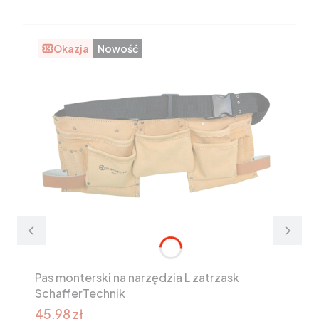
Okazja
Nowość
Pas monterski na narzędzia L zatrzask
SchafferTechnik
Cena promocyjna brutto
45,98 zł