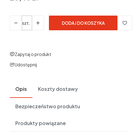
w tym 23% VAT
w tym
23%
VAT
Ceny podane bez kosztów dostawy.
Ilość
szt.
DODAJ DO KOSZYKA
Zapytaj o produkt
Udostępnij
Opis
Koszty dostawy
Bezpieczeństwo produktu
Produkty powiązane