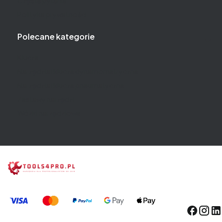
Częste pytania
Polityka prywatności
Polecane kategorie
Klucze
Narzędzia i klucze dynamometryczne
Narzędzia i klucze pneumatyczne
Zestawy narzędzi
Wózki narzędziowe