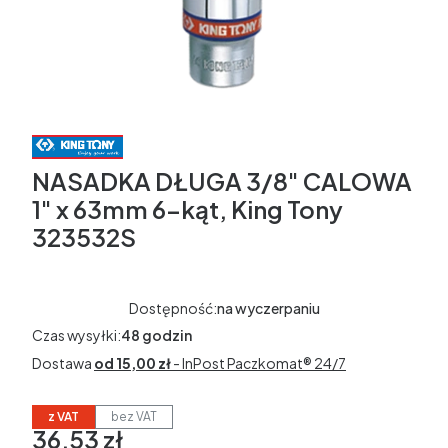
NASADKA DŁUGA 3/8" CALOWA
1" x 63mm 6-kąt, King Tony
323532S
Dostępność:
na wyczerpaniu
Czas wysyłki:
48 godzin
Dostawa
od 15,00 zł
- InPost Paczkomat® 24/7
z VAT
bez VAT
36,53 zł
Cena