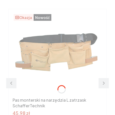
Okazja
Nowość
Pas monterski na narzędzia L zatrzask
SchafferTechnik
Cena promocyjna brutto
45,98 zł