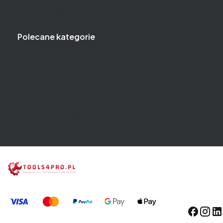
Częste pytania
Polityka prywatności
Polecane kategorie
Klucze
Narzędzia i klucze dynamometryczne
Narzędzia i klucze pneumatyczne
Zestawy narzędzi
Wózki narzędziowe