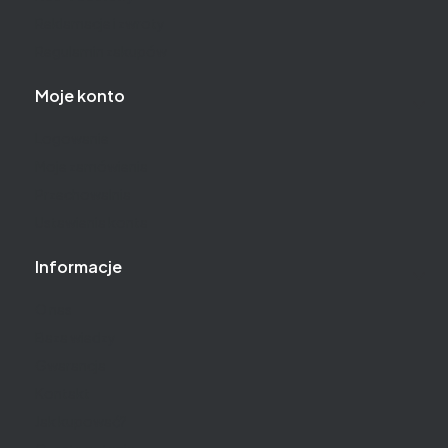
Reklamacje i zwroty
Regulamin zakupów
Moje konto
Logowanie
Moje zamówienia
Przechowalnia
Ustawienia konta
Informacje
O nas
Baza wiedzy
Gwarancja
Kontakt
Jak kupować?