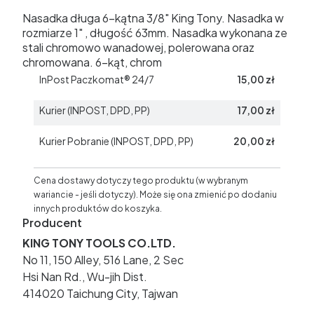
Nasadka długa 6-kątna 3/8" King Tony. Nasadka w
rozmiarze 1" , długość 63mm. Nasadka wykonana ze
stali chromowo wanadowej, polerowana oraz
chromowana. 6-kąt, chrom
InPost Paczkomat® 24/7
15,00 zł
Kurier (INPOST, DPD, PP)
17,00 zł
Kurier Pobranie (INPOST, DPD, PP)
20,00 zł
Cena dostawy dotyczy tego produktu (w wybranym
wariancie - jeśli dotyczy). Może się ona zmienić po dodaniu
innych produktów do koszyka.
Producent
KING TONY TOOLS CO.LTD.
No 11, 150 Alley, 516 Lane, 2 Sec
Hsi Nan Rd., Wu-jih Dist.
414020 Taichung City, Tajwan