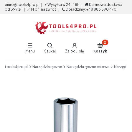
biuro@tools4pro.pl | ⚡ Wysyłka w 24-48h | 🚚 Darmowa dostawa
od 399 zł | ✅ 14 dni na zwrot | 📞 Doradzimy: +48 883 590 470
Produkty w koszy
Otwórz wyszukiwarkę
Menu
Szukaj
Zaloguj się
Koszyk
End of main navigation
tools4pro.pl
Narzędzia ręczne
Narzędzia ręczne calowe
Narzędzia
Etykiety