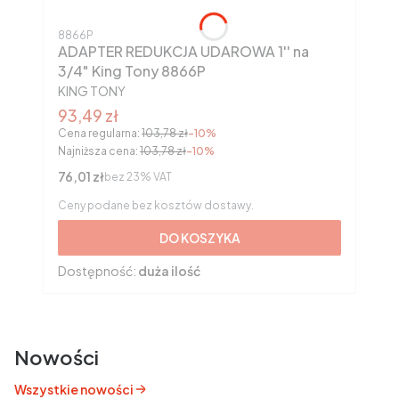
Kod produktu
8866P
ADAPTER REDUKCJA UDAROWA 1'' na
3/4" King Tony 8866P
PRODUCENT
KING TONY
Cena promocyjna brutto
93,49 zł
Cena regularna:
103,78 zł
-10%
Najniższa cena:
103,78 zł
-10%
Cena netto
76,01 zł
bez 23% VAT
Ceny podane bez kosztów dostawy.
DO KOSZYKA
Dostępność:
duża ilość
Nowości
Wszystkie nowości