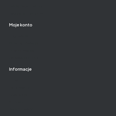
Reklamacje i zwroty
Regulamin zakupów
Moje konto
Logowanie
Moje zamówienia
Przechowalnia
Ustawienia konta
Informacje
O nas
Baza wiedzy
Gwarancja
Kontakt
Jak kupować?