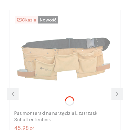
Okazja
Nowość
Pas monterski na narzędzia L zatrzask
SchafferTechnik
Cena promocyjna brutto
45,98 zł