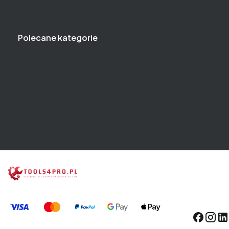
Częste pytania
Polityka prywatności
Polecane kategorie
Klucze
Narzędzia i klucze dynamometryczne
Narzędzia i klucze pneumatyczne
Zestawy narzędzi
Wózki narzędziowe