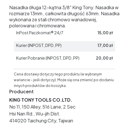
Nasadka długa 12-kątna 3/8" King Tony. Nasadka w
rozmiarze 13mm , całkowita długość 63mm. Nasadka
wykonana ze stali chromowo wanadowej,
polerowana i chromowana.
InPost Paczkomat® 24/7
15,00 zł
Kurier (INPOST, DPD, PP)
17,00 zł
Kurier Pobranie (INPOST, DPD, PP)
20,00 zł
Cena dostawy dotyczy tego produktu (w wybranym
wariancie - jeśli dotyczy). Może się ona zmienić po dodaniu
innych produktów do koszyka.
Producent
KING TONY TOOLS CO.LTD.
No 11, 150 Alley, 516 Lane, 2 Sec
Hsi Nan Rd., Wu-jih Dist.
414020 Taichung City, Tajwan