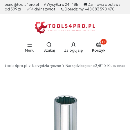
biuro@tools4pro.pl | ⚡ Wysyłka w 24-48h | 🚚 Darmowa dostawa
od 399 zł | ✅ 14 dni na zwrot | 📞 Doradzimy: +48 883 590 470
Produkty w koszy
Otwórz wyszukiwarkę
Menu
Szukaj
Zaloguj się
Koszyk
End of main navigation
tools4pro.pl
Narzędzia ręczne
Narzędzia ręczne 3/8"
Klucze nasa
Etykiety