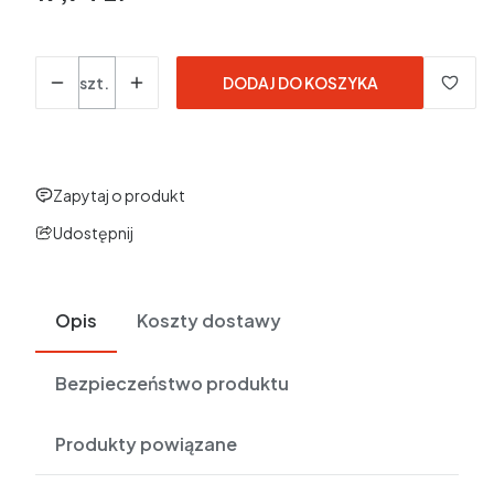
w tym 23% VAT
w tym
23%
VAT
Ceny podane bez kosztów dostawy.
Ilość
szt.
DODAJ DO KOSZYKA
Zapytaj o produkt
Udostępnij
Opis
Koszty dostawy
Bezpieczeństwo produktu
Produkty powiązane