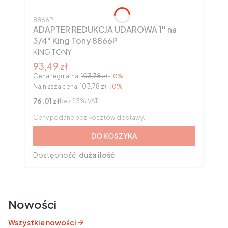
Kod produktu
8866P
ADAPTER REDUKCJA UDAROWA 1'' na
3/4" King Tony 8866P
PRODUCENT
KING TONY
Cena promocyjna brutto
93,49 zł
Cena regularna:
103,78 zł
-10%
Najniższa cena:
103,78 zł
-10%
Cena netto
76,01 zł
bez 23% VAT
Ceny podane bez kosztów dostawy.
DO KOSZYKA
Dostępność:
duża ilość
Nowości
Wszystkie nowości