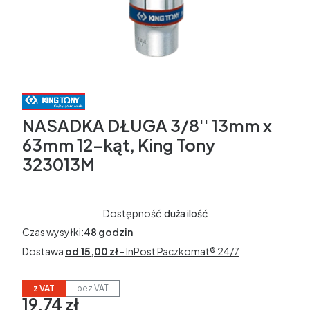
NASADKA DŁUGA 3/8'' 13mm x
63mm 12-kąt, King Tony
323013M
Dostępność:
duża ilość
Czas wysyłki:
48 godzin
Dostawa
od 15,00 zł
- InPost Paczkomat® 24/7
z VAT
bez VAT
19,74 zł
Cena