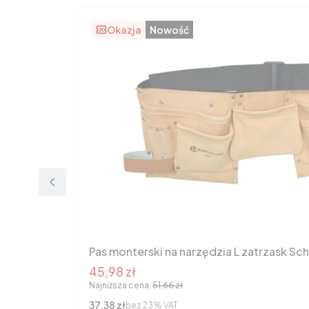
Okazja
Nowość
Pas monterski na narzędzia L zatrzask Sc
Cena promocyjna brutto
45,98 zł
Najniższa cena:
51,66 zł
Cena netto
37,38 zł
bez 23% VAT