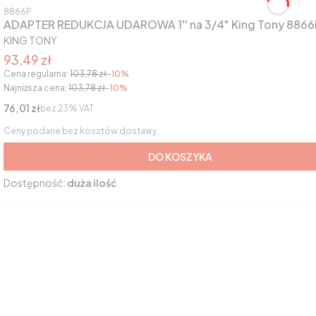
Kod produktu
8866P
ADAPTER REDUKCJA UDAROWA 1'' na 3/4" King Tony 8866
PRODUCENT
KING TONY
Cena promocyjna brutto
93,49 zł
Cena regularna:
103,78 zł
-10%
Najniższa cena:
103,78 zł
-10%
Cena netto
76,01 zł
bez 23% VAT
Ceny podane bez kosztów dostawy.
DO KOSZYKA
Dostępność:
duża ilość