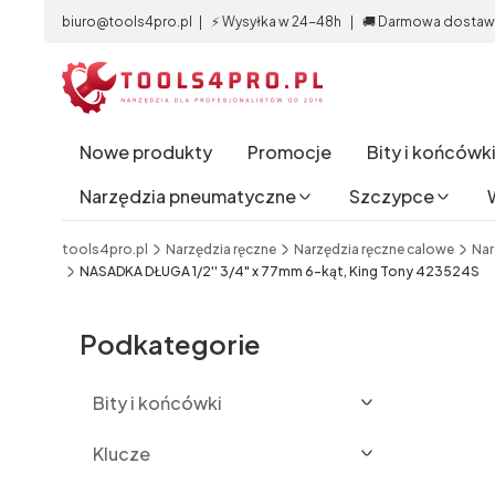
biuro@tools4pro.pl | ⚡ Wysyłka w 24-48h | 🚚 Darmowa dostawa 
Nowe produkty
Promocje
Bity i końcówk
Narzędzia pneumatyczne
Szczypce
End of main navigation
tools4pro.pl
Narzędzia ręczne
Narzędzia ręczne calowe
Nar
NASADKA DŁUGA 1/2'' 3/4" x 77mm 6-kąt, King Tony 423524S
Etykiety
Podkategorie
Bity i końcówki
Klucze