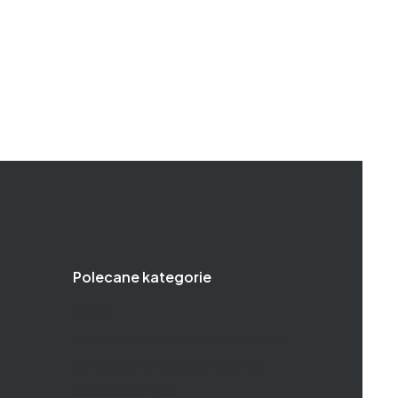
Polecane kategorie
Klucze
Narzędzia i klucze dynamometryczne
Narzędzia i klucze pneumatyczne
Zestawy narzędzi