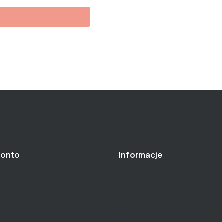
konto
Informacje
nie
O nas
amówienia
Baza wiedzy
owalnia
Gwarancja
nia konta
Kontakt