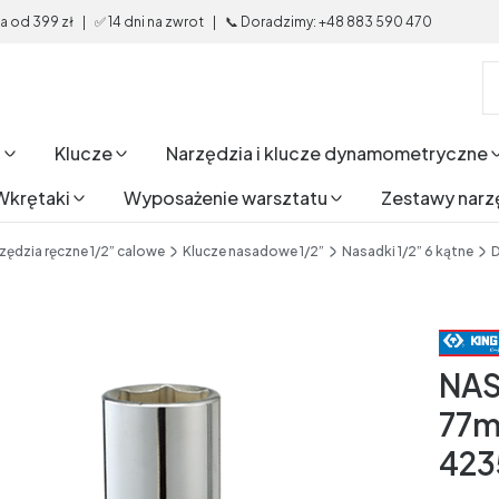
od 399 zł | ✅ 14 dni na zwrot | 📞 Doradzimy: +48 883 590 470
i
Klucze
Narzędzia i klucze dynamometryczne
Wkrętaki
Wyposażenie warsztatu
Zestawy narz
zędzia ręczne 1/2” calowe
Klucze nasadowe 1/2”
Nasadki 1/2” 6 kątne
D
NAS
77m
423