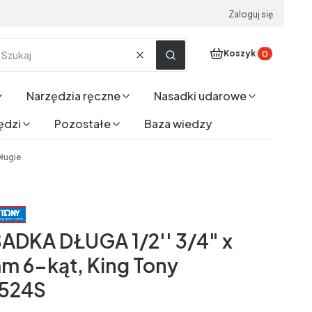
Zaloguj się
Produkty w koszyku
Koszyk
Wyczyść
Szukaj
Narzędzia ręczne
Nasadki udarowe
ędzi
Pozostałe
Baza wiedzy
ługie
ADKA DŁUGA 1/2'' 3/4" x
m 6-kąt, King Tony
524S