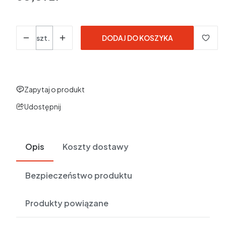
w tym 23% VAT
w tym
23%
VAT
Ceny podane bez kosztów dostawy.
Ilość
szt.
DODAJ DO KOSZYKA
Zapytaj o produkt
Udostępnij
Opis
Koszty dostawy
Bezpieczeństwo produktu
Produkty powiązane