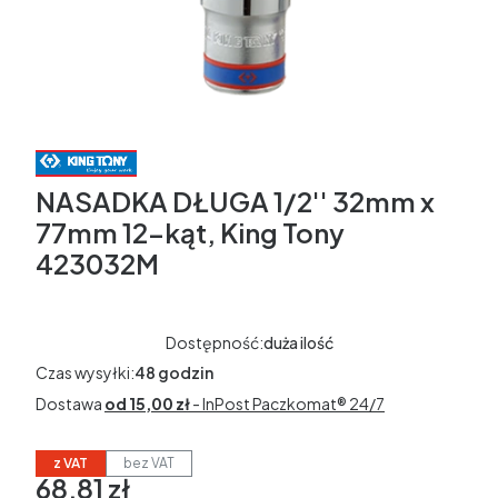
NASADKA DŁUGA 1/2'' 32mm x
77mm 12-kąt, King Tony
423032M
Dostępność:
duża ilość
Czas wysyłki:
48 godzin
Dostawa
od 15,00 zł
- InPost Paczkomat® 24/7
z VAT
bez VAT
68,81 zł
Cena