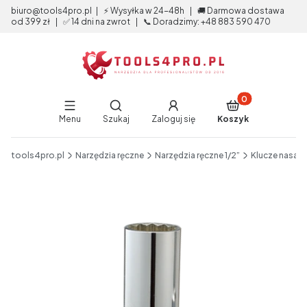
biuro@tools4pro.pl | ⚡ Wysyłka w 24-48h | 🚚 Darmowa dostawa
od 399 zł | ✅ 14 dni na zwrot | 📞 Doradzimy: +48 883 590 470
Produkty w koszy
Otwórz wyszukiwarkę
Menu
Szukaj
Zaloguj się
Koszyk
End of main navigation
tools4pro.pl
Narzędzia ręczne
Narzędzia ręczne 1/2”
Klucze nasad
Etykiety