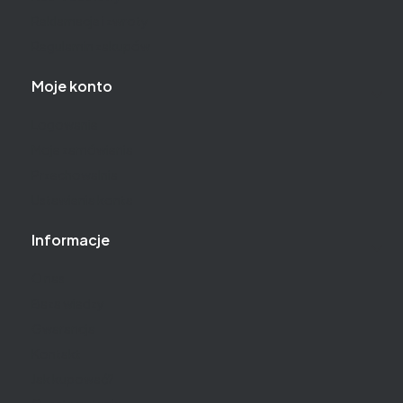
Reklamacje i zwroty
Regulamin zakupów
Moje konto
Logowanie
Moje zamówienia
Przechowalnia
Ustawienia konta
Informacje
O nas
Baza wiedzy
Gwarancja
Kontakt
Jak kupować?