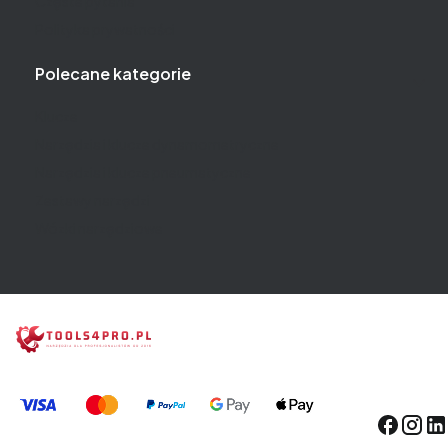
Częste pytania
Polityka prywatności
Polecane kategorie
Klucze
Narzędzia i klucze dynamometryczne
Narzędzia i klucze pneumatyczne
Zestawy narzędzi
Wózki narzędziowe