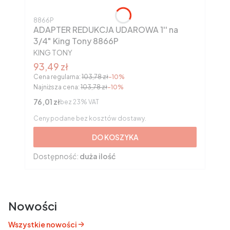
Kod produktu
8866P
ADAPTER REDUKCJA UDAROWA 1'' na
3/4" King Tony 8866P
PRODUCENT
KING TONY
Cena promocyjna brutto
93,49 zł
Cena regularna:
103,78 zł
-10%
Najniższa cena:
103,78 zł
-10%
Cena netto
76,01 zł
bez 23% VAT
Ceny podane bez kosztów dostawy.
DO KOSZYKA
Dostępność:
duża ilość
Nowości
Wszystkie nowości