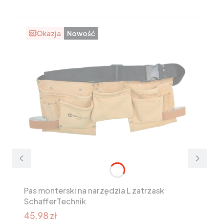
Okazja
Nowość
Pas monterski na narzędzia L zatrzask
SchafferTechnik
Cena promocyjna brutto
45,98 zł