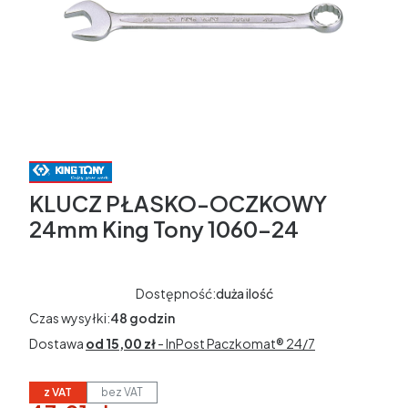
KLUCZ PŁASKO-OCZKOWY
24mm King Tony 1060-24
Dostępność:
duża ilość
Czas wysyłki:
48 godzin
Dostawa
od 15,00 zł
- InPost Paczkomat® 24/7
z VAT
bez VAT