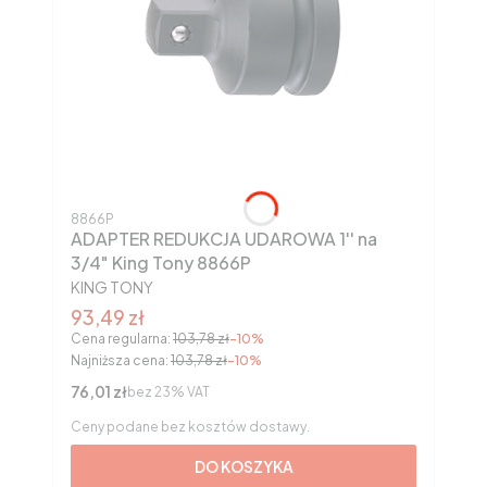
Kod produktu
8866P
ADAPTER REDUKCJA UDAROWA 1'' na
3/4" King Tony 8866P
PRODUCENT
KING TONY
Cena promocyjna brutto
93,49 zł
Cena regularna:
103,78 zł
-10%
Najniższa cena:
103,78 zł
-10%
Cena netto
76,01 zł
bez 23% VAT
Ceny podane bez kosztów dostawy.
DO KOSZYKA