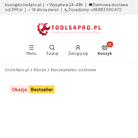
biuro@tools4pro.pl | ⚡ Wysyłka w 24-48h | 🚚 Darmowa dostawa
od 399 zł | ✅ 14 dni na zwrot | 📞 Doradzimy: +48 883 590 470
Produkty w koszy
Otwórz wyszukiwarkę
Menu
Szukaj
Zaloguj się
Koszyk
End of main navigation
tools4pro.pl
Klucze
Klucze płasko-oczkowe
Etykiety
Okazja
Bestseller