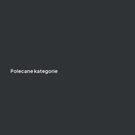
O nas
Baza wiedzy
Gwarancja
Kontakt
Jak kupować?
Częste pytania
Polityka prywatności
Polecane kategorie
Klucze
Narzędzia i klucze dynamometryczne
Narzędzia i klucze pneumatyczne
Zestawy narzędzi
Wózki narzędziowe