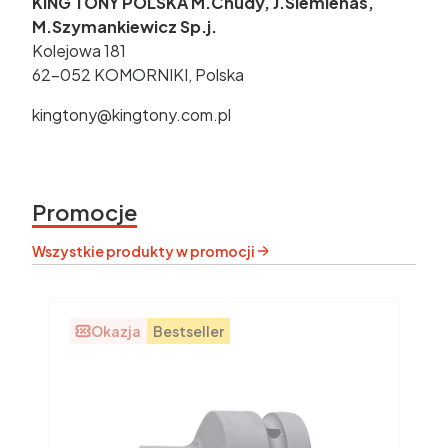
KING TONY POLSKA M.Chudy, J.Siemienas,
M.Szymankiewicz Sp.j.
Kolejowa 181
62-052 KOMORNIKI, Polska
kingtony@kingtony.com.pl
Promocje
Wszystkie produkty w promocji
Okazja
Bestseller