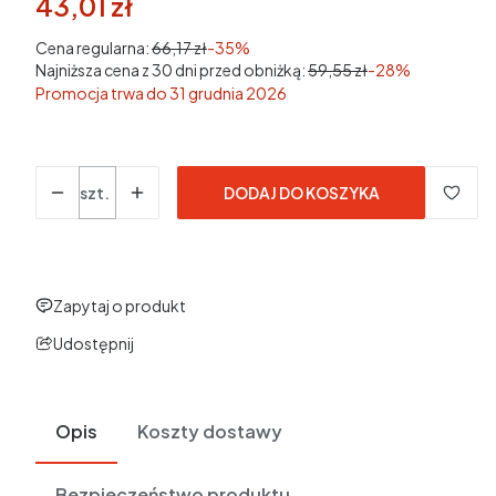
43,01 zł
w tym 23% VAT
w tym
23%
VAT
Cena regularna:
66,17 zł
-35%
Najniższa cena z 30 dni przed obniżką:
59,55 zł
-28%
Promocja trwa do 31 grudnia 2026
Ceny podane bez kosztów dostawy.
Ilość
szt.
DODAJ DO KOSZYKA
Zapytaj o produkt
Udostępnij
Opis
Koszty dostawy
Bezpieczeństwo produktu