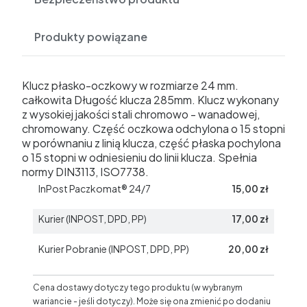
Produkty powiązane
Klucz płasko-oczkowy w rozmiarze 24 mm.
całkowita Długość klucza 285mm. Klucz wykonany
z wysokiej jakości stali chromowo - wanadowej,
chromowany. Część oczkowa odchylona o 15 stopni
w porównaniu z linią klucza, część płaska pochylona
o 15 stopni w odniesieniu do linii klucza. Spełnia
normy DIN3113, ISO7738.
InPost Paczkomat® 24/7
15,00 zł
Kurier (INPOST, DPD, PP)
17,00 zł
Kurier Pobranie (INPOST, DPD, PP)
20,00 zł
Cena dostawy dotyczy tego produktu (w wybranym
wariancie - jeśli dotyczy). Może się ona zmienić po dodaniu