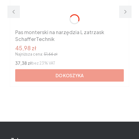
Pas monterski na narzędzia L zatrzask
SchafferTechnik
Cena promocyjna brutto
45,98 zł
Najniższa cena:
51,66 zł
Cena netto
37,38 zł
bez 23% VAT
DO KOSZYKA